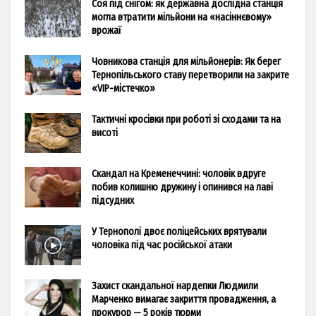
Соя під снігом: як державна дослідна станція
могла втратити мільйони на «насіннєвому»
врожаї
Човникова станція для мільйонерів: Як берег
Тернопільського ставу перетворили на закрите
«VIP-містечко»
Тактичні кросівки при роботі зі сходами та на
висоті
Скандал на Кременеччині: чоловік вдруге
побив колишню дружину і опинився на лаві
підсудних
У Тернополі двоє поліцейських врятували
чоловіка під час російської атаки
Захист скандальної нардепки Людмили
Марченко вимагає закриття провадження, а
прокурор — 5 років тюрми