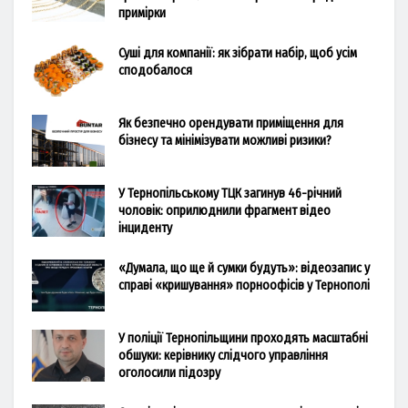
примірки
Суші для компанії: як зібрати набір, щоб усім
сподобалося
Як безпечно орендувати приміщення для
бізнесу та мінімізувати можливі ризики?
У Тернопільському ТЦК загинув 46-річний
чоловік: оприлюднили фрагмент відео
інциденту
«Думала, що ще й сумки будуть»: відеозапис у
справі «кришування» порноофісів у Тернополі
У поліції Тернопільщини проходять масштабні
обшуки: керівнику слідчого управління
оголосили підозру