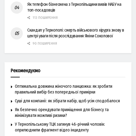
Як телефон бізнесмена з Тернопільщини вивів НАБУ на
топ-посадовців
113 ПОШИРЕННЯ
Скандал у Тернополі: смерть військового хірурга знову в
центрі уваги після розслідування Яніни Соколової
90 ПОШИРЕННЯ
Рекомендуємо
Оптимальна довжина жіночого ланцюжка: як зробити
правильний вибір без попередньої примірки
Суші для компанії: як зібрати набір, щоб усім сподобалося
Як безпечно орендувати приміщення для бізнесу та
мінімізувати можливі ризики?
У Тернопільському ТЦК загинув 46-річний чоловік:
оприлюднили фрагмент відео інциденту