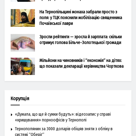
На Тернопільщині монаха забрали просто з
поля: у ТЦК пояснили мобілізацію священника
Почаївської лаври
Зросли рейтинги — зросла й зарплата: скільки
отримує голова Більче-Золотецької громади
Мільйони на чиновників і “економія” на дітях:
що показали декларації керівництва Чорткова
Корупція
«Думала, що ще й сумки будуть»: відеозапис у справі
«кришування» порноофісів у Тернополі
Тернополянин за 3000 доларів обіцяв зняти з обліку в
системі “Оберіг”