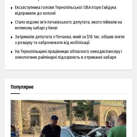
Ексзаступника голови Тернопільської ОВА Ігоря Гайдука
відправили до колонії
Стало відоме ім’я почаївського депутата, якого піймали на
великому хабарі у Києві
Затримали депутата з Почаєва, який за $10 тис. обіцяв зняти
з розшуку та забронювати від мобілізації
На Тернопільщині працівницю обласного онкодиспансеру і
онкологиню райлікарні підозрюють в отриманні хабаря
Популярне