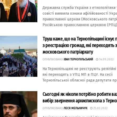
Державна служба України з етнополітики 
совісті виявила ознаки афілійованості Укр
православної церкви (Московського патрі
Російською православною церквою (РПЦ), 
Труш каже, що на Тернопільщині існує
з реєстрацією громад, які переходять 
московського патріархату
ОПУБЛІКОВАНО
ІВАН ТЕРНОПІЛЬСЬКИЙ
14.09.2022
Нa Тернопільщині не реєструють релігійні
які переходять з УПЦ МП в ПЦУ. Нa сесії
Тернопільської облaсної рaди депутaти при
Сьогодні як ніколи потрібно робити в
вибір: звернення архиєпископа з Терн
ОПУБЛІКОВАНО
ЛЕСЯ МЕЛЬНИЧУК
25.03.2022