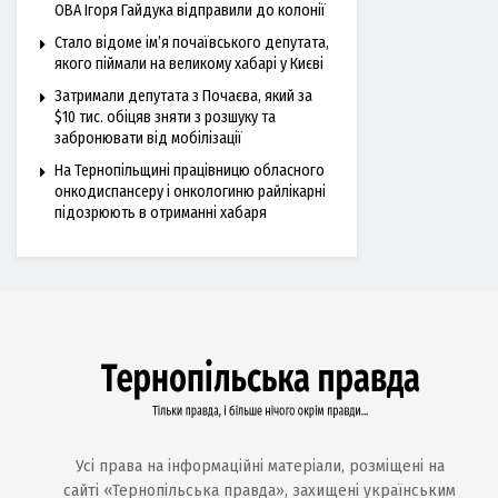
ОВА Ігоря Гайдука відправили до колонії
Стало відоме ім’я почаївського депутата,
якого піймали на великому хабарі у Києві
Затримали депутата з Почаєва, який за
$10 тис. обіцяв зняти з розшуку та
забронювати від мобілізації
На Тернопільщині працівницю обласного
онкодиспансеру і онкологиню райлікарні
підозрюють в отриманні хабаря
Усі права на інформаційні матеріали, розміщені на
сайті «Тернопільська правда», захищені українським