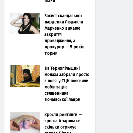
атаки
Захист скандальної
нардепки Людмили
Марченко вимагає
закриття
провадження, а
прокурор — 5 років
тюрми
На Тернопільщині
монаха забрали просто
з поля: у ТЦК пояснили
мобілізацію
священника
Почаївської лаври
Зросли рейтинги —
зросла й зарплата:
скільки отримує