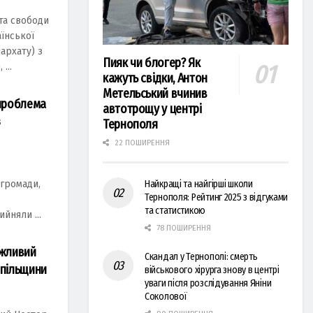
та свободи
аїнської
архату) з
Пияк чи блогер? Як
...
кажуть свідки, Антон
Метельський вчинив
 проблема
автотрощу у центрі
з
Тернополя
22 ПОШИРЕННЯ
 громaди,
Найкращі та найгірші школи
Тернополя: Рейтинг 2025 з відгуками
та статистикою
йняли ...
78 ПОШИРЕННЯ
ажливий
Скандал у Тернополі: смерть
опільщини
військового хірурга знову в центрі
уваги після розслідування Яніни
Соколової