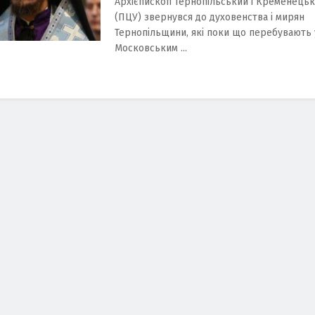
Архієпископ Тернопільський і Кременець
(ПЦУ) звернувся до духовенства і мирян
Тернопільщини, які поки що перебувають у
Московським ...