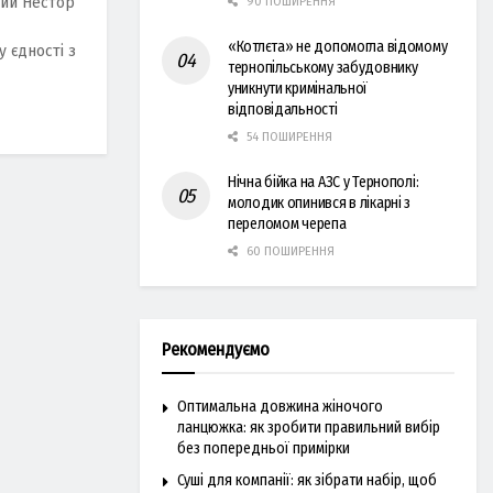
кий Нестор
90 ПОШИРЕННЯ
«Котлєта» не допомогла відомому
 єдності з
тернопільському забудовнику
уникнути кримінальної
відповідальності
54 ПОШИРЕННЯ
Нічна бійка на АЗС у Тернополі:
молодик опинився в лікарні з
переломом черепа
60 ПОШИРЕННЯ
Рекомендуємо
Оптимальна довжина жіночого
ланцюжка: як зробити правильний вибір
без попередньої примірки
Суші для компанії: як зібрати набір, щоб