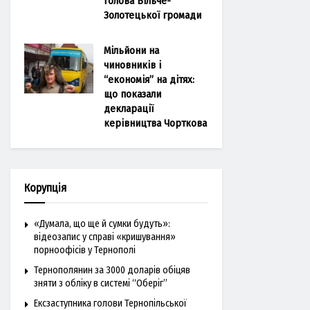
голова Більче-
Золотецької громади
Мільйони на
чиновників і
“економія” на дітях:
що показали
декларації
керівництва Чорткова
Корупція
«Думала, що ще й сумки будуть»:
відеозапис у справі «кришування»
порноофісів у Тернополі
Тернополянин за 3000 доларів обіцяв
зняти з обліку в системі “Оберіг”
Ексзаступника голови Тернопільської