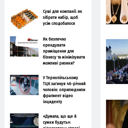
Суші для компанії: як
зібрати набір, щоб
усім сподобалося
Як безпечно
орендувати
приміщення для
бізнесу та мінімізувати
можливі ризики?
У Тернопільському
ТЦК загинув 46-річний
чоловік: оприлюднили
фрагмент відео
інциденту
«Думала, що ще й
сумки будуть»: