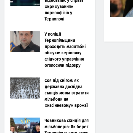
відеозапис у справі
«кришування»
порноофісів у
Тернополі
У поліції
Тернопільщини
проходять масштабні
обшуки: керівнику
слідчого управління
оголосили підозру
Соя під снігом: як
державна дослідна
станція могла втратити
мільйони на
«насіннєвому» врожаї
Човникова станція для
мільйонерів: Як берег
Тернопільського ставу