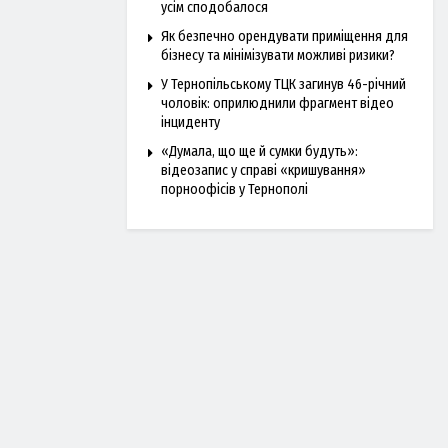
усім сподобалося
Як безпечно орендувати приміщення для
бізнесу та мінімізувати можливі ризики?
У Тернопільському ТЦК загинув 46-річний
чоловік: оприлюднили фрагмент відео
інциденту
«Думала, що ще й сумки будуть»:
відеозапис у справі «кришування»
порноофісів у Тернополі