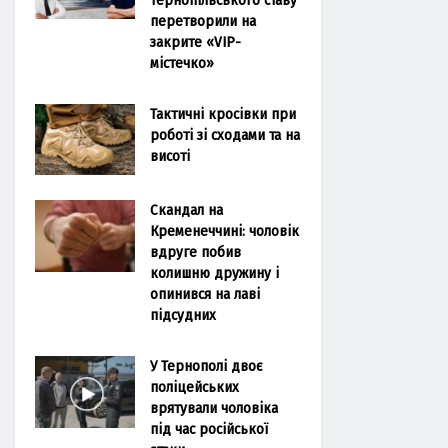
перетворили на
закрите «VIP-
містечко»
Тактичні кросівки при
роботі зі сходами та на
висоті
Скандал на
Кременеччині: чоловік
вдруге побив
колишню дружину і
опинився на лаві
підсудних
У Тернополі двоє
поліцейських
врятували чоловіка
під час російської