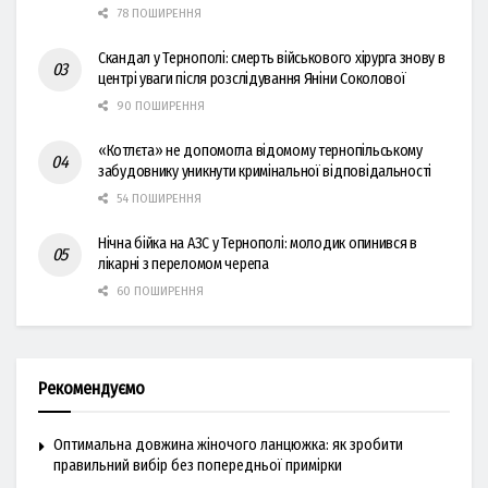
78 ПОШИРЕННЯ
Скандал у Тернополі: смерть військового хірурга знову в
центрі уваги після розслідування Яніни Соколової
90 ПОШИРЕННЯ
«Котлєта» не допомогла відомому тернопільському
забудовнику уникнути кримінальної відповідальності
54 ПОШИРЕННЯ
Нічна бійка на АЗС у Тернополі: молодик опинився в
лікарні з переломом черепа
60 ПОШИРЕННЯ
Рекомендуємо
Оптимальна довжина жіночого ланцюжка: як зробити
правильний вибір без попередньої примірки