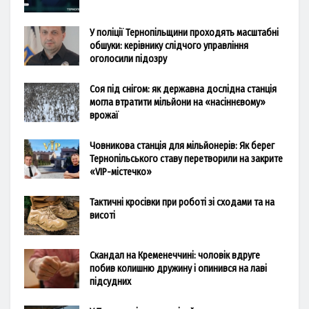
У поліції Тернопільщини проходять масштабні
обшуки: керівнику слідчого управління
оголосили підозру
Соя під снігом: як державна дослідна станція
могла втратити мільйони на «насіннєвому»
врожаї
Човникова станція для мільйонерів: Як берег
Тернопільського ставу перетворили на закрите
«VIP-містечко»
Тактичні кросівки при роботі зі сходами та на
висоті
Скандал на Кременеччині: чоловік вдруге
побив колишню дружину і опинився на лаві
підсудних