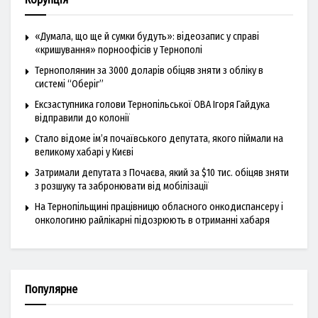
«Думала, що ще й сумки будуть»: відеозапис у справі
«кришування» порноофісів у Тернополі
Тернополянин за 3000 доларів обіцяв зняти з обліку в
системі “Оберіг”
Ексзаступника голови Тернопільської ОВА Ігоря Гайдука
відправили до колонії
Стало відоме ім’я почаївського депутата, якого піймали на
великому хабарі у Києві
Затримали депутата з Почаєва, який за $10 тис. обіцяв зняти
з розшуку та забронювати від мобілізації
На Тернопільщині працівницю обласного онкодиспансеру і
онкологиню райлікарні підозрюють в отриманні хабаря
Популярне