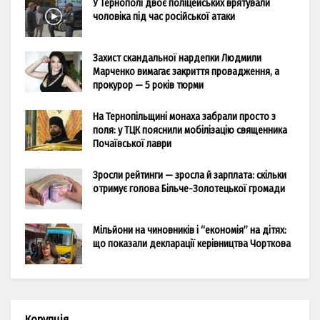
У Тернополі двоє поліцейських врятували
чоловіка під час російської атаки
Захист скандальної нардепки Людмили
Марченко вимагає закриття провадження, а
прокурор — 5 років тюрми
На Тернопільщині монаха забрали просто з
поля: у ТЦК пояснили мобілізацію священника
Почаївської лаври
Зросли рейтинги — зросла й зарплата: скільки
отримує голова Більче-Золотецької громади
Мільйони на чиновників і “економія” на дітях:
що показали декларації керівництва Чорткова
Корупція