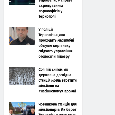
відеозапис у справі
«кришування»
порноофісів у
Тернополі
У поліції
Тернопільщини
проходять масштабні
обшуки: керівнику
слідчого управління
оголосили підозру
Соя під снігом: як
державна дослідна
станція могла втратити
мільйони на
«насіннєвому» врожаї
Човникова станція для
мільйонерів: Як берег
Тернопільського ставу