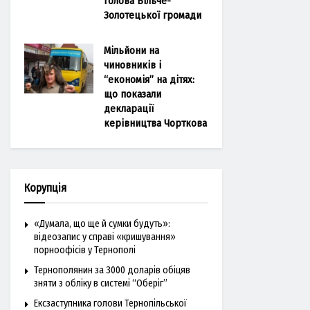
голова Більче-
Золотецької громади
Мільйони на
чиновників і
“економія” на дітях:
що показали
декларації
керівництва Чорткова
Корупція
«Думала, що ще й сумки будуть»:
відеозапис у справі «кришування»
порноофісів у Тернополі
Тернополянин за 3000 доларів обіцяв
зняти з обліку в системі “Оберіг”
Ексзаступника голови Тернопільської