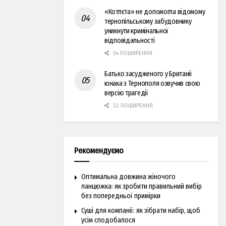
«Котлєта» не допомогла відомому
тернопільському забудовнику
уникнути кримінальної
відповідальності
54 ПОШИРЕННЯ
Батько засудженого у Британії
юнака з Тернополя озвучив свою
версію трагедії
32 ПОШИРЕННЯ
Рекомендуємо
Оптимальна довжина жіночого
ланцюжка: як зробити правильний вибір
без попередньої примірки
Суші для компанії: як зібрати набір, щоб
усім сподобалося