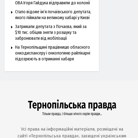
ОВА Ігоря Гайдука відправили до колонії
Стало відоме ім’я почаївського депутата,
якого піймали на великому хабарі у Києві
Затримали депутата з Почаєва, який за
$10 тис. обіцяв зняти з розшуку та
забронювати від мобілізації
На Тернопільщині працівницю обласного
онкодиспансеру і онкологиню райлікарні
підозрюють в отриманні хабаря
Усі права на інформаційні матеріали, розміщені на
сайті «Тернопільська правда», захищені українським