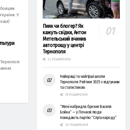
жбовцям
України. У
льща)
Пияк чи блогер? Як
кажуть свідки, Антон
Метельський вчинив
ультури
автотрощу у центрі
Тернополя
22 ПОШИРЕННЯ
 Тернополі
рамках
Найкращі та найгірші школи
Тернополя: Рейтинг 2025 з відгуками
та статистикою
78 ПОШИРЕННЯ
“Мені набридла брехня Василя
Бойка” — у Почаєві люди
покидають партію “Слуга народу”
30 ПОШИРЕННЯ