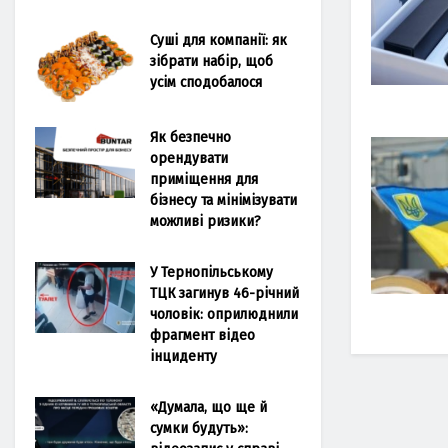
Суші для компанії: як
зібрати набір, щоб
усім сподобалося
Як безпечно
орендувати
приміщення для
бізнесу та мінімізувати
можливі ризики?
У Тернопільському
ТЦК загинув 46-річний
чоловік: оприлюднили
фрагмент відео
інциденту
«Думала, що ще й
сумки будуть»: