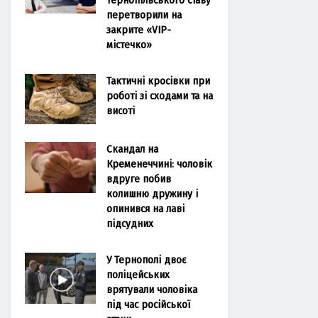
перетворили на
закрите «VIP-
містечко»
Тактичні кросівки при
роботі зі сходами та на
висоті
Скандал на
Кременеччині: чоловік
вдруге побив
колишню дружину і
опинився на лаві
підсудних
У Тернополі двоє
поліцейських
врятували чоловіка
під час російської