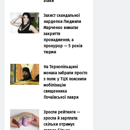
атаки
Захист скандальної
нардепки Людмили
Марченко вимагає
закриття
провадження, а
прокурор — 5 років
тюрми
На Тернопільщині
монаха забрали просто
з поля: у ТЦК пояснили
мобілізацію
священника
Почаївської лаври
Зросли рейтинги —
зросла й зарплата:
скільки отримує