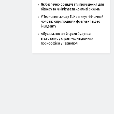
Як безпечно орендувати приміщення для
бізнесу та мінімізувати можливі ризики?
У Тернопільському ТЦК загинув 46-річний
чоловік: оприлюднили фрагмент відео
інциденту
«Думала, що ще й сумки будуть»:
відеозапис у справі «кришування»
порноофісів у Тернополі