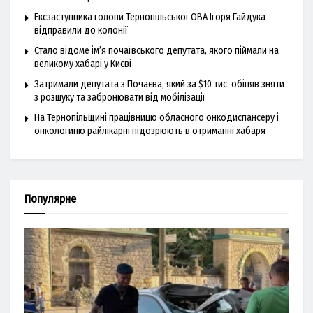
Ексзаступника голови Тернопільської ОВА Ігоря Гайдука
відправили до колонії
Стало відоме ім’я почаївського депутата, якого піймали на
великому хабарі у Києві
Затримали депутата з Почаєва, який за $10 тис. обіцяв зняти
з розшуку та забронювати від мобілізації
На Тернопільщині працівницю обласного онкодиспансеру і
онкологиню райлікарні підозрюють в отриманні хабаря
Популярне