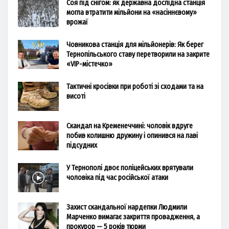
Соя під снігом: як державна дослідна станція
могла втратити мільйони на «насіннєвому»
врожаї
Човникова станція для мільйонерів: Як берег
Тернопільського ставу перетворили на закрите
«VIP-містечко»
Тактичні кросівки при роботі зі сходами та на
висоті
Скандал на Кременеччині: чоловік вдруге
побив колишню дружину і опинився на лаві
підсудних
У Тернополі двоє поліцейських врятували
чоловіка під час російської атаки
Захист скандальної нардепки Людмили
Марченко вимагає закриття провадження, а
прокурор — 5 років тюрми