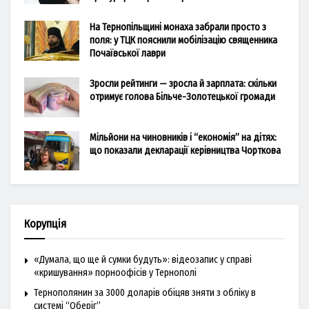
На Тернопільщині монаха забрали просто з
поля: у ТЦК пояснили мобілізацію священника
Почаївської лаври
Зросли рейтинги — зросла й зарплата: скільки
отримує голова Більче-Золотецької громади
Мільйони на чиновників і “економія” на дітях:
що показали декларації керівництва Чорткова
Корупція
«Думала, що ще й сумки будуть»: відеозапис у справі
«кришування» порноофісів у Тернополі
Тернополянин за 3000 доларів обіцяв зняти з обліку в
системі “Оберіг”