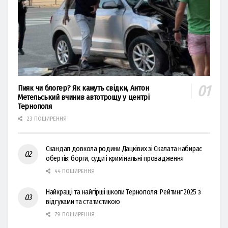
Пияк чи блогер? Як кажуть свідки, Антон
Метельський вчинив автотрощу у центрі
Тернополя
23 ПОШИРЕННЯ
Скандал довкола родини Дацківих зі Скалата набирає
обертів: борги, суди і кримінальні провадження
44 ПОШИРЕННЯ
Найкращі та найгірші школи Тернополя: Рейтинг 2025 з
відгуками та статистикою
79 ПОШИРЕННЯ