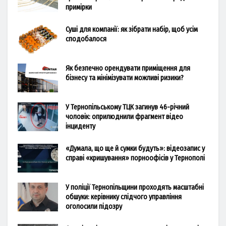
примірки
Суші для компанії: як зібрати набір, щоб усім
сподобалося
Як безпечно орендувати приміщення для
бізнесу та мінімізувати можливі ризики?
У Тернопільському ТЦК загинув 46-річний
чоловік: оприлюднили фрагмент відео
інциденту
«Думала, що ще й сумки будуть»: відеозапис у
справі «кришування» порноофісів у Тернополі
У поліції Тернопільщини проходять масштабні
обшуки: керівнику слідчого управління
оголосили підозру