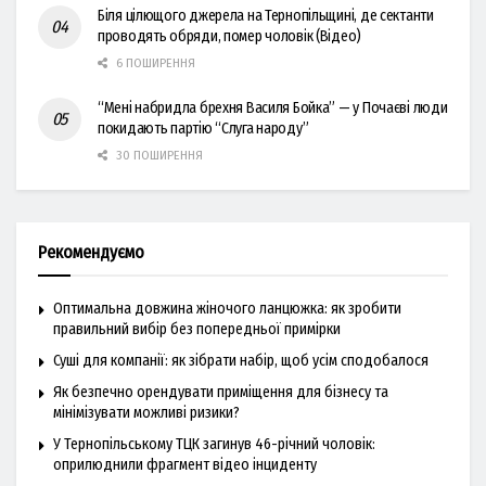
Біля цілющого джерела на Тернопільщині, де сектанти
проводять обряди, помер чоловік (Відео)
6 ПОШИРЕННЯ
“Мені набридла брехня Василя Бойка” — у Почаєві люди
покидають партію “Слуга народу”
30 ПОШИРЕННЯ
Рекомендуємо
Оптимальна довжина жіночого ланцюжка: як зробити
правильний вибір без попередньої примірки
Суші для компанії: як зібрати набір, щоб усім сподобалося
Як безпечно орендувати приміщення для бізнесу та
мінімізувати можливі ризики?
У Тернопільському ТЦК загинув 46-річний чоловік:
оприлюднили фрагмент відео інциденту