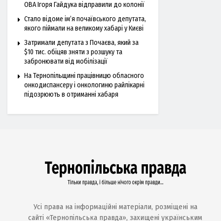
ОВА Ігоря Гайдука відправили до колонії
Стало відоме ім’я почаївського депутата,
якого піймали на великому хабарі у Києві
Затримали депутата з Почаєва, який за
$10 тис. обіцяв зняти з розшуку та
забронювати від мобілізації
На Тернопільщині працівницю обласного
онкодиспансеру і онкологиню райлікарні
підозрюють в отриманні хабаря
Усі права на інформаційні матеріали, розміщені на
сайті «Тернопільська правда», захищені українським