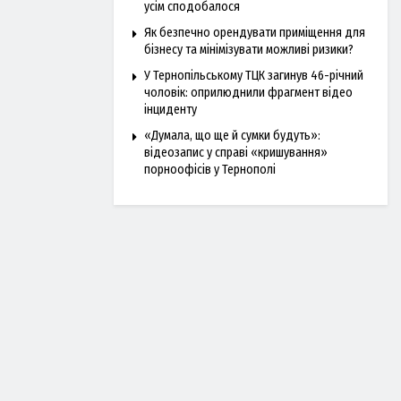
усім сподобалося
Як безпечно орендувати приміщення для
бізнесу та мінімізувати можливі ризики?
У Тернопільському ТЦК загинув 46-річний
чоловік: оприлюднили фрагмент відео
інциденту
«Думала, що ще й сумки будуть»:
відеозапис у справі «кришування»
порноофісів у Тернополі