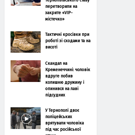
перетворили на
закрите «VIP-
містечко»
Тактичні кросівки при
роботі зі сходами та на
висоті
Скандал на
Кременеччині: чоловік
вдруге побив
колишню дружину і
опинився на лаві
підсудних
У Тернополі двоє
поліцейських
врятували чоловіка
під час російської