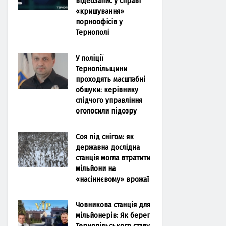
відеозапис у справі
«кришування»
порноофісів у
Тернополі
У поліції
Тернопільщини
проходять масштабні
обшуки: керівнику
слідчого управління
оголосили підозру
Соя під снігом: як
державна дослідна
станція могла втратити
мільйони на
«насіннєвому» врожаї
Човникова станція для
мільйонерів: Як берег
Тернопільського ставу