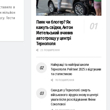
ставило в
н мільйон
су. Тести
Пияк чи блогер? Як
кажуть свідки, Антон
Метельський вчинив
автотрощу у центрі
Тернополя
23 ПОШИРЕННЯ
Найкращі та найгірші школи
Тернополя: Рейтинг 2025 з відгуками
та статистикою
78 ПОШИРЕННЯ
Скандал у Тернополі: смерть
військового хірурга знову в центрі
уваги після розслідування Яніни
Соколової