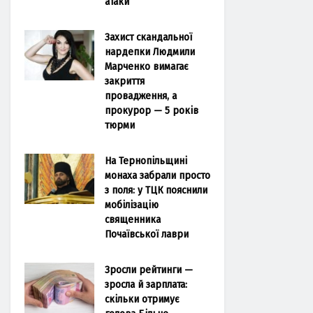
атаки
Захист скандальної
нардепки Людмили
Марченко вимагає
закриття
провадження, а
прокурор — 5 років
тюрми
На Тернопільщині
монаха забрали просто
з поля: у ТЦК пояснили
мобілізацію
священника
Почаївської лаври
Зросли рейтинги —
зросла й зарплата:
скільки отримує