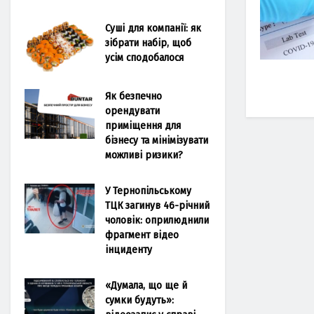
Суші для компанії: як
зібрати набір, щоб
усім сподобалося
Як безпечно
орендувати
приміщення для
бізнесу та мінімізувати
можливі ризики?
У Тернопільському
ТЦК загинув 46-річний
чоловік: оприлюднили
фрагмент відео
інциденту
«Думала, що ще й
сумки будуть»: