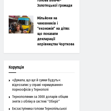
голова Більче-
Золотецької громади
Мільйони на
чиновників і
“економія” на дітях:
що показали
декларації
керівництва Чорткова
Корупція
«Думала, що ще й сумки будуть»:
відеозапис у справі «кришування»
порноофісів у Тернополі
Тернополянин за 3000 доларів обіцяв
зняти з обліку в системі “Оберіг”
Ексзаступника голови Тернопільської