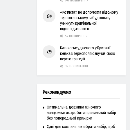
90 ПОШИРЕННЯ
«Котлєта» не допомогла відомому
тернопільському забудовнику
уникнути кримінальної
відповідальності
54 ПОШИРЕННЯ
Батько засудженого у Британії
юнака з Тернополя озвучив свою
версію трагедії
32 ПОШИРЕННЯ
Рекомендуємо
Оптимальна довжина жіночого
ланцюжка: як зробити правильний вибір
без попередньої примірки
Суші для компанії: як зібрати набір, щоб