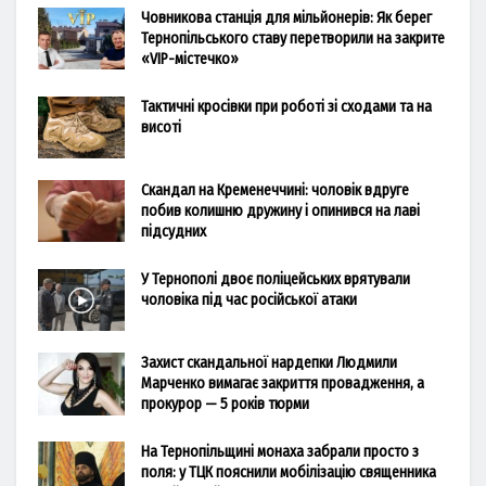
Човникова станція для мільйонерів: Як берег
Тернопільського ставу перетворили на закрите
«VIP-містечко»
Тактичні кросівки при роботі зі сходами та на
висоті
Скандал на Кременеччині: чоловік вдруге
побив колишню дружину і опинився на лаві
підсудних
У Тернополі двоє поліцейських врятували
чоловіка під час російської атаки
Захист скандальної нардепки Людмили
Марченко вимагає закриття провадження, а
прокурор — 5 років тюрми
На Тернопільщині монаха забрали просто з
поля: у ТЦК пояснили мобілізацію священника