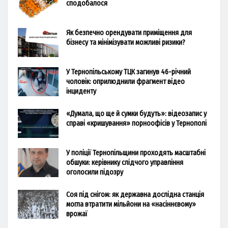
сподобалося
Як безпечно орендувати приміщення для
бізнесу та мінімізувати можливі ризики?
У Тернопільському ТЦК загинув 46-річний
чоловік: оприлюднили фрагмент відео
інциденту
«Думала, що ще й сумки будуть»: відеозапис у
справі «кришування» порноофісів у Тернополі
У поліції Тернопільщини проходять масштабні
обшуки: керівнику слідчого управління
оголосили підозру
Соя під снігом: як державна дослідна станція
могла втратити мільйони на «насіннєвому»
врожаї