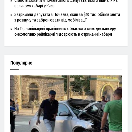
Стало відоме ім’я почаївського депутата, якого піймали на
великому хабарі у Києві
Затримали депутата з Почаєва, який за $10 тис. обіцяв зняти
з розшуку та забронювати від мобілізації
На Тернопільщині працівницю обласного онкодиспансеру і
онкологиню райлікарні підозрюють в отриманні хабаря
Популярне