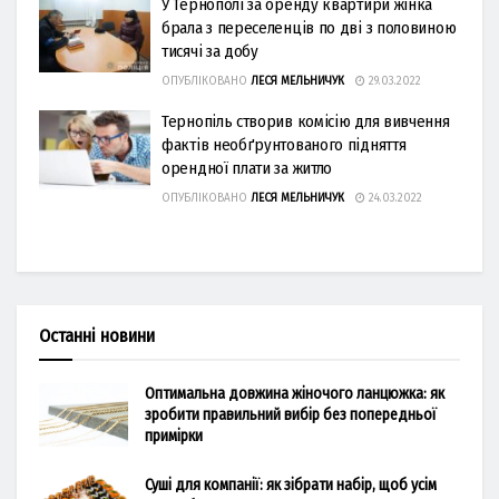
У Тернополі за оренду квартири жінка
брала з переселенців по дві з половиною
тисячі за добу
ОПУБЛІКОВАНО
ЛЕСЯ МЕЛЬНИЧУК
29.03.2022
Тернопіль створив комісію для вивчення
фактів необґрунтованого підняття
орендної плати за житло
ОПУБЛІКОВАНО
ЛЕСЯ МЕЛЬНИЧУК
24.03.2022
Останні новини
Оптимальна довжина жіночого ланцюжка: як
зробити правильний вибір без попередньої
примірки
Суші для компанії: як зібрати набір, щоб усім