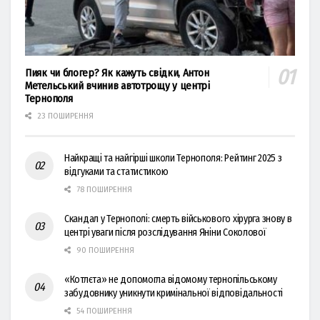
Пияк чи блогер? Як кажуть свідки, Антон
Метельський вчинив автотрощу у центрі
Тернополя
23 ПОШИРЕННЯ
Найкращі та найгірші школи Тернополя: Рейтинг 2025 з
відгуками та статистикою
78 ПОШИРЕННЯ
Скандал у Тернополі: смерть військового хірурга знову в
центрі уваги після розслідування Яніни Соколової
90 ПОШИРЕННЯ
«Котлєта» не допомогла відомому тернопільському
забудовнику уникнути кримінальної відповідальності
54 ПОШИРЕННЯ