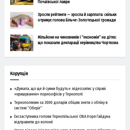
Почаївської лаври
Зросли рейтинги — зросла й зарплата: скільки
отримує голова Більче-Золотецької громади
Мільйони на чиновників і “економія” на дітях:
що показали декларації керівництва Чорткова
Корупція
«Думала, що ще й сумки будуть»: відеозапис у справі
«кришування» порноофісів у Тернополі
Тернополянин за 3000 доларів обіцяв зняти з обліку в
системі “Оберіг”
Ексзаступника голови Тернопільської ОВА Ігоря Гайдука
відправили до колонії