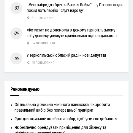
“Мені набридла брехня Василя Бойка” — у Почаєві люди
покидають партію “Слуга народу”
30 ПОШИРЕННЯ
«Котлєта» не допомогла відомому тернопільському
забудовнику уникнути кримінальної відповідальності
54 ПОШИРЕННЯ
У Тернопільській обласній раді – нові депутати
15 ПОШИРЕННЯ
Рекомендуємо
Оптимальна довжина жіночого ланцюжка: як зробити
правильний вибір без попередньої примірки
Суші для компанії: як зібрати набір, щоб усім сподобалося
Як безпечно орендувати приміщення для бізнесу та