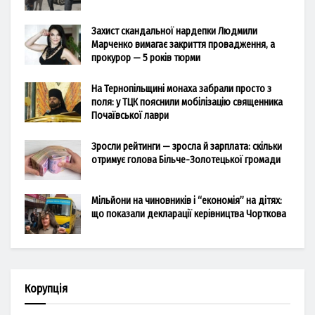
Захист скандальної нардепки Людмили
Марченко вимагає закриття провадження, а
прокурор — 5 років тюрми
На Тернопільщині монаха забрали просто з
поля: у ТЦК пояснили мобілізацію священника
Почаївської лаври
Зросли рейтинги — зросла й зарплата: скільки
отримує голова Більче-Золотецької громади
Мільйони на чиновників і “економія” на дітях:
що показали декларації керівництва Чорткова
Корупція