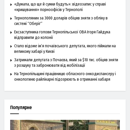
«Думала, що ще й сумки будуть»: відеозапис у справі
«кришування» порноофісів у Тернополі
Тернополянин за 3000 доларів обіцяв зняти з обліку в
системі “Оберіг”
Ексзаступника голови Тернопільської ОВА Ігоря Гайдука
відправили до колонії
Стало відоме ім’я почаївського депутата, якого піймали на
великому хабарі у Києві
Затримали депутата з Почаєва, який за $10 тис. обіцяв зняти
з розшуку та забронювати від мобілізації
На Тернопільщині працівницю обласного онкодиспансеру і
онкологиню райлікарні підозрюють в отриманні хабаря
Популярне