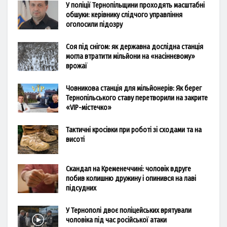
У поліції Тернопільщини проходять масштабні
обшуки: керівнику слідчого управління
оголосили підозру
Соя під снігом: як державна дослідна станція
могла втратити мільйони на «насіннєвому»
врожаї
Човникова станція для мільйонерів: Як берег
Тернопільського ставу перетворили на закрите
«VIP-містечко»
Тактичні кросівки при роботі зі сходами та на
висоті
Скандал на Кременеччині: чоловік вдруге
побив колишню дружину і опинився на лаві
підсудних
У Тернополі двоє поліцейських врятували
чоловіка під час російської атаки