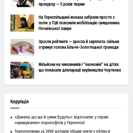
прокурор — 5 років тюрми
На Тернопільщині монаха забрали просто з
поля: у ТЦК пояснили мобілізацію священника
Почаївської лаври
Зросли рейтинги — зросла й зарплата: скільки
отримує голова Більче-Золотецької громади
Мільйони на чиновників і “економія” на дітях:
що показали декларації керівництва Чорткова
Корупція
«Думала, що ще й сумки будуть»: відеозапис у справі
«кришування» порноофісів у Тернополі
Тернополянин за 3000 доларів обіцяв зняти з обліку в