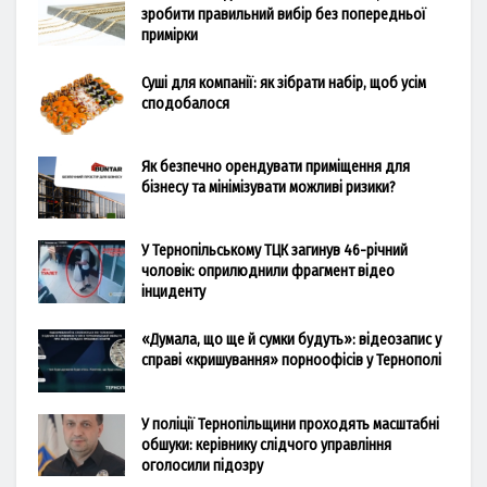
зробити правильний вибір без попередньої
примірки
Суші для компанії: як зібрати набір, щоб усім
сподобалося
Як безпечно орендувати приміщення для
бізнесу та мінімізувати можливі ризики?
У Тернопільському ТЦК загинув 46-річний
чоловік: оприлюднили фрагмент відео
інциденту
«Думала, що ще й сумки будуть»: відеозапис у
справі «кришування» порноофісів у Тернополі
У поліції Тернопільщини проходять масштабні
обшуки: керівнику слідчого управління
оголосили підозру