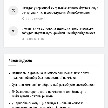
Скандал у Тернополі: смерть військового хірурга знову в
центрі уваги після розслідування Яніни Соколової
90 ПОШИРЕННЯ
«Котлєта» не допомогла відомому тернопільському
забудовнику уникнути кримінальної відповідальності
54 ПОШИРЕННЯ
Рекомендуємо
Оптимальна довжина жіночого ланцюжка: як зробити
правильний вибір без попередньої примірки
Суші для компанії: як зібрати набір, щоб усім сподобалося
Як безпечно орендувати приміщення для бізнесу та
мінімізувати можливі ризики?
У Тернопільському ТЦК загинув 46-річний чоловік:
оприлюднили фрагмент відео інциденту