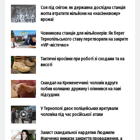
Соя під снігом: як державна дослідна станція
могла втратити мільйони на «насіннєвому»
врожаї
Човникова станція для мільйонерів: Як берег
Тернопільського ставу перетворили на закрите
«VIP-містечко»
Тактичні кросівки при роботі зі сходами та на
висоті
Скандал на Кременеччині: чоловік вдруге
побив колишню дружину і опинився на лаві
підсудних
У Тернополі двоє поліцейських врятували
чоловіка під час російської атаки
Захист скандальної нардепки Людмили
Марченко вимагає закриття провадження, а