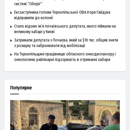
системі “Оберіг”
Ексзаступника голови Тернопільської ОВА Ігоря Гайдука
відправили до колонії
Стало відоме ім’я почаївського депутата, якого піймали на
великому хабарі у Києві
Затримали депутата з Почаєва, який за $10 тис. обіцяв зняти
з розшуку та забронювати від мобілізації
На Тернопільщині працівницю обласного онкодиспансеру і
онкологиню райлікарні підозрюють в отриманні хабаря
Популярне