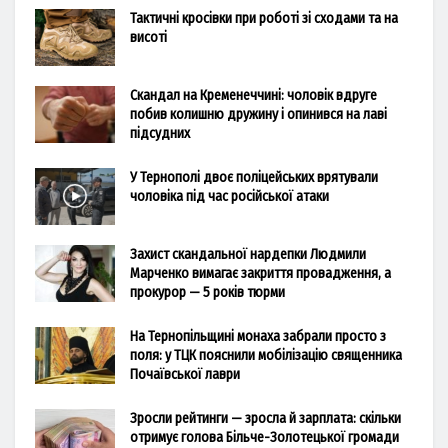
Тактичні кросівки при роботі зі сходами та на
висоті
Скандал на Кременеччині: чоловік вдруге
побив колишню дружину і опинився на лаві
підсудних
У Тернополі двоє поліцейських врятували
чоловіка під час російської атаки
Захист скандальної нардепки Людмили
Марченко вимагає закриття провадження, а
прокурор — 5 років тюрми
На Тернопільщині монаха забрали просто з
поля: у ТЦК пояснили мобілізацію священника
Почаївської лаври
Зросли рейтинги — зросла й зарплата: скільки
отримує голова Більче-Золотецької громади