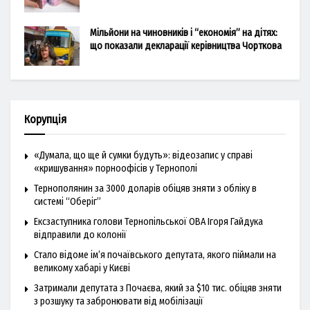
Мільйони на чиновників і “економія” на дітях:
що показали декларації керівництва Чорткова
Корупція
«Думала, що ще й сумки будуть»: відеозапис у справі
«кришування» порноофісів у Тернополі
Тернополянин за 3000 доларів обіцяв зняти з обліку в
системі “Оберіг”
Ексзаступника голови Тернопільської ОВА Ігоря Гайдука
відправили до колонії
Стало відоме ім’я почаївського депутата, якого піймали на
великому хабарі у Києві
Затримали депутата з Почаєва, який за $10 тис. обіцяв зняти
з розшуку та забронювати від мобілізації