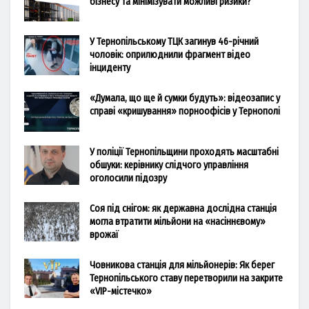
бізнесу та мінімізувати можливі ризики?
У Тернопільському ТЦК загинув 46-річний
чоловік: оприлюднили фрагмент відео
інциденту
«Думала, що ще й сумки будуть»: відеозапис у
справі «кришування» порноофісів у Тернополі
У поліції Тернопільщини проходять масштабні
обшуки: керівнику слідчого управління
оголосили підозру
Соя під снігом: як державна дослідна станція
могла втратити мільйони на «насіннєвому»
врожаї
Човникова станція для мільйонерів: Як берег
Тернопільського ставу перетворили на закрите
«VIP-містечко»