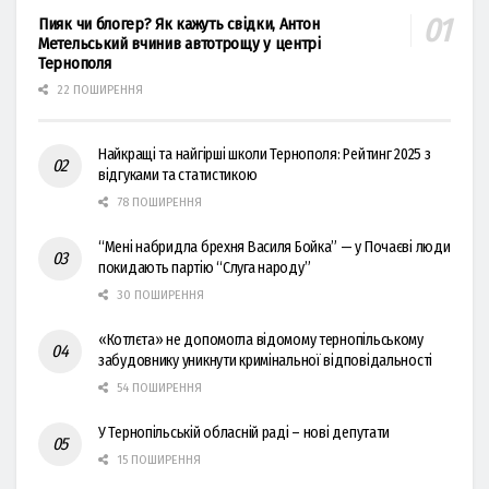
Пияк чи блогер? Як кажуть свідки, Антон
Метельський вчинив автотрощу у центрі
Тернополя
22 ПОШИРЕННЯ
Найкращі та найгірші школи Тернополя: Рейтинг 2025 з
відгуками та статистикою
78 ПОШИРЕННЯ
“Мені набридла брехня Василя Бойка” — у Почаєві люди
покидають партію “Слуга народу”
30 ПОШИРЕННЯ
«Котлєта» не допомогла відомому тернопільському
забудовнику уникнути кримінальної відповідальності
54 ПОШИРЕННЯ
У Тернопільській обласній раді – нові депутати
15 ПОШИРЕННЯ