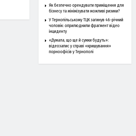
Як безпечно орендувати приміщення для
бізнесу та мінімізувати можливі ризики?
У Тернопільському ТЦК загинув 46-річний
чоловік: оприлюднили фрагмент відео
інциденту
«Думала, що ще й сумки будуть»:
відеозапис у справі «кришування»
порноофісів у Тернополі