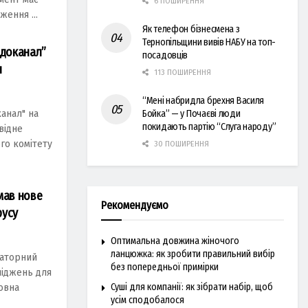
6 ПОШИРЕННЯ
ження ...
Як телефон бізнесмена з
Тернопільщини вивів НАБУ на топ-
одоканал”
посадовців
я
113 ПОШИРЕННЯ
“Мені набридла брехня Василя
анал" на
Бойка” — у Почаєві люди
покидають партію “Слуга народу”
відне
го комітету
30 ПОШИРЕННЯ
мав нове
Рекомендуємо
русу
Оптимальна довжина жіночого
ланцюжка: як зробити правильний вибір
раторний
без попередньої примірки
ліджень для
Суші для компанії: як зібрати набір, щоб
ловна
усім сподобалося