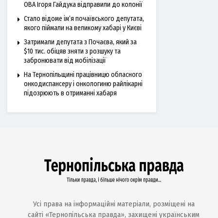
ОВА Ігоря Гайдука відправили до колонії
Стало відоме ім’я почаївського депутата,
якого піймали на великому хабарі у Києві
Затримали депутата з Почаєва, який за
$10 тис. обіцяв зняти з розшуку та
забронювати від мобілізації
На Тернопільщині працівницю обласного
онкодиспансеру і онкологиню райлікарні
підозрюють в отриманні хабаря
Усі права на інформаційні матеріали, розміщені на
сайті «Тернопільська правда», захищені українським