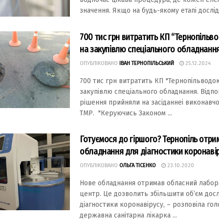
значення. Якщо на будь-якому етапі дослід
700 тис грн витратить КП “Тернопільв
на закупівлю спеціального обладнанн
ОПУБЛІКОВАНО
ІВАН ТЕРНОПІЛЬСЬКИЙ
25.12.2024
700 тис грн витратить КП "Тернопільводок
закупівлю спеціального обладнання. Відпо
рішення прийняли на засіданнеі виконавчо
ТМР. "Керуючись Законом ...
Готуємося до гіршого? Тернопіль отри
обладнання для діагностики коронаві
ОПУБЛІКОВАНО
ОЛЬГА ТІСЕНКО
23.10.2020
Нове обладнання отримав обласний лабо
центр. Це дозволить збільшити об’єм дос
діагностики коронавірусу, – розповіла го
державна санітарна лікарка ...