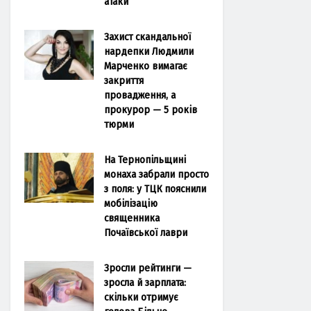
атаки
Захист скандальної
нардепки Людмили
Марченко вимагає
закриття
провадження, а
прокурор — 5 років
тюрми
На Тернопільщині
монаха забрали просто
з поля: у ТЦК пояснили
мобілізацію
священника
Почаївської лаври
Зросли рейтинги —
зросла й зарплата:
скільки отримує