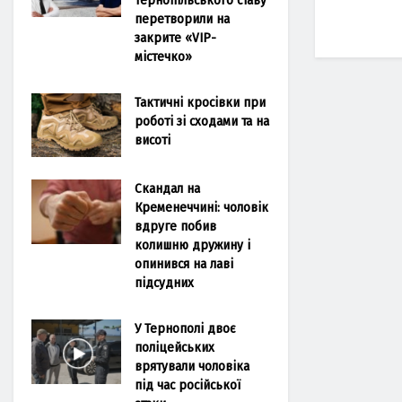
перетворили на
закрите «VIP-
містечко»
Тактичні кросівки при
роботі зі сходами та на
висоті
Скандал на
Кременеччині: чоловік
вдруге побив
колишню дружину і
опинився на лаві
підсудних
У Тернополі двоє
поліцейських
врятували чоловіка
під час російської