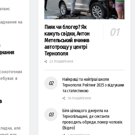
аланс
ладнання на
Пияк чи блогер? Як
кажуть свідки, Антон
Метельський вчинив
а
автотрощу у центрі
днання
Тернополя
23 ПОШИРЕННЯ
исокоточних
ребуває в
Найкращі та найгірші школи
Тернополя: Рейтинг 2025 з відгуками
та статистикою
78 ПОШИРЕННЯ
в
Біля цілющого джерела на
Тернопільщині, де сектанти
проводять обряди, помер чоловік
(Відео)
ладна, але
мент має