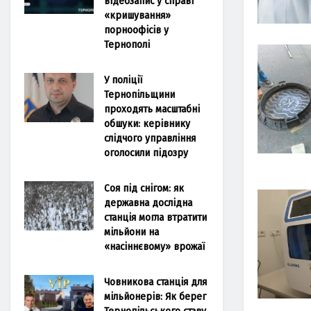
відеозапис у справі
«кришування»
порноофісів у
Тернополі
У поліції
Тернопільщини
проходять масштабні
обшуки: керівнику
слідчого управління
оголосили підозру
Соя під снігом: як
державна дослідна
станція могла втратити
мільйони на
«насіннєвому» врожаї
Човникова станція для
мільйонерів: Як берег
Тернопільського ставу