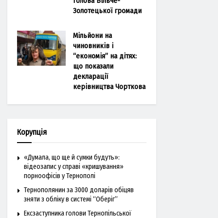
голова Більче-
Золотецької громади
Мільйони на
чиновників і
“економія” на дітях:
що показали
декларації
керівництва Чорткова
Корупція
«Думала, що ще й сумки будуть»:
відеозапис у справі «кришування»
порноофісів у Тернополі
Тернополянин за 3000 доларів обіцяв
зняти з обліку в системі “Оберіг”
Ексзаступника голови Тернопільської