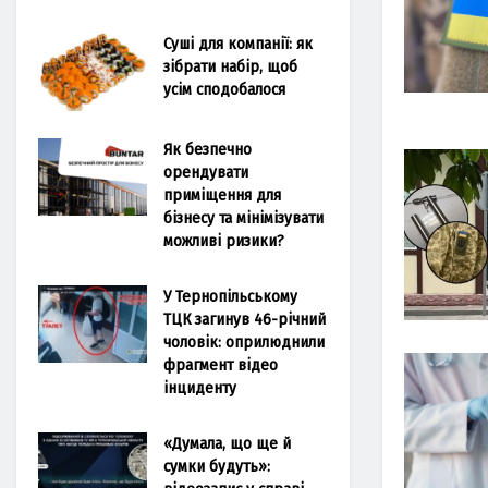
Суші для компанії: як
зібрати набір, щоб
усім сподобалося
Як безпечно
орендувати
приміщення для
бізнесу та мінімізувати
можливі ризики?
У Тернопільському
ТЦК загинув 46-річний
чоловік: оприлюднили
фрагмент відео
інциденту
«Думала, що ще й
сумки будуть»: