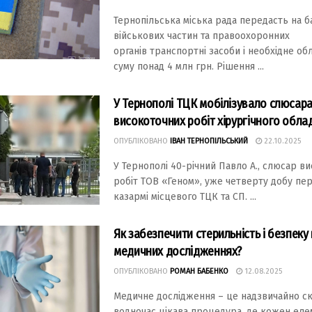
Тернопільська міська рада передасть на б
військових частин та правоохоронних
органів транспортні засоби і необхідне об
суму понад 4 млн грн. Рішення ...
У Тернополі ТЦК мобілізувало слюсар
високоточних робіт хірургічного обла
ОПУБЛІКОВАНО
ІВАН ТЕРНОПІЛЬСЬКИЙ
22.10.2025
У Тернополі 40-річний Павло А., слюсар в
робіт ТОВ «Геном», уже четверту добу пе
казармі місцевого ТЦК та СП. ...
Як забезпечити стерильність і безпеку 
медичних дослідженнях?
ОПУБЛІКОВАНО
РОМАН БАБЕНКО
12.08.2025
Медичне дослідження – це надзвичайно ск
водночас цікава процедура, де кожен еле