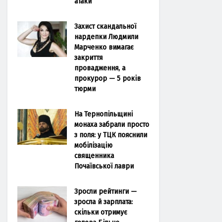
атаки
Захист скандальної
нардепки Людмили
Марченко вимагає
закриття
провадження, а
прокурор — 5 років
тюрми
На Тернопільщині
монаха забрали просто
з поля: у ТЦК пояснили
мобілізацію
священника
Почаївської лаври
Зросли рейтинги —
зросла й зарплата:
скільки отримує