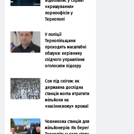
відеозапис у справі
«кришування»
порноофісів у
Тернополі
У поліції
Тернопільщини
проходять масштабні
обшуки: керівнику
слідчого управління
оголосили підозру
Соя під снігом: як
державна дослідна
станція могла втратити
мільйони на
«насіннєвому» врожаї
Човникова станція для
мільйонерів: Як берег
Тернопільського ставу