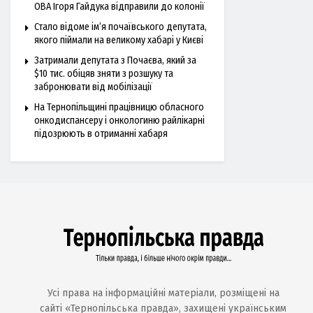
ОВА Ігоря Гайдука відправили до колонії
Стало відоме ім’я почаївського депутата,
якого піймали на великому хабарі у Києві
Затримали депутата з Почаєва, який за
$10 тис. обіцяв зняти з розшуку та
забронювати від мобілізації
На Тернопільщині працівницю обласного
онкодиспансеру і онкологиню райлікарні
підозрюють в отриманні хабаря
Усі права на інформаційні матеріали, розміщені на
сайті «Тернопільська правда», захищені українським