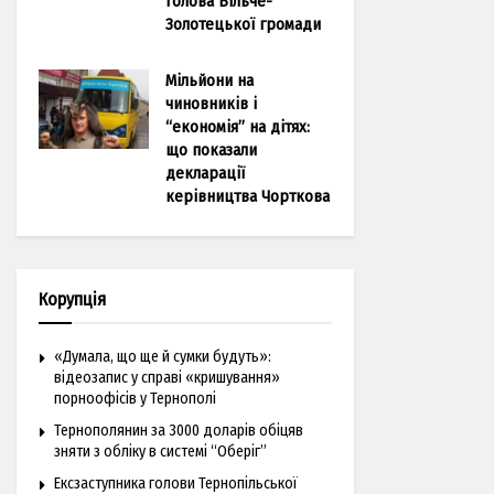
голова Більче-
Золотецької громади
Мільйони на
чиновників і
“економія” на дітях:
що показали
декларації
керівництва Чорткова
Корупція
«Думала, що ще й сумки будуть»:
відеозапис у справі «кришування»
порноофісів у Тернополі
Тернополянин за 3000 доларів обіцяв
зняти з обліку в системі “Оберіг”
Ексзаступника голови Тернопільської