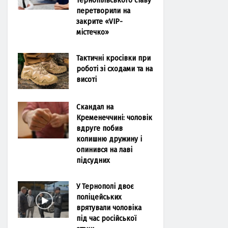
перетворили на
закрите «VIP-
містечко»
Тактичні кросівки при
роботі зі сходами та на
висоті
Скандал на
Кременеччині: чоловік
вдруге побив
колишню дружину і
опинився на лаві
підсудних
У Тернополі двоє
поліцейських
врятували чоловіка
під час російської