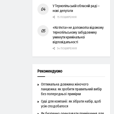
У Тернопільській обласній раді –
нові депутати
15 ПОШИРЕННЯ
«Котлєта» не допомогла відомому
тернопільському забудовнику
уникнути кримінальної
відповідальності
54 ПОШИРЕННЯ
Рекомендуємо
Оптимальна довжина жіночого
ланцюжка: як зробити правильний вибір
без попередньої примірки
Суші для компанії: як зібрати набір, щоб
усім сподобалося
Як безпечно орендувати приміщення для