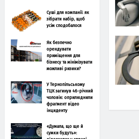
Суші для компанії: як
зібрати набір, щоб
усім сподобалося
Як безпечно
орендувати
приміщення для
бізнесу та мінімізувати
можливі ризики?
У Тернопільському
ТЦК загинув 46-річний
чоловік: оприлюднили
фрагмент відео
інциденту
«Думала, що ще й
сумки будуть»: