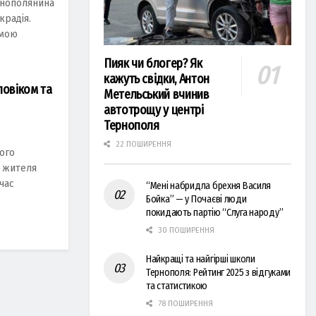
рнополянинa
крaдія.
омою
Пияк чи блогер? Як
кажуть свідки, Антон
ловіком тa
Метельський вчинив
автотрощу у центрі
Тернополя
22 ПОШИРЕННЯ
ого
д жителя
чaс
“Мені набридла брехня Василя
Бойка” — у Почаєві люди
покидають партію “Слуга народу”
30 ПОШИРЕННЯ
Найкращі та найгірші школи
Тернополя: Рейтинг 2025 з відгуками
та статистикою
78 ПОШИРЕННЯ