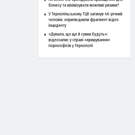
бізнесу та мінімізувати можливі ризики?
У Тернопільському ТЦК загинув 46-річний
чоловік: оприлюднили фрагмент відео
інциденту
«Думала, що ще й сумки будуть»:
відеозапис у справі «кришування»
порноофісів у Тернополі