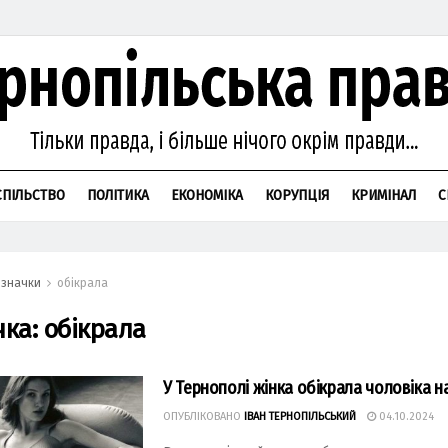
СПІЛЬСТВО
ПОЛІТИКА
ЕКОНОМІКА
КОРУПЦІЯ
КРИМІНАЛ
С
значки
обікрала
чка:
обікрала
У Тернополі жінка обікрала чоловіка н
ОПУБЛІКОВАНО
ІВАН ТЕРНОПІЛЬСЬКИЙ
04.10.2024