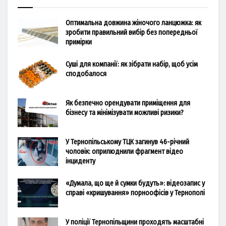
Оптимальна довжина жіночого ланцюжка: як
зробити правильний вибір без попередньої
примірки
Суші для компанії: як зібрати набір, щоб усім
сподобалося
Як безпечно орендувати приміщення для
бізнесу та мінімізувати можливі ризики?
У Тернопільському ТЦК загинув 46-річний
чоловік: оприлюднили фрагмент відео
інциденту
«Думала, що ще й сумки будуть»: відеозапис у
справі «кришування» порноофісів у Тернополі
У поліції Тернопільщини проходять масштабні