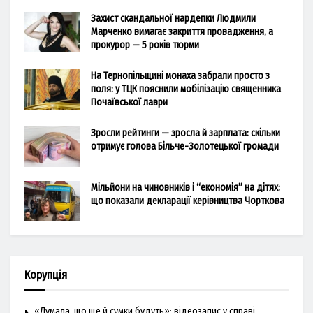
Захист скандальної нардепки Людмили
Марченко вимагає закриття провадження, а
прокурор — 5 років тюрми
На Тернопільщині монаха забрали просто з
поля: у ТЦК пояснили мобілізацію священника
Почаївської лаври
Зросли рейтинги — зросла й зарплата: скільки
отримує голова Більче-Золотецької громади
Мільйони на чиновників і “економія” на дітях:
що показали декларації керівництва Чорткова
Корупція
«Думала, що ще й сумки будуть»: відеозапис у справі