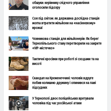
обшуки: керівнику слідчого управління
оголосили підозру
Соя під снігом: як державна дослідна станція
могла втратити мільйони на «насіннєвому»
врожаї
Човникова станція для мільйонерів: Як берег
Тернопільського ставу перетворили на закрите
«VIP-містечко»
Тактичні кросівки при роботі зі сходами та на
висоті
Скандал на Кременеччині: чоловік вдруге
побив колишню дружину і опинився на лаві
підсудних
У Тернополі двоє поліцейських врятували
чоловіка під час російської атаки