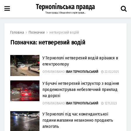
Головна
Позначки
нетверезий водій
Позначка:
нетверезий водій
У Тернополі нетверезий водій врізався в
електроопору
ОПУБЛІКОВАНО
ІВАН ТЕРНОПІЛЬСЬКИЙ
22.02.2025
У Бучачі нетверезий інструктор з водіння
продемонстрував небезпечний приклад
на дорозі
ОПУБЛІКОВАНО
ІВАН ТЕРНОПІЛЬСЬКИЙ
12.11.2023
У Тернополі під час комендантської
години магазини незаконно продають
алкоголь