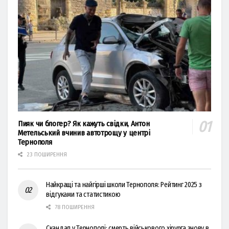
Пияк чи блогер? Як кажуть свідки, Антон
Метельський вчинив автотрощу у центрі
Тернополя
23 ПОШИРЕННЯ
Найкращі та найгірші школи Тернополя: Рейтинг 2025 з
відгуками та статистикою
78 ПОШИРЕННЯ
Скандал у Тернополі: смерть військового хірурга знову в