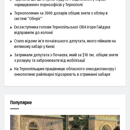
«кришування» порноофісів у Тернополі
Тернополянин за 3000 доларів обіцяв зняти з обліку в
системі “Оберіг”
Ексзаступника голови Тернопільської ОВА Ігоря Гайдука
відправили до колонії
Стало відоме ім’я почаївського депутата, якого піймали на
великому хабарі у Києві
Затримали депутата з Почаєва, який за $10 тис. обіцяв зняти
з розшуку та забронювати від мобілізації
На Тернопільщині працівницю обласного онкодиспансеру і
онкологиню райлікарні підозрюють в отриманні хабаря
Популярне