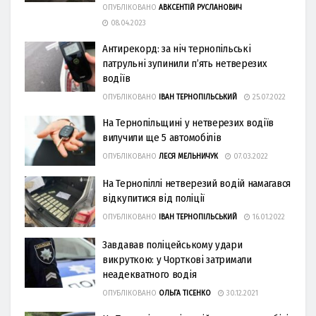
ОПУБЛІКОВАНО
АВКСЕНТІЙ РУСЛАНОВИЧ
08.04.2023
Антирекорд: за ніч тернопільські
патрульні зупинили п’ять нетверезих
водіїв
ОПУБЛІКОВАНО
ІВАН ТЕРНОПІЛЬСЬКИЙ
25.07.2022
На Тернопільщині у нетверезих водіїв
вилучили ще 5 автомобілів
ОПУБЛІКОВАНО
ЛЕСЯ МЕЛЬНИЧУК
07.03.2022
На Тернопіллі нетверезий водій намагався
відкупитися від поліції
ОПУБЛІКОВАНО
ІВАН ТЕРНОПІЛЬСЬКИЙ
16.01.2022
Завдавав поліцейському удари
викруткою: у Чорткові затримали
неадекватного водія
ОПУБЛІКОВАНО
ОЛЬГА ТІСЕНКО
30.12.2021