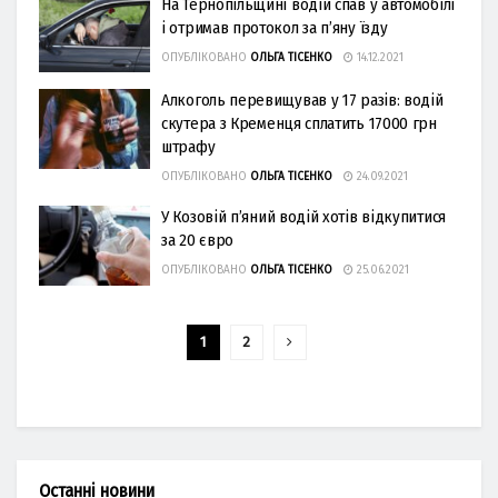
На Тернопільщині водій спав у автомобілі
і отримав протокол за п’яну їзду
ОПУБЛІКОВАНО
ОЛЬГА ТІСЕНКО
14.12.2021
Алкоголь перевищував у 17 разів: водій
скутера з Кременця сплатить 17000 грн
штрафу
ОПУБЛІКОВАНО
ОЛЬГА ТІСЕНКО
24.09.2021
У Козовій п’яний водій хотів відкупитися
за 20 євро
ОПУБЛІКОВАНО
ОЛЬГА ТІСЕНКО
25.06.2021
1
2
Останні новини