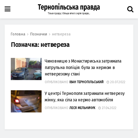
Головна
Позначки
нетвереза
Позначка:
нетвереза
Чиновницю з Монастириська затримала
патрульна поліція: була за кермом в
нетверезому стані
ОПУБЛІКОВАНО
ІВАН ТЕРНОПІЛЬСЬКИЙ
20.07.2022
У центрі Тернополя затримали нетверезу
жінку, яка сіла за кермо автомобіля
ОПУБЛІКОВАНО
ЛЕСЯ МЕЛЬНИЧУК
27.04.2022