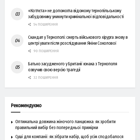
«Котлєта» не допомогла відомому тернопільському
забудовнику уникнути кримінальної відповідальності
54 ПОШИРЕННЯ
Скандал у Тернополі: смерть військового хірурга знову в
центрі уваги після розслідування Яніни Соколової
90 ПОШИРЕННЯ
Батько засудженого у Британії юнака з Тернополя
озвучив свою версію трагедії
32 ПОШИРЕННЯ
Рекомендуємо
Оптимальна довжина жіночого ланцюжка: як зробити
правильний вибір без попередньої примірки
Суші для компанії: як зібрати набір, щоб усім сподобалося