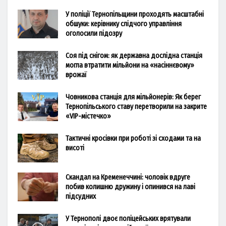
У поліції Тернопільщини проходять масштабні
обшуки: керівнику слідчого управління
оголосили підозру
Соя під снігом: як державна дослідна станція
могла втратити мільйони на «насіннєвому»
врожаї
Човникова станція для мільйонерів: Як берег
Тернопільського ставу перетворили на закрите
«VIP-містечко»
Тактичні кросівки при роботі зі сходами та на
висоті
Скандал на Кременеччині: чоловік вдруге
побив колишню дружину і опинився на лаві
підсудних
У Тернополі двоє поліцейських врятували