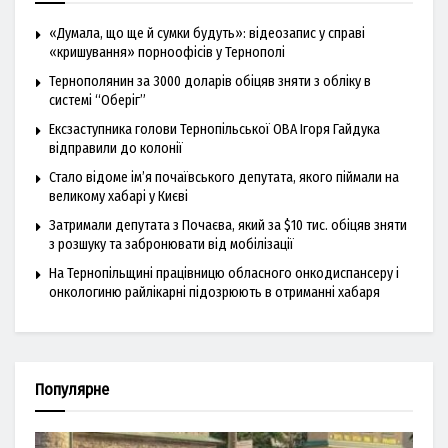
«Думала, що ще й сумки будуть»: відеозапис у справі
«кришування» порноофісів у Тернополі
Тернополянин за 3000 доларів обіцяв зняти з обліку в
системі “Оберіг”
Ексзаступника голови Тернопільської ОВА Ігоря Гайдука
відправили до колонії
Стало відоме ім’я почаївського депутата, якого піймали на
великому хабарі у Києві
Затримали депутата з Почаєва, який за $10 тис. обіцяв зняти
з розшуку та забронювати від мобілізації
На Тернопільщині працівницю обласного онкодиспансеру і
онкологиню райлікарні підозрюють в отриманні хабаря
Популярне