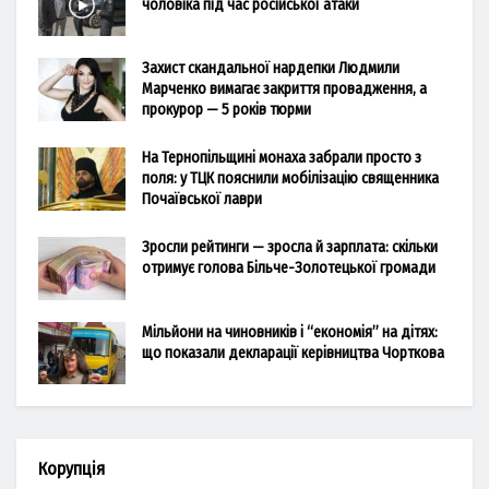
чоловіка під час російської атаки
Захист скандальної нардепки Людмили
Марченко вимагає закриття провадження, а
прокурор — 5 років тюрми
На Тернопільщині монаха забрали просто з
поля: у ТЦК пояснили мобілізацію священника
Почаївської лаври
Зросли рейтинги — зросла й зарплата: скільки
отримує голова Більче-Золотецької громади
Мільйони на чиновників і “економія” на дітях:
що показали декларації керівництва Чорткова
Корупція