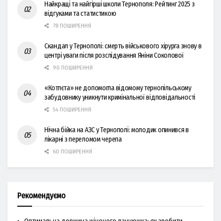
Найкращі та найгірші школи Тернополя: Рейтинг 2025 з
відгуками та статистикою
78 ПОШИРЕННЯ
Скандал у Тернополі: смерть військового хірурга знову в
центрі уваги після розслідування Яніни Соколової
90 ПОШИРЕННЯ
«Котлєта» не допомогла відомому тернопільському
забудовнику уникнути кримінальної відповідальності
54 ПОШИРЕННЯ
Нічна бійка на АЗС у Тернополі: молодик опинився в
лікарні з переломом черепа
60 ПОШИРЕННЯ
Рекомендуємо