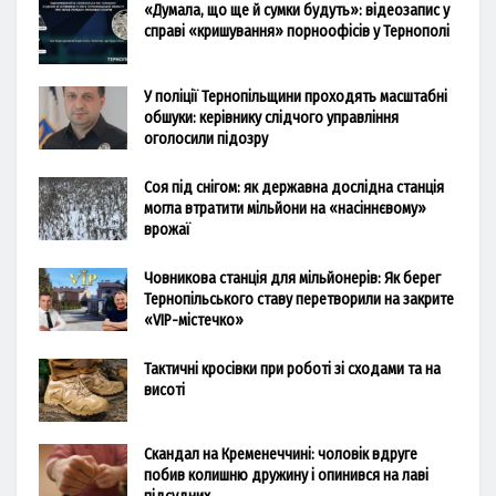
«Думала, що ще й сумки будуть»: відеозапис у
справі «кришування» порноофісів у Тернополі
У поліції Тернопільщини проходять масштабні
обшуки: керівнику слідчого управління
оголосили підозру
Соя під снігом: як державна дослідна станція
могла втратити мільйони на «насіннєвому»
врожаї
Човникова станція для мільйонерів: Як берег
Тернопільського ставу перетворили на закрите
«VIP-містечко»
Тактичні кросівки при роботі зі сходами та на
висоті
Скандал на Кременеччині: чоловік вдруге
побив колишню дружину і опинився на лаві