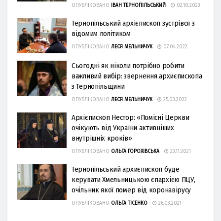
ОПУБЛІКОВАНО
ІВАН ТЕРНОПІЛЬСЬКИЙ
02.10.2023
Тернопільський архієпископ зустрівся з
відомим політиком
ОПУБЛІКОВАНО
ЛЕСЯ МЕЛЬНИЧУК
07.04.2022
Сьогодні як ніколи потрібно робити
важливий вибір: звернення архиєпископа
з Тернопільщини
ОПУБЛІКОВАНО
ЛЕСЯ МЕЛЬНИЧУК
25.03.2022
Архієпископ Нестор: «Помісні Церкви
очікують від України активніших
внутрішніх кроків»
ОПУБЛІКОВАНО
ОЛЬГА ГОРОХІВСЬКА
23.11.2021
Тернопільський архиєпископ буде
керувати Хмельницькою єпархією ПЦУ,
очільник якої помер від коронавірусу
ОПУБЛІКОВАНО
ОЛЬГА ТІСЕНКО
26.03.2021