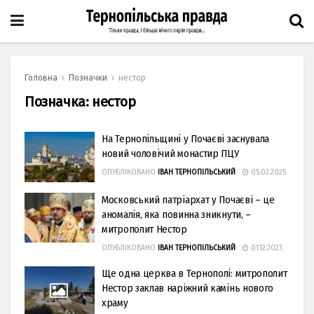
Головна
Позначки
нестор
Позначка:
нестор
На Тернопільщині у Почаєві заснувала
новий чоловічий монастир ПЦУ
ОПУБЛІКОВАНО
ІВАН ТЕРНОПІЛЬСЬКИЙ
05.02.2025
Московський патріархат у Почаєві – це
аномалія, яка повинна зникнути, –
митрополит Нестор
ОПУБЛІКОВАНО
ІВАН ТЕРНОПІЛЬСЬКИЙ
01.12.2023
Ще одна церква в Тернополі: митрополит
Нестор заклав наріжний камінь нового
храму