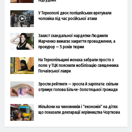
підсудних
У Тернополі двоє поліцейських врятували
чоловіка під час російської атаки
Захист скандальної нардепки Людмили
Марченко вимагає закриття провадження, а
прокурор — 5 років тюрми
На Тернопільщині монаха забрали просто з
поля: у ТЦК пояснили мобілізацію священника
Почаївської лаври
Зросли рейтинги — зросла й зарплата: скільки
отримує голова Більче-Золотецької громади
Мільйони на чиновників і “економія” на дітях:
що показали декларації керівництва Чорткова