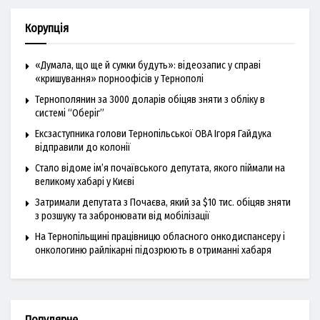
Корупція
«Думала, що ще й сумки будуть»: відеозапис у справі
«кришування» порноофісів у Тернополі
Тернополянин за 3000 доларів обіцяв зняти з обліку в
системі “Оберіг”
Ексзаступника голови Тернопільської ОВА Ігоря Гайдука
відправили до колонії
Стало відоме ім’я почаївського депутата, якого піймали на
великому хабарі у Києві
Затримали депутата з Почаєва, який за $10 тис. обіцяв зняти
з розшуку та забронювати від мобілізації
На Тернопільщині працівницю обласного онкодиспансеру і
онкологиню райлікарні підозрюють в отриманні хабаря
Популярне