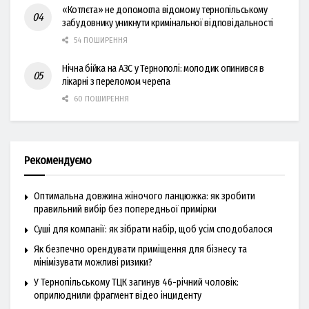
«Котлєта» не допомогла відомому тернопільському
забудовнику уникнути кримінальної відповідальності
54 ПОШИРЕННЯ
Нічна бійка на АЗС у Тернополі: молодик опинився в
лікарні з переломом черепа
60 ПОШИРЕННЯ
Рекомендуємо
Оптимальна довжина жіночого ланцюжка: як зробити
правильний вибір без попередньої примірки
Суші для компанії: як зібрати набір, щоб усім сподобалося
Як безпечно орендувати приміщення для бізнесу та
мінімізувати можливі ризики?
У Тернопільському ТЦК загинув 46-річний чоловік:
оприлюднили фрагмент відео інциденту