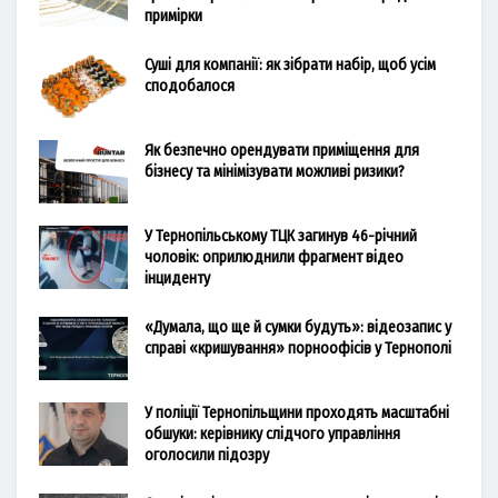
примірки
Суші для компанії: як зібрати набір, щоб усім
сподобалося
Як безпечно орендувати приміщення для
бізнесу та мінімізувати можливі ризики?
У Тернопільському ТЦК загинув 46-річний
чоловік: оприлюднили фрагмент відео
інциденту
«Думала, що ще й сумки будуть»: відеозапис у
справі «кришування» порноофісів у Тернополі
У поліції Тернопільщини проходять масштабні
обшуки: керівнику слідчого управління
оголосили підозру