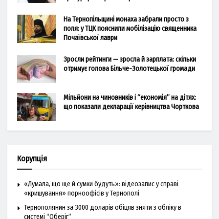
На Тернопільщині монаха забрали просто з
поля: у ТЦК пояснили мобілізацію священника
Почаївської лаври
Зросли рейтинги — зросла й зарплата: скільки
отримує голова Більче-Золотецької громади
Мільйони на чиновників і “економія” на дітях:
що показали декларації керівництва Чорткова
Корупція
«Думала, що ще й сумки будуть»: відеозапис у справі
«кришування» порноофісів у Тернополі
Тернополянин за 3000 доларів обіцяв зняти з обліку в
системі “Оберіг”