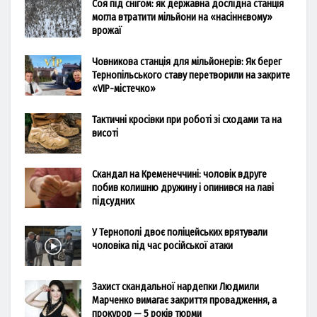
Соя під снігом: як державна дослідна станція
могла втратити мільйони на «насіннєвому»
врожаї
Човникова станція для мільйонерів: Як берег
Тернопільського ставу перетворили на закрите
«VIP-містечко»
Тактичні кросівки при роботі зі сходами та на
висоті
Скандал на Кременеччині: чоловік вдруге
побив колишню дружину і опинився на лаві
підсудних
У Тернополі двоє поліцейських врятували
чоловіка під час російської атаки
Захист скандальної нардепки Людмили
Марченко вимагає закриття провадження, а
прокурор — 5 років тюрми