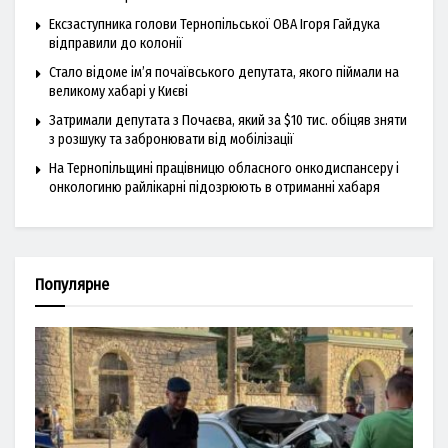
Ексзаступника голови Тернопільської ОВА Ігоря Гайдука
відправили до колонії
Стало відоме ім’я почаївського депутата, якого піймали на
великому хабарі у Києві
Затримали депутата з Почаєва, який за $10 тис. обіцяв зняти
з розшуку та забронювати від мобілізації
На Тернопільщині працівницю обласного онкодиспансеру і
онкологиню райлікарні підозрюють в отриманні хабаря
Популярне