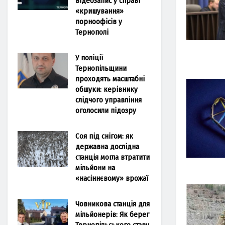
відеозапис у справі
«кришування»
порноофісів у
Тернополі
У поліції
Тернопільщини
проходять масштабні
обшуки: керівнику
слідчого управління
оголосили підозру
Соя під снігом: як
державна дослідна
станція могла втратити
мільйони на
«насіннєвому» врожаї
Човникова станція для
мільйонерів: Як берег
Тернопільського ставу