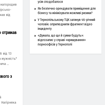
усім сподобалося
 нагородив
Як безпечно орендувати приміщення для
ірсько-
бізнесу та мінімізувати можливі ризики?
мав від
У Тернопільському ТЦК загинув 46-річний
чоловік: оприлюднили фрагмент відео
інциденту
о отримав
«Думала, що ще й сумки будуть»:
відеозапис у справі «кришування»
порноофісів у Тернополі
 від 13
а мужність"
ча ...
ового з
й
 Нагірняка