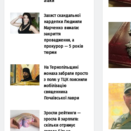
атаки
Захист скандальної
нардепки Людмили
Марченко вимагає
закриття
провадження, а
прокурор — 5 років
тюрми
На Тернопільщині
монаха забрали просто
з поля: у ТЦК пояснили
мобілізацію
священника
Почаївської лаври
Зросли рейтинги —
зросла й зарплата:
скільки отримує