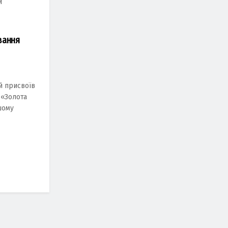
и
вання
й присвоїв
 «Золота
шому