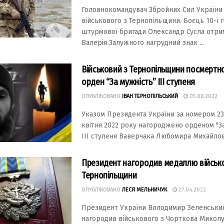
Головнокомандувач Збройних Сил України
військового з Тернопільщини. Боєць 10-ї г
штурмової бригади Олександр Сусла отри
Валерія Залужного нагрудний знак ...
Військовий з Тернопільщини посмертн
орден “За мужність” ІІІ ступеня
ОПУБЛІКОВАНО
ІВАН ТЕРНОПІЛЬСЬКИЙ
05.08.2022
Указом Президента України за номером 236
квітня 2022 року нагороджено орденом "З
ІІІ ступеня Ваверчака Любомира Михайлови
Президент нагородив медаллю військ
Тернопільщини
ОПУБЛІКОВАНО
ЛЕСЯ МЕЛЬНИЧУК
27.04.2022
Президент України Володимир Зеленськи
нагородив військового з Чорткова Миколу