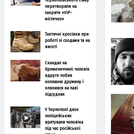
перетворили на
закрите «VIP-
містечко»
Тактичні кросівки при
роботі зі сходами та на
висоті
Скандал на
Кременеччині: чоловік
вдруге побив
колишню дружину і
опинився на лаві
підсудних
У Тернополі двоє
поліцейських
врятували чоловіка
під час російської