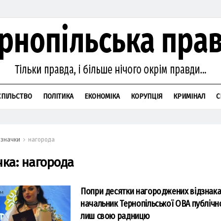
СПІЛЬСТВО
ПОЛІТИКА
ЕКОНОМІКА
КОРУПЦІЯ
КРИМІНАЛ
С
значки
нагорода
чка:
нагорода
Попри десятки нагороджених відзнака
начальник Тернопільської ОВА публічн
лиш свою радницю