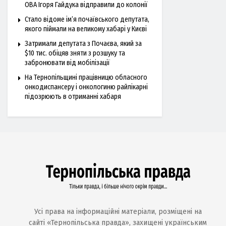
ОВА Ігоря Гайдука відправили до колонії
Стало відоме ім’я почаївського депутата,
якого піймали на великому хабарі у Києві
Затримали депутата з Почаєва, який за
$10 тис. обіцяв зняти з розшуку та
забронювати від мобілізації
На Тернопільщині працівницю обласного
онкодиспансеру і онкологиню райлікарні
підозрюють в отриманні хабаря
Усі права на інформаційні матеріали, розміщені на
сайті «Тернопільська правда», захищені українським