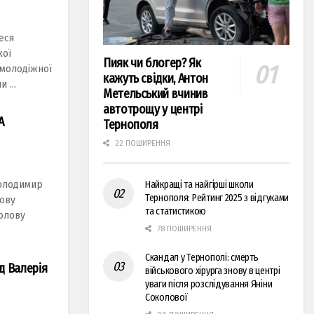
еся
кої
Пияк чи блогер? Як
 молодіжної
кажуть свідки, Антон
 ...
Метельський вчинив
автотрощу у центрі
А
Тернополя
22 ПОШИРЕННЯ
Володимир
Найкращі та найгірші школи
Тернополя: Рейтинг 2025 з відгуками
кову
та статистикою
голову
78 ПОШИРЕННЯ
Скандал у Тернополі: смерть
д Валерія
військового хірурга знову в центрі
уваги після розслідування Яніни
Соколової