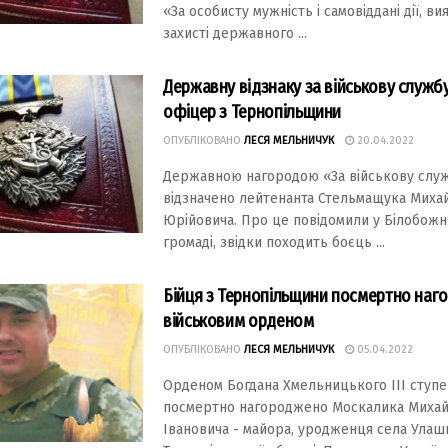
«За особисту мужність і самовіддані дії, ви
захисті державного ...
Державну відзнаку за військову служб
офіцер з Тернопільщини
ОПУБЛІКОВАНО
ЛЕСЯ МЕЛЬНИЧУК
20.04.2022
Державною нагородою «За військову служ
відзначено лейтенанта Стельмащука Миха
Юрійовича. Про це повідомили у Білобожн
громаді, звідки походить боєць ...
Бійця з Тернопільщини посмертно на
військовим орденом
ОПУБЛІКОВАНО
ЛЕСЯ МЕЛЬНИЧУК
05.04.2022
Орденом Богдана Хмельницького ІІІ ступе
посмертно нагороджено Москалика Миха
Івановича - майора, уродженця села Улашк