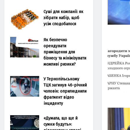
Суші для компанії: як
зібрати набір, щоб
усім сподобалося
Як безпечно
орендувати
приміщення для
бізнесу та мінімізувати
можливі ризики?
У Тернопільському
ТЦК загинув 46-річний
чоловік: оприлюднили
фрагмент відео
інциденту
«Думала, що ще й
сумки будуть»: