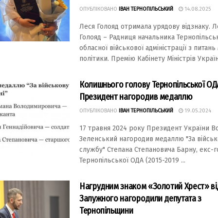
ОПУБЛІКОВАНО
ІВАН ТЕРНОПІЛЬСЬКИЙ
14.08.2025
Леся Голояд отримала урядову відзнаку. Л
Голояд – Радниця начальника Тернопільсь
обласної військової адміністрації з питань
політики. Премію Кабінету Міністрів України
Колишнього голову Тернопільської ОД
Президент нагородив медаллю
ОПУБЛІКОВАНО
ІВАН ТЕРНОПІЛЬСЬКИЙ
19.05.2024
17 травня 2024 року Президент України 
Зеленський нагородив медаллю "За війсь
службу" Степана Степановича Барну, екс-
Тернопільської ОДА (2015-2019 ...
Нагрудним знаком «Золотий Хрест» ві
Залужного нагородили депутата з
Тернопільщини