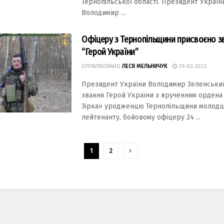
Тернопільської області. Президент Україн
Володимир ...
Офіцеру з Тернопільщини присвоєно з
“Герой України”
ОПУБЛІКОВАНО
ЛЕСЯ МЕЛЬНИЧУК
29.03.2022
Президент України Володимир Зеленськи
звання Герой України з врученням ордена
Зірка» уродженцю Тернопільщини молод
лейтенанту, бойовому офіцеру 24 ...
1
2