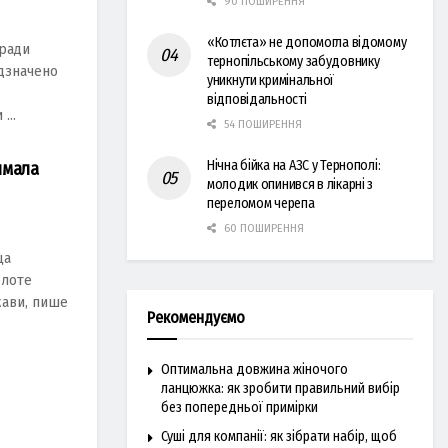
90 ПОШИРЕННЯ
«Котлєта» не допомогла відомому
 ради
тернопільському забудовнику
ідзначено
уникнути кримінальної
відповідальності
...
54 ПОШИРЕННЯ
Нічна бійка на АЗС у Тернополі:
имала
молодик опинився в лікарні з
переломом черепа
60 ПОШИРЕННЯ
цa
олоте
жaви, пише
Рекомендуємо
Оптимальна довжина жіночого
ланцюжка: як зробити правильний вибір
без попередньої примірки
Суші для компанії: як зібрати набір, щоб