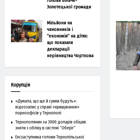
голова Більче-
Золотецької громади
Мільйони на
чиновників і
“економія” на дітях:
що показали
декларації
керівництва Чорткова
Корупція
«Думала, що ще й сумки будуть»:
відеозапис у справі «кришування»
порноофісів у Тернополі
Тернополянин за 3000 доларів обіцяв
зняти з обліку в системі “Оберіг”
Ексзаступника голови Тернопільської