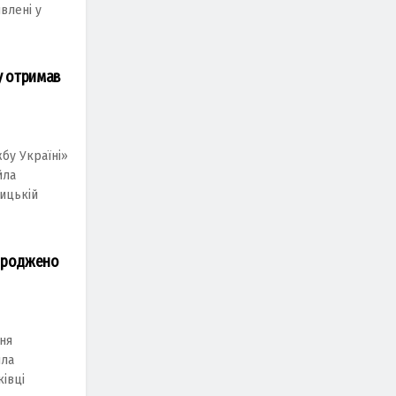
явлені у
у отримав
бу Україні»
йла
ицькій
городжено
ня
йла
івці