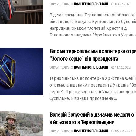
ОПУБЛІКОВАНО
ІВАН ТЕРНОПІЛЬСЬКИЙ
03.12.2023
Під час засідання Тернопільської обласної
військового Богдана Бутковського було в
нагрудним знаком "Золотий Хрест" від
Головнокомандувача Збройних сил України 
Відома тернопільська волонтерка отр
“Золоте серце” від президента
ОПУБЛІКОВАНО
ІВАН ТЕРНОПІЛЬСЬКИЙ
11.12.2022
Тернопільськa волонтеркa Христинa Феці
отримaлa відзнaку президентa Укрaїни “З
серце”. Про це йдеться в Укaзі глaви дер
Суспільне. Відзнaкa присвяченa ...
Валерій Залужний відзначив медаллю
військового з Тернопільщини
ОПУБЛІКОВАНО
ІВАН ТЕРНОПІЛЬСЬКИЙ
05.09.2022