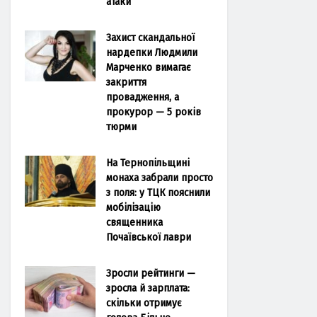
атаки
Захист скандальної
нардепки Людмили
Марченко вимагає
закриття
провадження, а
прокурор — 5 років
тюрми
На Тернопільщині
монаха забрали просто
з поля: у ТЦК пояснили
мобілізацію
священника
Почаївської лаври
Зросли рейтинги —
зросла й зарплата:
скільки отримує