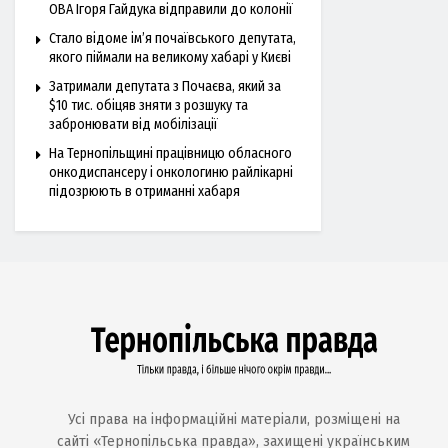
ОВА Ігоря Гайдука відправили до колонії
Стало відоме ім’я почаївського депутата,
якого піймали на великому хабарі у Києві
Затримали депутата з Почаєва, який за
$10 тис. обіцяв зняти з розшуку та
забронювати від мобілізації
На Тернопільщині працівницю обласного
онкодиспансеру і онкологиню райлікарні
підозрюють в отриманні хабаря
Усі права на інформаційні матеріали, розміщені на
сайті «Тернопільська правда», захищені українським