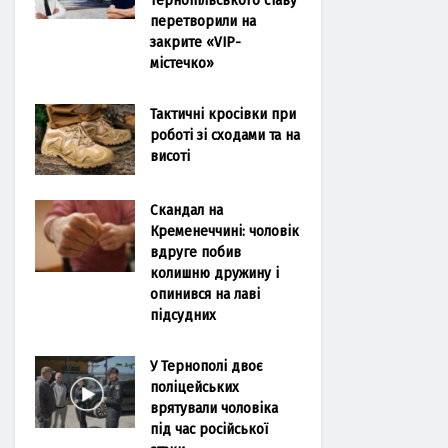
перетворили на
закрите «VIP-
містечко»
Тактичні кросівки при
роботі зі сходами та на
висоті
Скандал на
Кременеччині: чоловік
вдруге побив
колишню дружину і
опинився на лаві
підсудних
У Тернополі двоє
поліцейських
врятували чоловіка
під час російської