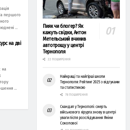
рація
та першого
ьного
Пияк чи блогер? Як
днені ...
кажуть свідки, Антон
Метельський вчинив
урс на дві
автотрощу у центрі
Тернополя
22 ПОШИРЕННЯ
 на
х
Найкращі та найгірші школи
ктору
Тернополя: Рейтинг 2025 з відгуками
та статистикою
шення ...
78 ПОШИРЕННЯ
Скандал у Тернополі: смерть
військового хірурга знову в центрі
уваги після розслідування Яніни
Соколової