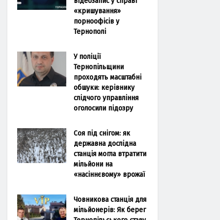
відеозапис у справі
«кришування»
порноофісів у
Тернополі
У поліції
Тернопільщини
проходять масштабні
обшуки: керівнику
слідчого управління
оголосили підозру
Соя під снігом: як
державна дослідна
станція могла втратити
мільйони на
«насіннєвому» врожаї
Човникова станція для
мільйонерів: Як берег
Тернопільського ставу