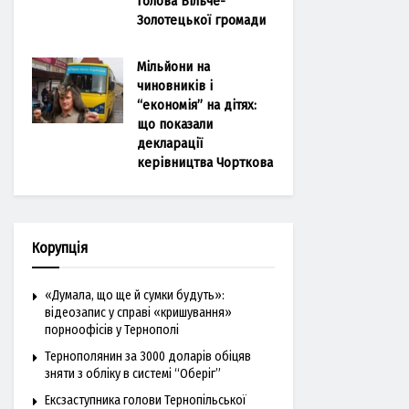
голова Більче-
Золотецької громади
Мільйони на
чиновників і
“економія” на дітях:
що показали
декларації
керівництва Чорткова
Корупція
«Думала, що ще й сумки будуть»:
відеозапис у справі «кришування»
порноофісів у Тернополі
Тернополянин за 3000 доларів обіцяв
зняти з обліку в системі “Оберіг”
Ексзаступника голови Тернопільської