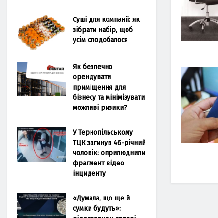
Суші для компанії: як
зібрати набір, щоб
усім сподобалося
Як безпечно
орендувати
приміщення для
бізнесу та мінімізувати
можливі ризики?
У Тернопільському
ТЦК загинув 46-річний
чоловік: оприлюднили
фрагмент відео
інциденту
«Думала, що ще й
сумки будуть»: