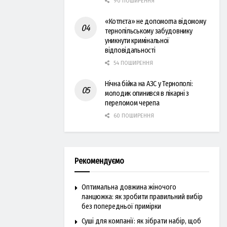
90 ПОШИРЕННЯ
«Котлєта» не допомогла відомому
тернопільському забудовнику
уникнути кримінальної
відповідальності
54 ПОШИРЕННЯ
Нічна бійка на АЗС у Тернополі:
молодик опинився в лікарні з
переломом черепа
60 ПОШИРЕННЯ
Рекомендуємо
Оптимальна довжина жіночого
ланцюжка: як зробити правильний вибір
без попередньої примірки
Суші для компанії: як зібрати набір, щоб