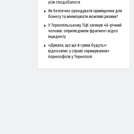
усім сподобалося
Як безпечно орендувати приміщення для
бізнесу та мінімізувати можливі ризики?
У Тернопільському ТЦК загинув 46-річний
чоловік: оприлюднили фрагмент відео
інциденту
«Думала, що ще й сумки будуть»:
відеозапис у справі «кришування»
порноофісів у Тернополі