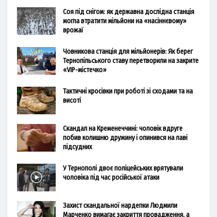
Соя під снігом: як державна дослідна станція
могла втратити мільйони на «насіннєвому»
врожаї
Човникова станція для мільйонерів: Як берег
Тернопільського ставу перетворили на закрите
«VIP-містечко»
Тактичні кросівки при роботі зі сходами та на
висоті
Скандал на Кременеччині: чоловік вдруге
побив колишню дружину і опинився на лаві
підсудних
У Тернополі двоє поліцейських врятували
чоловіка під час російської атаки
Захист скандальної нардепки Людмили
Марченко вимагає закриття провадження, а