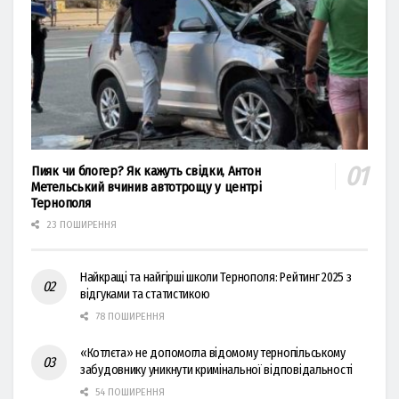
Пияк чи блогер? Як кажуть свідки, Антон
Метельський вчинив автотрощу у центрі
Тернополя
23 ПОШИРЕННЯ
Найкращі та найгірші школи Тернополя: Рейтинг 2025 з
відгуками та статистикою
78 ПОШИРЕННЯ
«Котлєта» не допомогла відомому тернопільському
забудовнику уникнути кримінальної відповідальності
54 ПОШИРЕННЯ