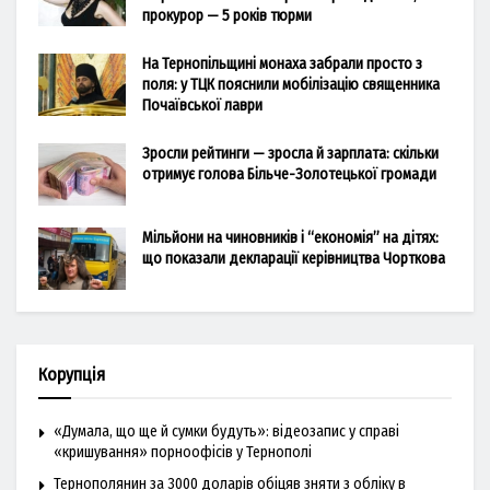
прокурор — 5 років тюрми
На Тернопільщині монаха забрали просто з
поля: у ТЦК пояснили мобілізацію священника
Почаївської лаври
Зросли рейтинги — зросла й зарплата: скільки
отримує голова Більче-Золотецької громади
Мільйони на чиновників і “економія” на дітях:
що показали декларації керівництва Чорткова
Корупція
«Думала, що ще й сумки будуть»: відеозапис у справі
«кришування» порноофісів у Тернополі
Тернополянин за 3000 доларів обіцяв зняти з обліку в