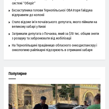
системі “Оберіг”
Ексзаступника голови Тернопільської ОВА Ігоря Гайдука
відправили до колонії
Стало відоме ім’я почаївського депутата, якого піймали на
великому хабарі у Києві
Затримали депутата з Почаєва, який за $10 тис. обіцяв зняти
з розшуку та забронювати від мобілізації
На Тернопільщині працівницю обласного онкодиспансеру і
онкологиню райлікарні підозрюють в отриманні хабаря
Популярне