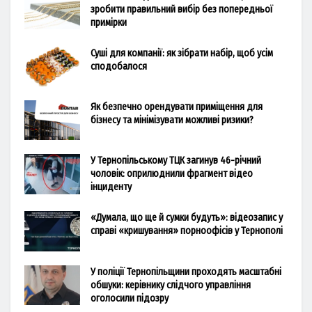
зробити правильний вибір без попередньої
примірки
Суші для компанії: як зібрати набір, щоб усім
сподобалося
Як безпечно орендувати приміщення для
бізнесу та мінімізувати можливі ризики?
У Тернопільському ТЦК загинув 46-річний
чоловік: оприлюднили фрагмент відео
інциденту
«Думала, що ще й сумки будуть»: відеозапис у
справі «кришування» порноофісів у Тернополі
У поліції Тернопільщини проходять масштабні
обшуки: керівнику слідчого управління
оголосили підозру