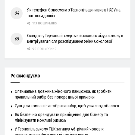
Як телефон бізнесмена з Тернопільщини вивів НАБУ на
топ-посадовців
113 ПОШИРЕННЯ
Скандал у Тернополі: смерть військового хірурга знову в
центрі уваги після розслідування Яніни Соколової
90 ПОШИРЕННЯ
Рекомендуємо
Оптимальна довжина жіночого ланцюжка: як зробити
правильний вибір без попередньої примірки
Суші для компанії: як зібрати набір, щоб усім сподобалося
Як безпечно орендувати приміщення для бізнесу та
мінімізувати можливі ризики?
У Тернопільському ТЦК загинув 46-річний чоловік:
оприлюднили фрагмент відео інциденту