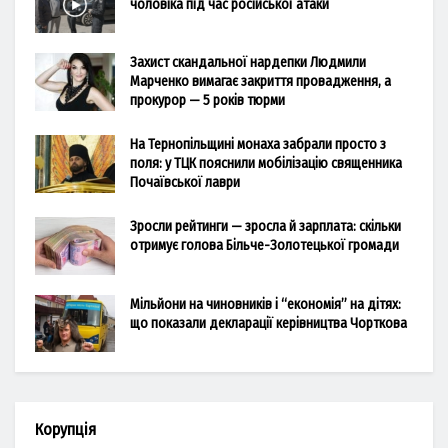
чоловіка під час російської атаки
Захист скандальної нардепки Людмили
Марченко вимагає закриття провадження, а
прокурор — 5 років тюрми
На Тернопільщині монаха забрали просто з
поля: у ТЦК пояснили мобілізацію священника
Почаївської лаври
Зросли рейтинги — зросла й зарплата: скільки
отримує голова Більче-Золотецької громади
Мільйони на чиновників і “економія” на дітях:
що показали декларації керівництва Чорткова
Корупція