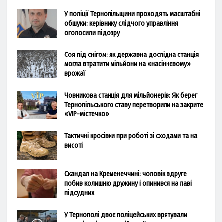
У поліції Тернопільщини проходять масштабні
обшуки: керівнику слідчого управління
оголосили підозру
Соя під снігом: як державна дослідна станція
могла втратити мільйони на «насіннєвому»
врожаї
Човникова станція для мільйонерів: Як берег
Тернопільського ставу перетворили на закрите
«VIP-містечко»
Тактичні кросівки при роботі зі сходами та на
висоті
Скандал на Кременеччині: чоловік вдруге
побив колишню дружину і опинився на лаві
підсудних
У Тернополі двоє поліцейських врятували