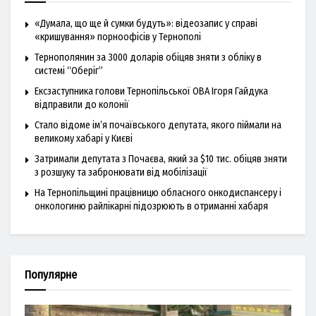
«Думала, що ще й сумки будуть»: відеозапис у справі
«кришування» порноофісів у Тернополі
Тернополянин за 3000 доларів обіцяв зняти з обліку в
системі “Оберіг”
Ексзаступника голови Тернопільської ОВА Ігоря Гайдука
відправили до колонії
Стало відоме ім’я почаївського депутата, якого піймали на
великому хабарі у Києві
Затримали депутата з Почаєва, який за $10 тис. обіцяв зняти
з розшуку та забронювати від мобілізації
На Тернопільщині працівницю обласного онкодиспансеру і
онкологиню райлікарні підозрюють в отриманні хабаря
Популярне