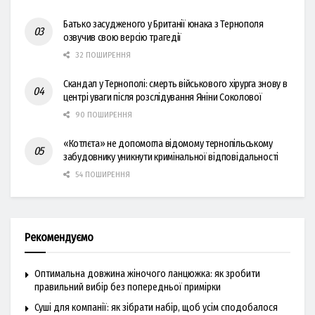
Батько засудженого у Британії юнака з Тернополя
озвучив свою версію трагедії
32 ПОШИРЕННЯ
Скандал у Тернополі: смерть військового хірурга знову в
центрі уваги після розслідування Яніни Соколової
90 ПОШИРЕННЯ
«Котлєта» не допомогла відомому тернопільському
забудовнику уникнути кримінальної відповідальності
54 ПОШИРЕННЯ
Рекомендуємо
Оптимальна довжина жіночого ланцюжка: як зробити
правильний вибір без попередньої примірки
Суші для компанії: як зібрати набір, щоб усім сподобалося