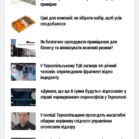
примірки
Суші для компанії: як зібрати набір, щоб усім
сподобалося
Як безпечно орендувати приміщення для
бізнесу та мінімізувати можливі ризики?
У Тернопільському ТЦК загинув 46-річний
чоловік: оприлюднили фрагмент відео
інциденту
«Думала, що ще й сумки будуть»: відеозапис у
справі «кришування» порноофісів у Тернополі
У поліції Тернопільщини проходять масштабні
обшуки: керівнику слідчого управління
оголосили підозру