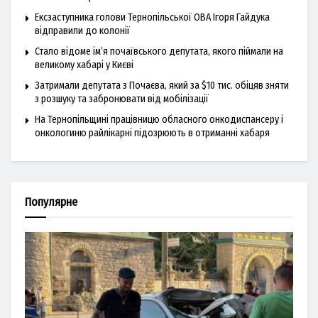
Ексзаступника голови Тернопільської ОВА Ігоря Гайдука
відправили до колонії
Стало відоме ім’я почаївського депутата, якого піймали на
великому хабарі у Києві
Затримали депутата з Почаєва, який за $10 тис. обіцяв зняти
з розшуку та забронювати від мобілізації
На Тернопільщині працівницю обласного онкодиспансеру і
онкологиню райлікарні підозрюють в отриманні хабаря
Популярне