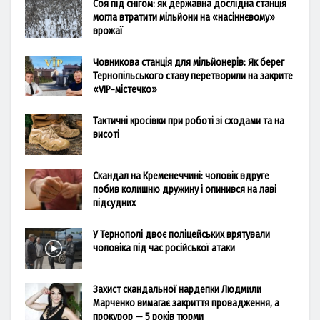
Соя під снігом: як державна дослідна станція
могла втратити мільйони на «насіннєвому»
врожаї
Човникова станція для мільйонерів: Як берег
Тернопільського ставу перетворили на закрите
«VIP-містечко»
Тактичні кросівки при роботі зі сходами та на
висоті
Скандал на Кременеччині: чоловік вдруге
побив колишню дружину і опинився на лаві
підсудних
У Тернополі двоє поліцейських врятували
чоловіка під час російської атаки
Захист скандальної нардепки Людмили
Марченко вимагає закриття провадження, а
прокурор — 5 років тюрми