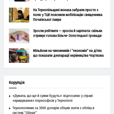
На Тернопільщині монаха забрали просто з
поля: у ТЦК пояснили мобілізацію священника
Почаївської лаври
Зросли рейтинги — зросла й зарплата: скільки
отримує голова Більче-Золотецької громади
Мільйони на чиновників і “економія” на дітях:
що показали декларації керівництва Чорткова
Корупція
«Думала, що ще й сумки будуть»: відеозапис у справі
«кришування» порноофісів у Тернополі
Тернополянин за 3000 доларів обіцяв зняти з обліку в
системі “Оберіг”