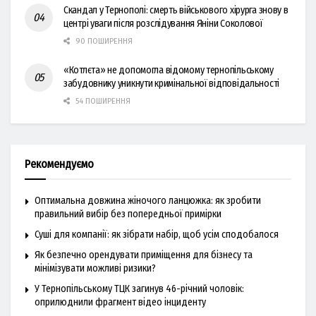
Скандал у Тернополі: смерть військового хірурга знову в
центрі уваги після розслідування Яніни Соколової
90 ПОШИРЕННЯ
«Котлєта» не допомогла відомому тернопільському
забудовнику уникнути кримінальної відповідальності
54 ПОШИРЕННЯ
Рекомендуємо
Оптимальна довжина жіночого ланцюжка: як зробити
правильний вибір без попередньої примірки
Суші для компанії: як зібрати набір, щоб усім сподобалося
Як безпечно орендувати приміщення для бізнесу та
мінімізувати можливі ризики?
У Тернопільському ТЦК загинув 46-річний чоловік:
оприлюднили фрагмент відео інциденту