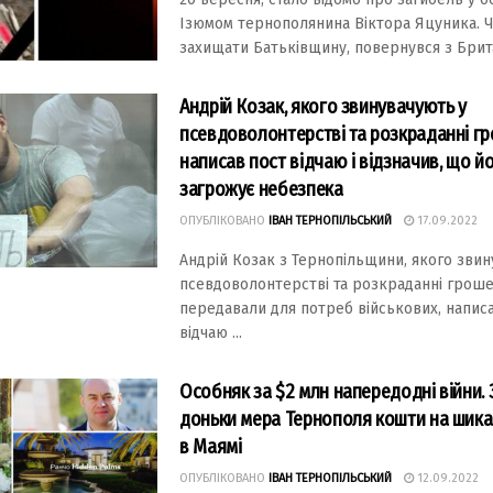
Iзюмом тернополянина Вiктора Яцуника. Ч
захищати Батькiвщину, повернувся з Британi
Андрій Козак, якого звинувачують у
псевдоволонтерстві та розкраданні гр
написав пост відчаю і відзначив, що 
загрожує небезпека
ОПУБЛІКОВАНО
ІВАН ТЕРНОПІЛЬСЬКИЙ
17.09.2022
Андрiй Козак з Тернопiльщини, якого звин
псевдоволонтерствi та розкраданнi гроше
передавали для потреб вiйськових, напис
вiдчаю ...
Особняк за $2 млн напередодні війни. 
доньки мера Тернополя кошти на шика
в Маямі
ОПУБЛІКОВАНО
ІВАН ТЕРНОПІЛЬСЬКИЙ
12.09.2022