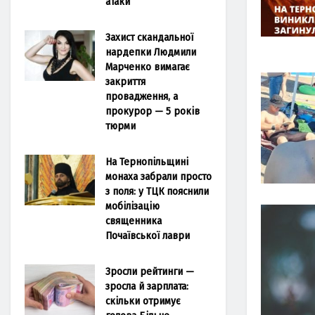
атаки
Захист скандальної
нардепки Людмили
Марченко вимагає
закриття
провадження, а
прокурор — 5 років
тюрми
На Тернопільщині
монаха забрали просто
з поля: у ТЦК пояснили
мобілізацію
священника
Почаївської лаври
Зросли рейтинги —
зросла й зарплата:
скільки отримує