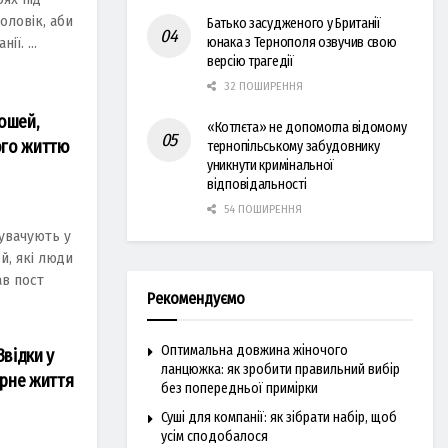
оловiк, аби
Батько засудженого у Британії
юнака з Тернополя озвучив свою
ї. ...
версію трагедії
32 ПОШИРЕННЯ
ошей,
«Котлєта» не допомогла відомому
його життю
тернопільському забудовнику
уникнути кримінальної
відповідальності
54 ПОШИРЕННЯ
увачують у
й, якi люди
ав пост
Рекомендуємо
Оптимальна довжина жіночого
Звідки у
ланцюжка: як зробити правильний вибір
рне життя
без попередньої примірки
Суші для компанії: як зібрати набір, щоб
усім сподобалося