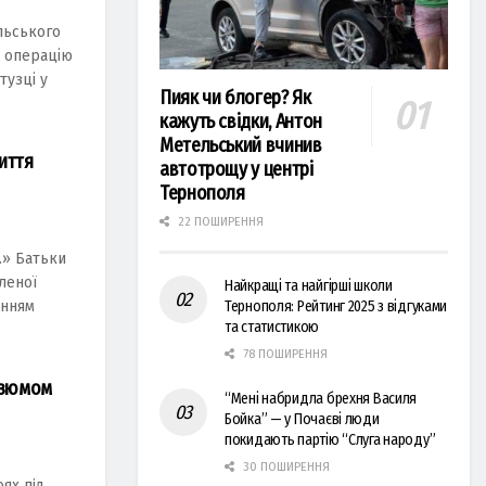
ільського
 операцію
тузці у
Пияк чи блогер? Як
кажуть свідки, Антон
Метельський вчинив
иття
автотрощу у центрі
Тернополя
22 ПОШИРЕННЯ
…» Батьки
бленої
Найкращі та найгірші школи
інням
Тернополя: Рейтинг 2025 з відгуками
та статистикою
78 ПОШИРЕННЯ
 Ізюмом
“Мені набридла брехня Василя
Бойка” — у Почаєві люди
покидають партію “Слуга народу”
30 ПОШИРЕННЯ
оях пiд