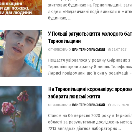
житлових будинках на Тернопільщині, заг
людей. «Надзвичайні події виникли в житл
будинках, ...
У Польщі рятують життя молодого бат
Тернопільщини
ОПУБЛІКОВАНО
ІВАН ТЕРНОПІЛЬСЬКИЙ
28.07.2021
Нещастя увірвалося у родину Смірнових з
Тернопільщини зранку 8 липня. Телефоном
Ларисі повідомили, що її син у реанімації – .
На Тернопільщині коронавірус продов
забирати людські життя
ОПУБЛІКОВАНО
ІВАН ТЕРНОПІЛЬСЬКИЙ
06.09.2020
Станом на 06 вересня 2020 року в Тернопіл
області за результатами досліджень мето
7213 випадках діагноз лабораторно ...