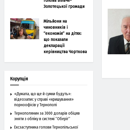
голова Більче-
Золотецької громади
Мільйони на
чиновників і
“економія” на дітях:
що показали
декларації
керівництва Чорткова
Корупція
«Думала, що ще й сумки будуть»:
відеозапис у справі «кришування»
порноофісів у Тернополі
Тернополянин за 3000 доларів обіцяв
зняти з обліку в системі “Оберіг”
Ексзаступника голови Тернопільської