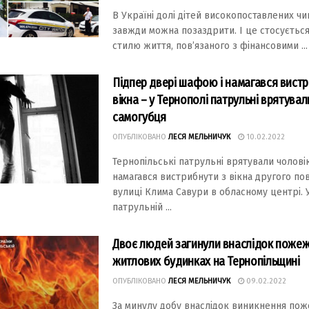
В Україні долі дітей високопоставлених чи
завжди можна позаздрити. І це стосується
стилю життя, пов’язаного з фінансовими ...
Підпер двері шафою і намагався вистр
вікна – у Тернополі патрульні врятувал
самогубця
ОПУБЛІКОВАНО
ЛЕСЯ МЕЛЬНИЧУК
10.02.2022
Тернопільські патрульні врятували чоловік
намагався вистрибнути з вікна другого по
вулиці Клима Савури в обласному центрі. 
патрульній ...
Двоє людей загинули внаслідок пожеж
житлових будинках на Тернопільщині
ОПУБЛІКОВАНО
ЛЕСЯ МЕЛЬНИЧУК
09.02.2022
За минулу добу внаслідок виникнення пож