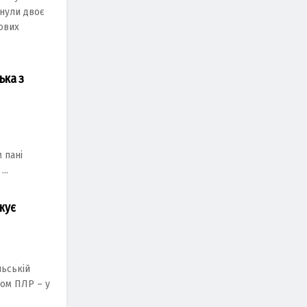
инули двоє
ових
ька з
 пані
..
жує
ьській
дом ПЛР – у