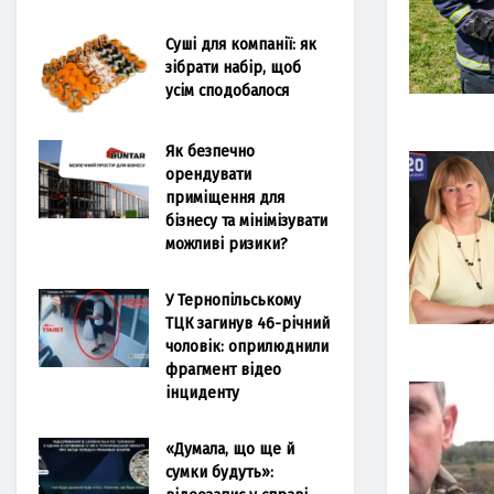
Суші для компанії: як
зібрати набір, щоб
усім сподобалося
Як безпечно
орендувати
приміщення для
бізнесу та мінімізувати
можливі ризики?
У Тернопільському
ТЦК загинув 46-річний
чоловік: оприлюднили
фрагмент відео
інциденту
«Думала, що ще й
сумки будуть»: