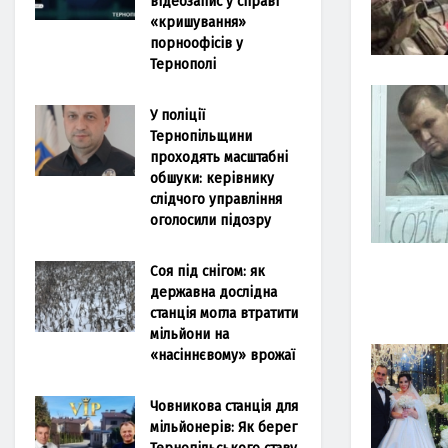
відеозапис у справі
«кришування»
порноофісів у
Тернополі
У поліції
Тернопільщини
проходять масштабні
обшуки: керівнику
слідчого управління
оголосили підозру
Соя під снігом: як
державна дослідна
станція могла втратити
мільйони на
«насіннєвому» врожаї
Човникова станція для
мільйонерів: Як берег
Тернопільського ставу