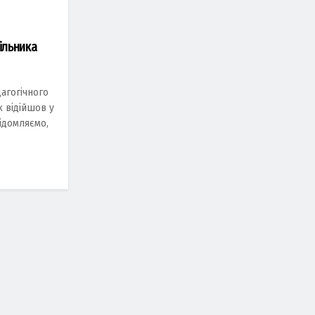
ільника
агогічного
к відійшов у
відомляємо,