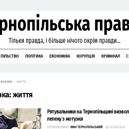
СПІЛЬСТВО
ПОЛІТИКА
ЕКОНОМІКА
КОРУПЦІЯ
КРИМІНАЛ
С
значки
життя
чка:
життя
Рятувальники на Тернопільщині визво
лелеку з мотузки
ОПУБЛІКОВАНО
ІВАН ТЕРНОПІЛЬСЬКИЙ
20.08.2025