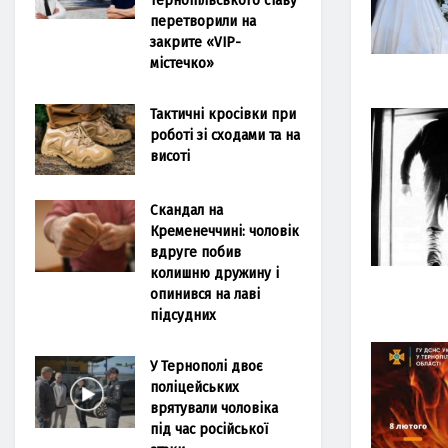
перетворили на
закрите «VIP-
містечко»
Тактичні кросівки при
роботі зі сходами та на
висоті
Скандал на
Кременеччині: чоловік
вдруге побив
колишню дружину і
опинився на лаві
підсудних
У Тернополі двоє
поліцейських
врятували чоловіка
під час російської