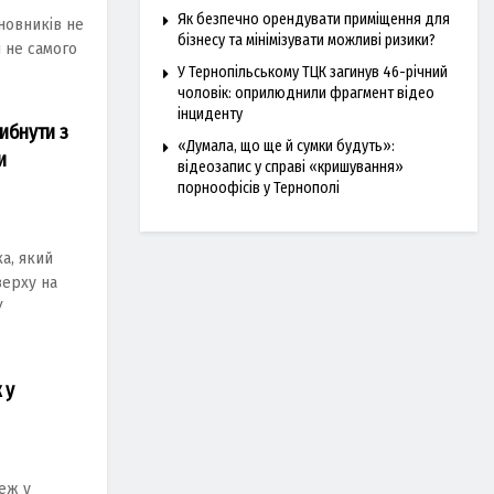
Як безпечно орендувати приміщення для
новників не
бізнесу та мінімізувати можливі ризики?
 не самого
У Тернопільському ТЦК загинув 46-річний
чоловік: оприлюднили фрагмент відео
інциденту
ибнути з
«Думала, що ще й сумки будуть»:
и
відеозапис у справі «кришування»
порноофісів у Тернополі
а, який
верху на
У
 у
еж у