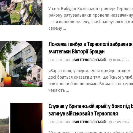
У селі Вибудів Козівської громади Терноп
району рятувальники провели незвичайну
— визволили лелеку, який заплутався в мо
своєму ...
Пожежа і вибух в Тернополі забрали ж
вчительки Вікторії Брацун
ОПУБЛІКОВАНО
ІВАН ТЕРНОПІЛЬСЬКИЙ
10.06.2025
«Зараз шок, усвідомлення прийде згодом
досі бояться сказати дітям, що їхньої улю
вчительки більше немає. Бо малі з нетерп
чекають ...
Служив у Британській армії: у боях під
загинув військовий з Тернополя
ОПУБЛІКОВАНО
ІВАН ТЕРНОПІЛЬСЬКИЙ
22.09.2022
20 вересня, стало вiдомо про загибель у б