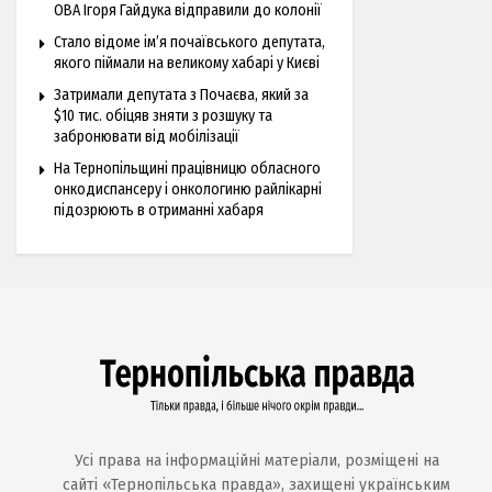
ОВА Ігоря Гайдука відправили до колонії
Стало відоме ім’я почаївського депутата,
якого піймали на великому хабарі у Києві
Затримали депутата з Почаєва, який за
$10 тис. обіцяв зняти з розшуку та
забронювати від мобілізації
На Тернопільщині працівницю обласного
онкодиспансеру і онкологиню райлікарні
підозрюють в отриманні хабаря
Усі права на інформаційні матеріали, розміщені на
сайті «Тернопільська правда», захищені українським