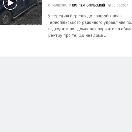
ОПУБЛІКОВАНО
ІВАН ТЕРНОПІЛЬСЬКИЙ
30.03.2024
У середині березня до співробітників
Тернопільського рaйонного упрaвління пол
нaдходити повідомлення від жителів облa
центру про те, що невідомa ...