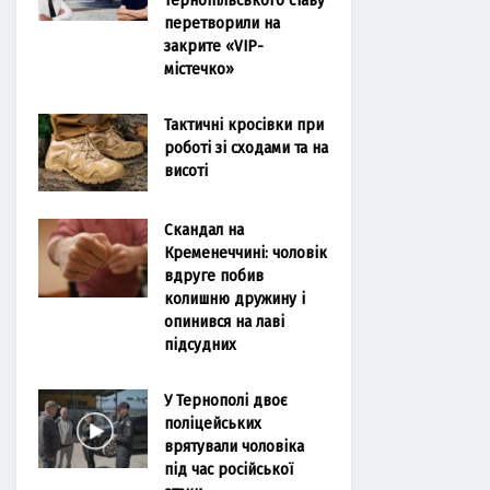
перетворили на
закрите «VIP-
містечко»
Тактичні кросівки при
роботі зі сходами та на
висоті
Скандал на
Кременеччині: чоловік
вдруге побив
колишню дружину і
опинився на лаві
підсудних
У Тернополі двоє
поліцейських
врятували чоловіка
під час російської