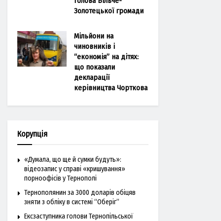
голова Більче-
Золотецької громади
Мільйони на
чиновників і
“економія” на дітях:
що показали
декларації
керівництва Чорткова
Корупція
«Думала, що ще й сумки будуть»:
відеозапис у справі «кришування»
порноофісів у Тернополі
Тернополянин за 3000 доларів обіцяв
зняти з обліку в системі “Оберіг”
Ексзаступника голови Тернопільської