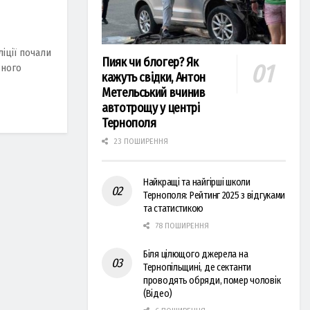
іції почaли
Пияк чи блогер? Як
сного
кажуть свідки, Антон
Метельський вчинив
автотрощу у центрі
Тернополя
23 ПОШИРЕННЯ
Найкращі та найгірші школи
Тернополя: Рейтинг 2025 з відгуками
та статистикою
78 ПОШИРЕННЯ
Біля цілющого джерела на
Тернопільщині, де сектанти
проводять обряди, помер чоловік
(Відео)