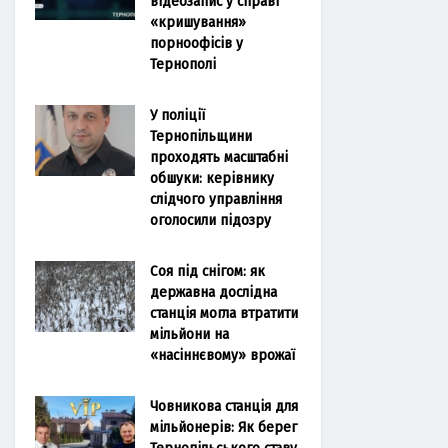
відеозапис у справі
«кришування»
порноофісів у
Тернополі
У поліції
Тернопільщини
проходять масштабні
обшуки: керівнику
слідчого управління
оголосили підозру
Соя під снігом: як
державна дослідна
станція могла втратити
мільйони на
«насіннєвому» врожаї
Човникова станція для
мільйонерів: Як берег
Тернопільського ставу