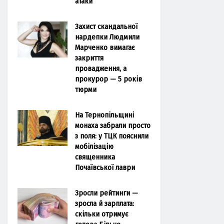
атаки
Захист скандальної
нардепки Людмили
Марченко вимагає
закриття
провадження, а
прокурор — 5 років
тюрми
На Тернопільщині
монаха забрали просто
з поля: у ТЦК пояснили
мобілізацію
священника
Почаївської лаври
Зросли рейтинги —
зросла й зарплата:
скільки отримує