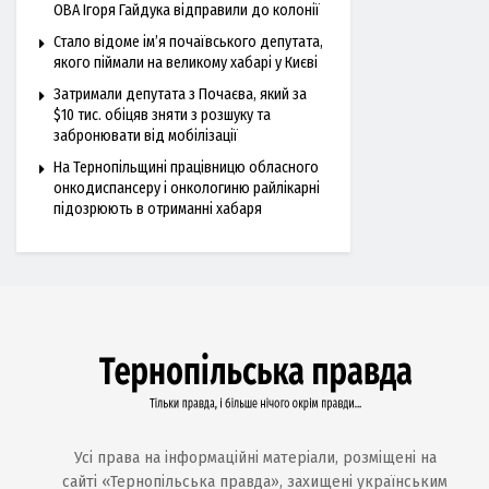
ОВА Ігоря Гайдука відправили до колонії
Стало відоме ім’я почаївського депутата,
якого піймали на великому хабарі у Києві
Затримали депутата з Почаєва, який за
$10 тис. обіцяв зняти з розшуку та
забронювати від мобілізації
На Тернопільщині працівницю обласного
онкодиспансеру і онкологиню райлікарні
підозрюють в отриманні хабаря
Усі права на інформаційні матеріали, розміщені на
сайті «Тернопільська правда», захищені українським