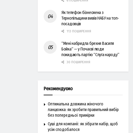
6 ПОШИРЕННЯ
Як телефон бізнесмена з
Тернопільщини вивів НАБУ на топ-
посадовців
113 ПОШИРЕННЯ
“Мені набридла брехня Василя
Бойка” — у Почаєві люди
покидають партію “Слуга народу”
30 ПОШИРЕННЯ
Рекомендуємо
Оптимальна довжина жіночого
ланцюжка: як зробити правильний вибір
без попередньої примірки
Суші для компанії: як зібрати набір, щоб
усім сподобалося