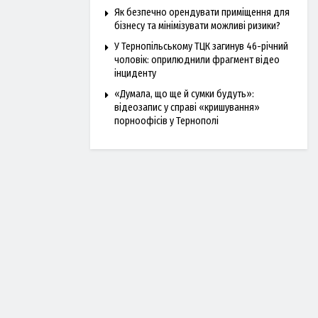
Як безпечно орендувати приміщення для
бізнесу та мінімізувати можливі ризики?
У Тернопільському ТЦК загинув 46-річний
чоловік: оприлюднили фрагмент відео
інциденту
«Думала, що ще й сумки будуть»:
відеозапис у справі «кришування»
порноофісів у Тернополі