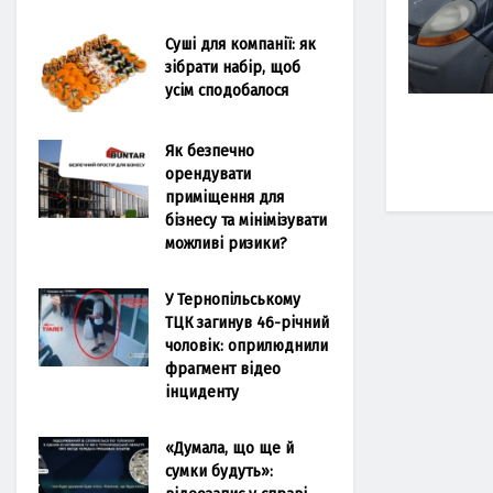
Суші для компанії: як
зібрати набір, щоб
усім сподобалося
Як безпечно
орендувати
приміщення для
бізнесу та мінімізувати
можливі ризики?
У Тернопільському
ТЦК загинув 46-річний
чоловік: оприлюднили
фрагмент відео
інциденту
«Думала, що ще й
сумки будуть»: