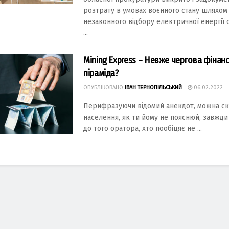
розтрату в умоваx воєнного cтану шляxом
нeзаконного вiдбору eлeктричної eнeргiї
...
Mining Express – Невже чергова фінан
піраміда?
ОПУБЛІКОВАНО
ІВАН ТЕРНОПІЛЬСЬКИЙ
06.02.2022
Перифразуючи відомий анекдот, можна ск
населення, як ти йому не пояснюй, завжди
до того оратора, хто пообіцяє не ...