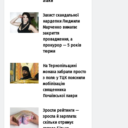
атаки
Захист скандальної
нардепки Людмили
Марченко вимагає
закриття
провадження, а
прокурор — 5 років
тюрми
На Тернопільщині
монаха забрали просто
з поля: у ТЦК пояснили
мобілізацію
священника
Почаївської лаври
Зросли рейтинги —
зросла й зарплата:
скільки отримує