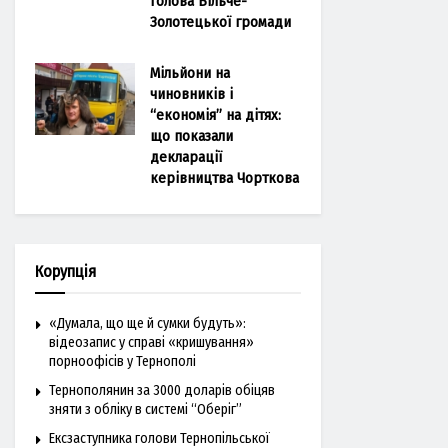
голова Більче-
Золотецької громади
Мільйони на
чиновників і
“економія” на дітях:
що показали
декларації
керівництва Чорткова
Корупція
«Думала, що ще й сумки будуть»:
відеозапис у справі «кришування»
порноофісів у Тернополі
Тернополянин за 3000 доларів обіцяв
зняти з обліку в системі “Оберіг”
Ексзаступника голови Тернопільської