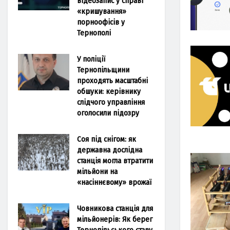
відеозапис у справі
«кришування»
порноофісів у
Тернополі
У поліції
Тернопільщини
проходять масштабні
обшуки: керівнику
слідчого управління
оголосили підозру
Соя під снігом: як
державна дослідна
станція могла втратити
мільйони на
«насіннєвому» врожаї
Човникова станція для
мільйонерів: Як берег
Тернопільського ставу