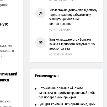
90 ПОШИРЕННЯ
ярний
«Котлєта» не допомогла відомому
тернопільському забудовнику
уникнути кримінальної
рнуто
відповідальності
54 ПОШИРЕННЯ
Батько засудженого у Британії
юнака з Тернополя озвучив свою
іржа, на
версію трагедії
товалюти.
32 ПОШИРЕННЯ
ий
елегальний
Рекомендуємо
илися
Оптимальна довжина жіночого
ланцюжка: як зробити правильний вибір
без попередньої примірки
льcької
Суші для компанії: як зібрати набір, щоб
нтовано