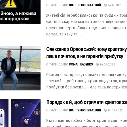
ОПУБЛІКОВАНО
ІВАН ТЕРНОПІЛЬСЬКИЙ
24.12.2025
Жителі сіл Теребовлянської та сусідніх гро
частіше скаржаться на тривалі відключен
електроенергії. Люди годинами залишают
світла, зв’язку та ...
Олександр Орловський: чому криптоку
лише початок, а не гарантія прибутку
ОПУБЛІКОВАНО
РОМАН БАБЕНКО
24.07.2025
Сьогодні всі прагнуть знайти «швидкий ку
«легкий заробіток» у криптоіндустрії, мрі
прибутки без зусиль – але така поверхневіс
Порядок дій, щоб отримати криптопоз
ОПУБЛІКОВАНО
ІВАН ТЕРНОПІЛЬСЬКИЙ
14.01.2025
Якщо вам потрібна в борг крипта сайт кр
здатний швидко допомогти у вирішенні ц