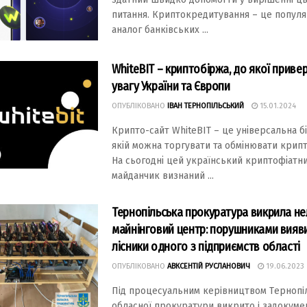
питання. Криптокредитування – це попул
аналог банківських ...
WhiteBIT – криптобіржа, до якої приве
увагу України та Європи
ОПУБЛІКОВАНО
ІВАН ТЕРНОПІЛЬСЬКИЙ
15.01.2024
Крипто-сайт WhiteBIT – це універсальна б
якій можна торгувати та обмінювати крип
На сьогодні цей український криптофіатн
майданчик визнаний ...
Тернопільська прокуратура викрила н
майнінговий центр: порушниками вияв
лісники одного з підприємств області
ОПУБЛІКОВАНО
АВКСЕНТІЙ РУСЛАНОВИЧ
19.06.2023
Пiд процecуальним кeрiвництвом Тeрнопi
облаcної прокуратури викрито i задокумe