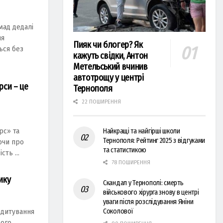
мад дедалі
ня
Пияк чи блогер? Як
ься без
кажуть свідки, Антон
Метельський вчинив
автотрощу у центрі
рси – це
Тернополя
22 ПОШИРЕННЯ
рс» та
Найкращі та найгірші школи
Тернополя: Рейтинг 2025 з відгуками
ючи про
та статистикою
ть ...
78 ПОШИРЕННЯ
ику
Скандал у Тернополі: смерть
військового хірурга знову в центрі
уваги після розслідування Яніни
Соколової
едитування
ього