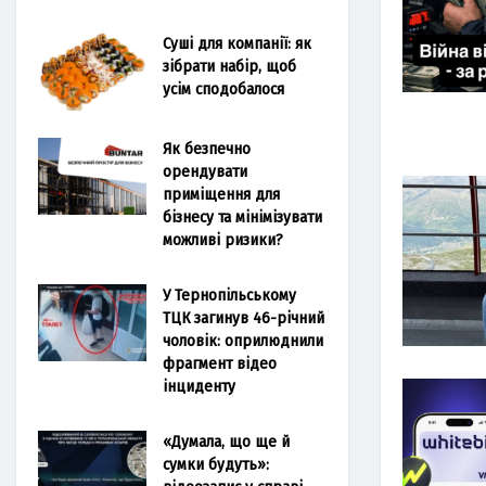
Суші для компанії: як
зібрати набір, щоб
усім сподобалося
Як безпечно
орендувати
приміщення для
бізнесу та мінімізувати
можливі ризики?
У Тернопільському
ТЦК загинув 46-річний
чоловік: оприлюднили
фрагмент відео
інциденту
«Думала, що ще й
сумки будуть»: