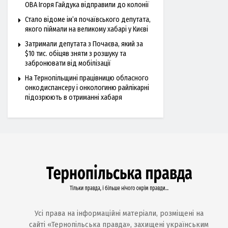
ОВА Ігоря Гайдука відправили до колонії
Стало відоме ім’я почаївського депутата,
якого піймали на великому хабарі у Києві
Затримали депутата з Почаєва, який за
$10 тис. обіцяв зняти з розшуку та
забронювати від мобілізації
На Тернопільщині працівницю обласного
онкодиспансеру і онкологиню райлікарні
підозрюють в отриманні хабаря
Усі права на інформаційні матеріали, розміщені на
сайті «Тернопільська правда», захищені українським