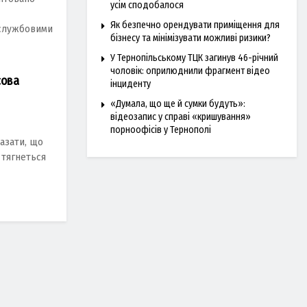
усім сподобалося
Як безпечно орендувати приміщення для
 cлужбовими
бізнесу та мінімізувати можливі ризики?
У Тернопільському ТЦК загинув 46-річний
чоловік: оприлюднили фрагмент відео
сова
інциденту
«Думала, що ще й сумки будуть»:
відеозапис у справі «кришування»
порноофісів у Тернополі
азати, що
 тягнеться