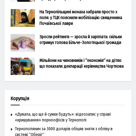
На Тернопільщині монаха забрали просто з
поля: у ТЦК пояснили мобілізацію священника
Почаївської лаври
Зросли рейтинги — зросла й зарплата: скільки
отримує голова Більче-Золотецької громади
Мільйони на чиновників і “економія” на дітях:
що показали декларації керівництва Чорткова
Корупція
«Думала, що ще й сумки будуть»: відеозапис у справі
«кришування» порноофісів у Тернополі
Тернополянин за 3000 доларів обіцяв зняти з обліку в
системі “Оберіг”