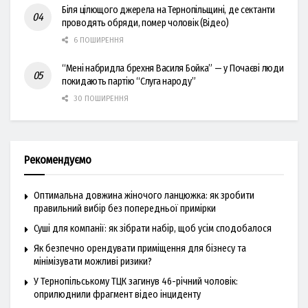
Біля цілющого джерела на Тернопільщині, де сектанти
проводять обряди, помер чоловік (Відео)
6 ПОШИРЕННЯ
“Мені набридла брехня Василя Бойка” — у Почаєві люди
покидають партію “Слуга народу”
30 ПОШИРЕННЯ
Рекомендуємо
Оптимальна довжина жіночого ланцюжка: як зробити
правильний вибір без попередньої примірки
Суші для компанії: як зібрати набір, щоб усім сподобалося
Як безпечно орендувати приміщення для бізнесу та
мінімізувати можливі ризики?
У Тернопільському ТЦК загинув 46-річний чоловік:
оприлюднили фрагмент відео інциденту