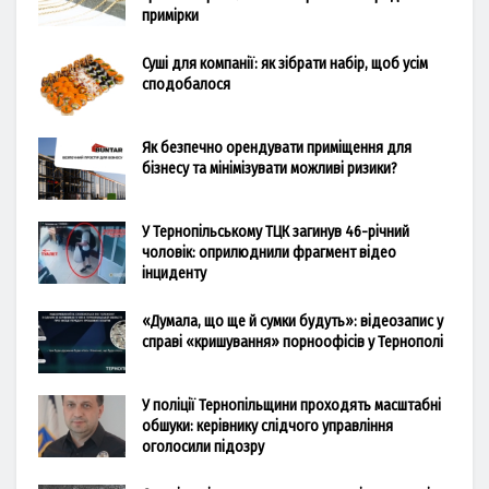
примірки
Суші для компанії: як зібрати набір, щоб усім
сподобалося
Як безпечно орендувати приміщення для
бізнесу та мінімізувати можливі ризики?
У Тернопільському ТЦК загинув 46-річний
чоловік: оприлюднили фрагмент відео
інциденту
«Думала, що ще й сумки будуть»: відеозапис у
справі «кришування» порноофісів у Тернополі
У поліції Тернопільщини проходять масштабні
обшуки: керівнику слідчого управління
оголосили підозру