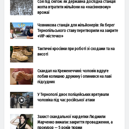
Соя під снігом: як державна дослідна станція
могла втратити мільйони на «насіннєвому»
врожаї
Човникова станція для мільйонерів: Як берег
Тернопільського ставу перетворили на закрите
«VIP-містечко»
Тактичні кросівки при роботі зі сходами та на
висоті
Скандал на Кременеччині: чоловік вдруге
побив колишню дружину і опинився на лаві
підсудних
У Тернополі двоє поліцейських врятували
чоловіка під час російської атаки
Захист скандальної нардепки Людмили
Марченко вимагає закриття провадження, а
прокурор — 5 років тюрми