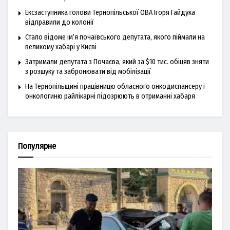
Ексзаступника голови Тернопільської ОВА Ігоря Гайдука
відправили до колонії
Стало відоме ім’я почаївського депутата, якого піймали на
великому хабарі у Києві
Затримали депутата з Почаєва, який за $10 тис. обіцяв зняти
з розшуку та забронювати від мобілізації
На Тернопільщині працівницю обласного онкодиспансеру і
онкологиню райлікарні підозрюють в отриманні хабаря
Популярне