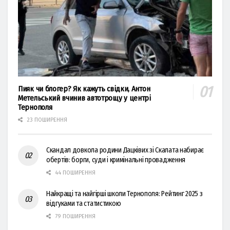
Пияк чи блогер? Як кажуть свідки, Антон
Метельський вчинив автотрощу у центрі
Тернополя
23 ПОШИРЕННЯ
Скандал довкола родини Дацківих зі Скалата набирає
обертів: борги, суди і кримінальні провадження
44 ПОШИРЕННЯ
Найкращі та найгірші школи Тернополя: Рейтинг 2025 з
відгуками та статистикою
79 ПОШИРЕННЯ