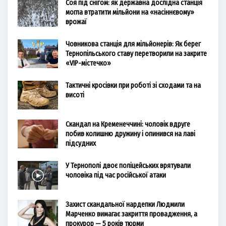
Соя під снігом: як державна дослідна станція
могла втратити мільйони на «насіннєвому»
врожаї
Човникова станція для мільйонерів: Як берег
Тернопільського ставу перетворили на закрите
«VIP-містечко»
Тактичні кросівки при роботі зі сходами та на
висоті
Скандал на Кременеччині: чоловік вдруге
побив колишню дружину і опинився на лаві
підсудних
У Тернополі двоє поліцейських врятували
чоловіка під час російської атаки
Захист скандальної нардепки Людмили
Марченко вимагає закриття провадження, а
прокурор — 5 років тюрми