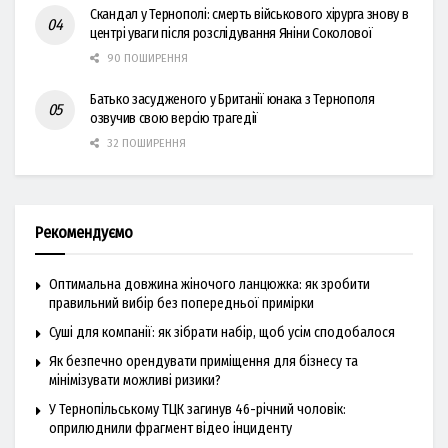
Скандал у Тернополі: смерть військового хірурга знову в
центрі уваги після розслідування Яніни Соколової
90 ПОШИРЕННЯ
Батько засудженого у Британії юнака з Тернополя
озвучив свою версію трагедії
32 ПОШИРЕННЯ
Рекомендуємо
Оптимальна довжина жіночого ланцюжка: як зробити
правильний вибір без попередньої примірки
Суші для компанії: як зібрати набір, щоб усім сподобалося
Як безпечно орендувати приміщення для бізнесу та
мінімізувати можливі ризики?
У Тернопільському ТЦК загинув 46-річний чоловік:
оприлюднили фрагмент відео інциденту