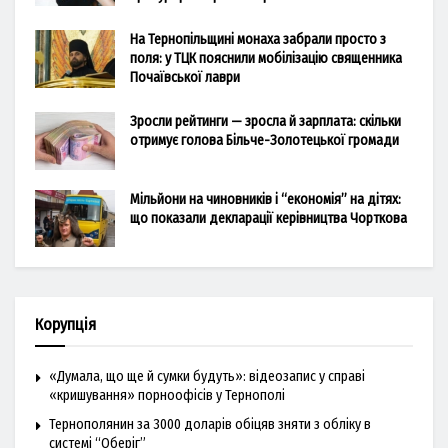
На Тернопільщині монаха забрали просто з
поля: у ТЦК пояснили мобілізацію священника
Почаївської лаври
Зросли рейтинги — зросла й зарплата: скільки
отримує голова Більче-Золотецької громади
Мільйони на чиновників і “економія” на дітях:
що показали декларації керівництва Чорткова
Корупція
«Думала, що ще й сумки будуть»: відеозапис у справі
«кришування» порноофісів у Тернополі
Тернополянин за 3000 доларів обіцяв зняти з обліку в
системі “Оберіг”