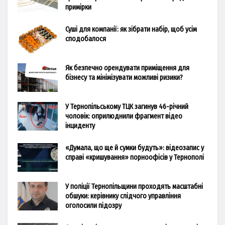
примірки
Суші для компанії: як зібрати набір, щоб усім
сподобалося
Як безпечно орендувати приміщення для
бізнесу та мінімізувати можливі ризики?
У Тернопільському ТЦК загинув 46-річний
чоловік: оприлюднили фрагмент відео
інциденту
«Думала, що ще й сумки будуть»: відеозапис у
справі «кришування» порноофісів у Тернополі
У поліції Тернопільщини проходять масштабні
обшуки: керівнику слідчого управління
оголосили підозру