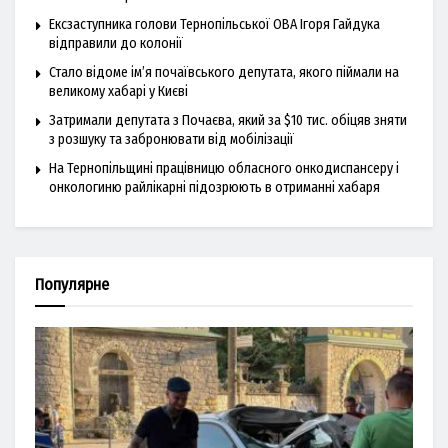
Ексзаступника голови Тернопільської ОВА Ігоря Гайдука
відправили до колонії
Стало відоме ім’я почаївського депутата, якого піймали на
великому хабарі у Києві
Затримали депутата з Почаєва, який за $10 тис. обіцяв зняти
з розшуку та забронювати від мобілізації
На Тернопільщині працівницю обласного онкодиспансеру і
онкологиню райлікарні підозрюють в отриманні хабаря
Популярне