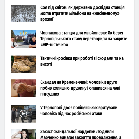
Соя під снігом: як державна дослідна станція
могла втратити мільйони на «насіннєвому»
врожаї
Човникова станція для мільйонерів: Як берег
Тернопільського ставу перетворили на закрите
«VIP-містечко»
Тактичні кросівки при роботі зі сходами та на
висоті
Скандал на Кременеччині: чоловік вдруге
побив колишню дружину і опинився на лаві
підсудних
У Тернополі двоє поліцейських врятували
чоловіка під час російської атаки
Захист скандальної нардепки Людмили
Марченко вимагає закриття провадження, а