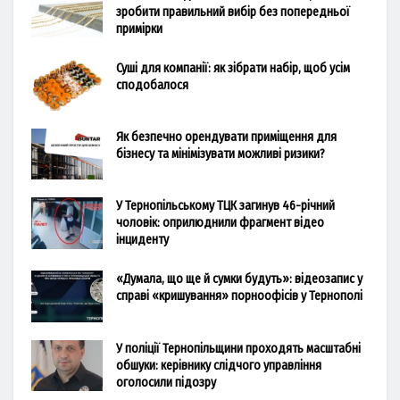
зробити правильний вибір без попередньої
примірки
Суші для компанії: як зібрати набір, щоб усім
сподобалося
Як безпечно орендувати приміщення для
бізнесу та мінімізувати можливі ризики?
У Тернопільському ТЦК загинув 46-річний
чоловік: оприлюднили фрагмент відео
інциденту
«Думала, що ще й сумки будуть»: відеозапис у
справі «кришування» порноофісів у Тернополі
У поліції Тернопільщини проходять масштабні
обшуки: керівнику слідчого управління
оголосили підозру