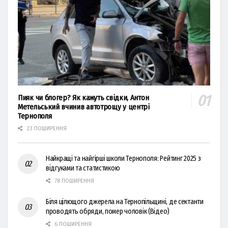
Пияк чи блогер? Як кажуть свідки, Антон
Метельський вчинив автотрощу у центрі
Тернополя
23 ПОШИРЕННЯ
Найкращі та найгірші школи Тернополя: Рейтинг 2025 з
відгуками та статистикою
78 ПОШИРЕННЯ
Біля цілющого джерела на Тернопільщині, де сектанти
проводять обряди, помер чоловік (Відео)
6 ПОШИРЕННЯ