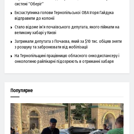
системі “Оберіг”
Ексзаступника голови Тернопільської ОВА Ігоря Гайдука
відправили до колонії
Стало відоме ім’я почаївського депутата, якого піймали на
великому хабарі у Києві
Затримали депутата з Почаєва, який за $10 тис. обіцяв зняти
з розшуку та забронювати від мобілізації
На Тернопільщині працівницю обласного онкодиспансеру і
онкологиню райлікарні підозрюють в отриманні хабаря
Популярне