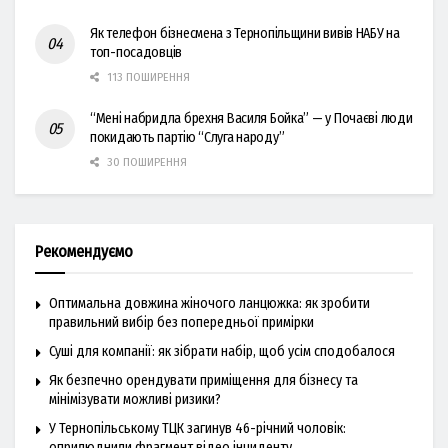
Як телефон бізнесмена з Тернопільщини вивів НАБУ на
топ-посадовців
113 ПОШИРЕННЯ
“Мені набридла брехня Василя Бойка” — у Почаєві люди
покидають партію “Слуга народу”
30 ПОШИРЕННЯ
Рекомендуємо
Оптимальна довжина жіночого ланцюжка: як зробити
правильний вибір без попередньої примірки
Суші для компанії: як зібрати набір, щоб усім сподобалося
Як безпечно орендувати приміщення для бізнесу та
мінімізувати можливі ризики?
У Тернопільському ТЦК загинув 46-річний чоловік:
оприлюднили фрагмент відео інциденту