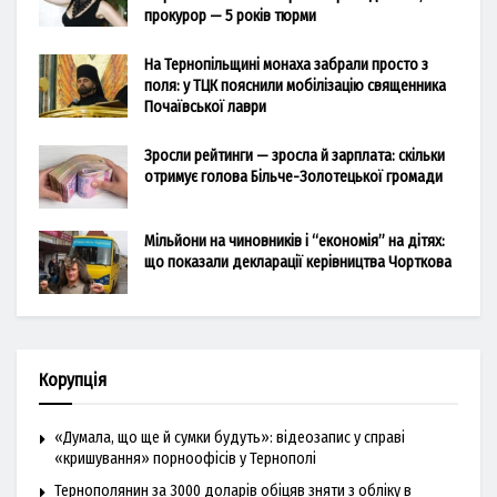
прокурор — 5 років тюрми
На Тернопільщині монаха забрали просто з
поля: у ТЦК пояснили мобілізацію священника
Почаївської лаври
Зросли рейтинги — зросла й зарплата: скільки
отримує голова Більче-Золотецької громади
Мільйони на чиновників і “економія” на дітях:
що показали декларації керівництва Чорткова
Корупція
«Думала, що ще й сумки будуть»: відеозапис у справі
«кришування» порноофісів у Тернополі
Тернополянин за 3000 доларів обіцяв зняти з обліку в