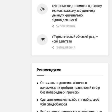
«Котлєта» не допомогла відомому
тернопільському забудовнику
уникнути кримінальної
відповідальності
54 ПОШИРЕННЯ
У Тернопільській обласній раді –
нові депутати
15 ПОШИРЕННЯ
Рекомендуємо
Оптимальна довжина жіночого
ланцюжка: як зробити правильний вибір
без попередньої примірки
Суші для компанії: як зібрати набір, щоб
усім сподобалося
Як безпечно орендувати приміщення для