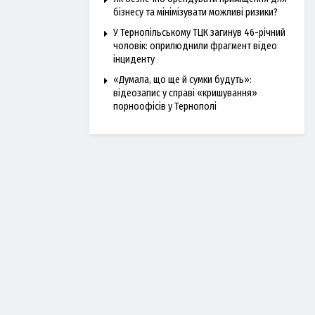
бізнесу та мінімізувати можливі ризики?
У Тернопільському ТЦК загинув 46-річний
чоловік: оприлюднили фрагмент відео
інциденту
«Думала, що ще й сумки будуть»:
відеозапис у справі «кришування»
порноофісів у Тернополі