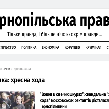
СПІЛЬСТВО
ПОЛІТИКА
ЕКОНОМІКА
КОРУПЦІЯ
КРИМІНАЛ
С
значки
хресна хода
чка:
хресна хода
“Вовки в овечих шкурах”: скандальна 
хода” московських сектантів дісталася
Тернопільщини