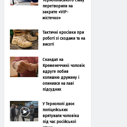
перетворили на
закрите «VIP-
містечко»
Тактичні кросівки при
роботі зі сходами та на
висоті
Скандал на
Кременеччині: чоловік
вдруге побив
колишню дружину і
опинився на лаві
підсудних
У Тернополі двоє
поліцейських
врятували чоловіка
під час російської