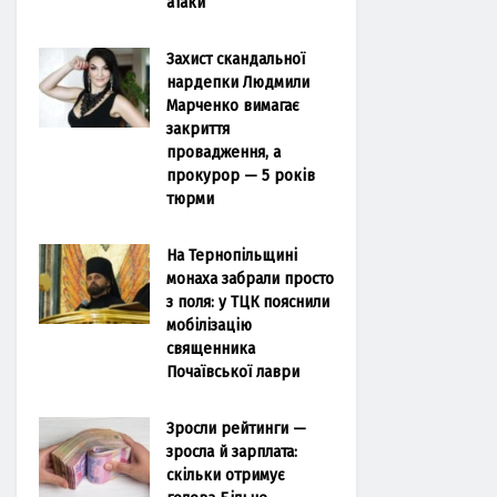
атаки
Захист скандальної
нардепки Людмили
Марченко вимагає
закриття
провадження, а
прокурор — 5 років
тюрми
На Тернопільщині
монаха забрали просто
з поля: у ТЦК пояснили
мобілізацію
священника
Почаївської лаври
Зросли рейтинги —
зросла й зарплата:
скільки отримує