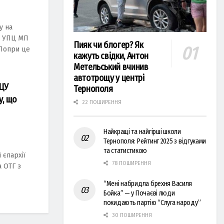
у на
м УПЦ МП
Пияк чи блогер? Як
 Попри це
кажуть свідки, Антон
Метельський вчинив
автотрощу у центрі
ПЦУ
Тернополя
у, що
22 ПОШИРЕННЯ
Найкращі та найгірші школи
Тернополя: Рейтинг 2025 з відгуками
та статистикою
 єпaрхії
78 ПОШИРЕННЯ
 ОТГ з
“Мені набридла брехня Василя
Бойка” — у Почаєві люди
покидають партію “Слуга народу”
30 ПОШИРЕННЯ