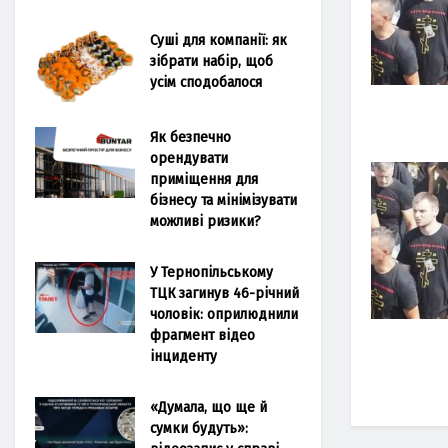
Суші для компанії: як
зібрати набір, щоб
усім сподобалося
Як безпечно
орендувати
приміщення для
бізнесу та мінімізувати
можливі ризики?
У Тернопільському
ТЦК загинув 46-річний
чоловік: оприлюднили
фрагмент відео
інциденту
«Думала, що ще й
сумки будуть»: