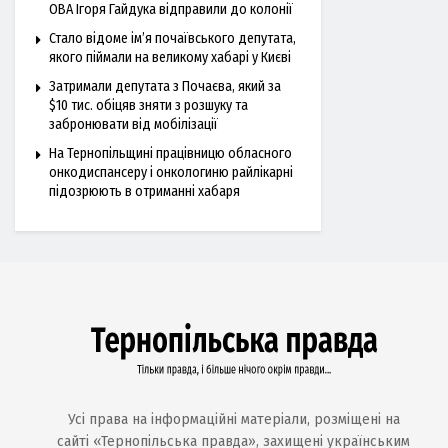
ОВА Ігоря Гайдука відправили до колонії
Стало відоме ім’я почаївського депутата,
якого піймали на великому хабарі у Києві
Затримали депутата з Почаєва, який за
$10 тис. обіцяв зняти з розшуку та
забронювати від мобілізації
На Тернопільщині працівницю обласного
онкодиспансеру і онкологиню райлікарні
підозрюють в отриманні хабаря
Усі права на інформаційні матеріали, розміщені на
сайті «Тернопільська правда», захищені українським