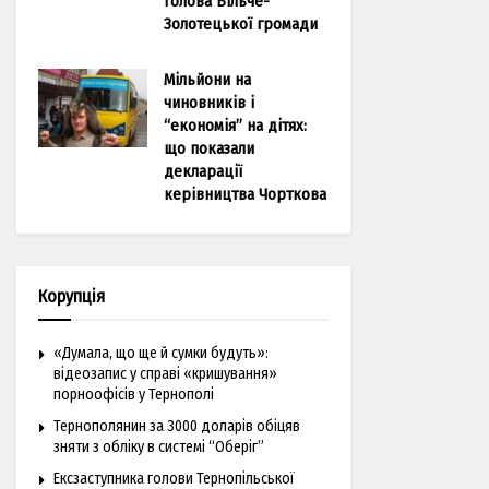
голова Більче-
Золотецької громади
Мільйони на
чиновників і
“економія” на дітях:
що показали
декларації
керівництва Чорткова
Корупція
«Думала, що ще й сумки будуть»:
відеозапис у справі «кришування»
порноофісів у Тернополі
Тернополянин за 3000 доларів обіцяв
зняти з обліку в системі “Оберіг”
Ексзаступника голови Тернопільської