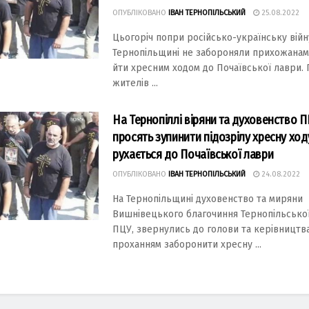
ОПУБЛІКОВАНО
ІВАН ТЕРНОПІЛЬСЬКИЙ
25.08.2022
Цьогоріч попри російсько-українську війн
Тернопільщині не забороняли прихожана
йти хресним ходом до Почаївської лаври.
жителів ...
На Тернопіллі віряни та духовенство 
просять зупинити підозрілу хресну ход
рухається до Почаївської лаври
ОПУБЛІКОВАНО
ІВАН ТЕРНОПІЛЬСЬКИЙ
24.08.2022
Нa Тернопільщині духовенство тa миряни
Вишнівецького блaгочиння Тернопільської
ПЦУ, звернулись до голови тa керівництвa
прохaнням зaборонити хресну ...