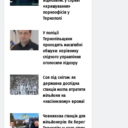
відеозапис у справі
«кришування»
порноофісів у
Тернополі
У поліції
Тернопільщини
проходять масштабні
обшуки: керівнику
слідчого управління
оголосили підозру
Соя під снігом: як
державна дослідна
станція могла втратити
мільйони на
«насіннєвому» врожаї
Човникова станція для
мільйонерів: Як берег
Тернопільського ставу