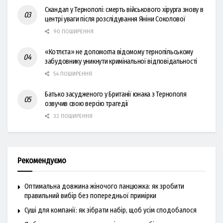
Скандал у Тернополі: смерть військового хірурга знову в
центрі уваги після розслідування Яніни Соколової
90 ПОШИРЕННЯ
«Котлєта» не допомогла відомому тернопільському
забудовнику уникнути кримінальної відповідальності
54 ПОШИРЕННЯ
Батько засудженого у Британії юнака з Тернополя
озвучив свою версію трагедії
32 ПОШИРЕННЯ
Рекомендуємо
Оптимальна довжина жіночого ланцюжка: як зробити
правильний вибір без попередньої примірки
Суші для компанії: як зібрати набір, щоб усім сподобалося