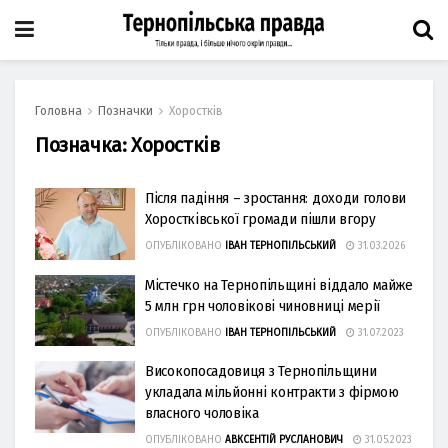
Головна
Позначки
Хоростків
Позначка:
Хоростків
Після падіння – зростання: доходи голови
Хоростківської громади пішли вгору
ОПУБЛІКОВАНО
ІВАН ТЕРНОПІЛЬСЬКИЙ
31.03.2026
Містечко на Тернопільщині віддало майже
5 млн грн чоловікові чиновниці мерії
ОПУБЛІКОВАНО
ІВАН ТЕРНОПІЛЬСЬКИЙ
31.07.2023
Високопосадовиця з Тернопільщини
укладала мільйонні контракти з фірмою
власного чоловіка
ОПУБЛІКОВАНО
АВКСЕНТІЙ РУСЛАНОВИЧ
31.05.2023