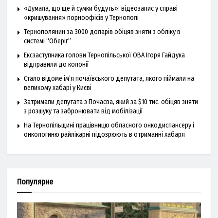
«Думала, що ще й сумки будуть»: відеозапис у справі
«кришування» порноофісів у Тернополі
Тернополянин за 3000 доларів обіцяв зняти з обліку в
системі “Оберіг”
Ексзаступника голови Тернопільської ОВА Ігоря Гайдука
відправили до колонії
Стало відоме ім’я почаївського депутата, якого піймали на
великому хабарі у Києві
Затримали депутата з Почаєва, який за $10 тис. обіцяв зняти
з розшуку та забронювати від мобілізації
На Тернопільщині працівницю обласного онкодиспансеру і
онкологиню райлікарні підозрюють в отриманні хабаря
Популярне