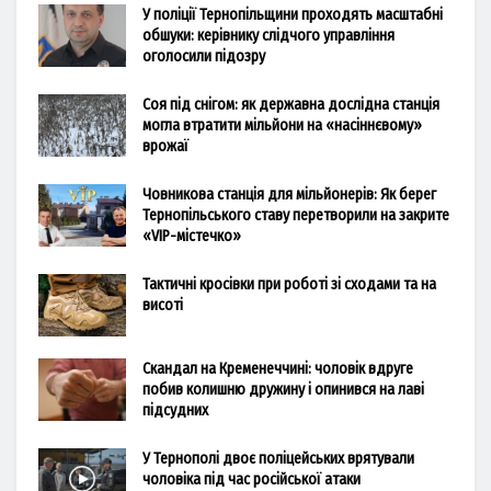
У поліції Тернопільщини проходять масштабні
обшуки: керівнику слідчого управління
оголосили підозру
Соя під снігом: як державна дослідна станція
могла втратити мільйони на «насіннєвому»
врожаї
Човникова станція для мільйонерів: Як берег
Тернопільського ставу перетворили на закрите
«VIP-містечко»
Тактичні кросівки при роботі зі сходами та на
висоті
Скандал на Кременеччині: чоловік вдруге
побив колишню дружину і опинився на лаві
підсудних
У Тернополі двоє поліцейських врятували
чоловіка під час російської атаки