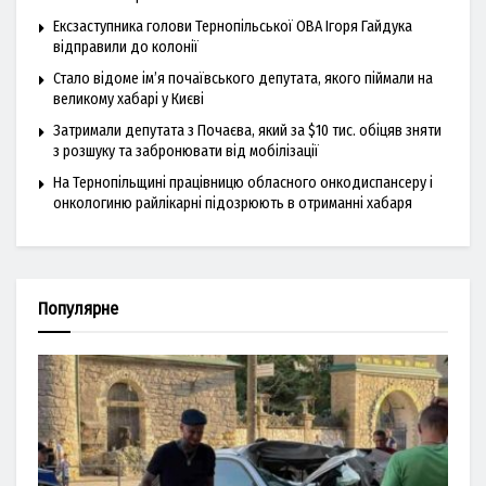
Ексзаступника голови Тернопільської ОВА Ігоря Гайдука
відправили до колонії
Стало відоме ім’я почаївського депутата, якого піймали на
великому хабарі у Києві
Затримали депутата з Почаєва, який за $10 тис. обіцяв зняти
з розшуку та забронювати від мобілізації
На Тернопільщині працівницю обласного онкодиспансеру і
онкологиню райлікарні підозрюють в отриманні хабаря
Популярне