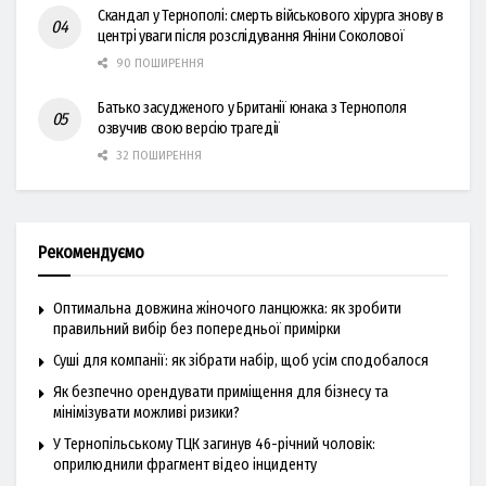
Скандал у Тернополі: смерть військового хірурга знову в
центрі уваги після розслідування Яніни Соколової
90 ПОШИРЕННЯ
Батько засудженого у Британії юнака з Тернополя
озвучив свою версію трагедії
32 ПОШИРЕННЯ
Рекомендуємо
Оптимальна довжина жіночого ланцюжка: як зробити
правильний вибір без попередньої примірки
Суші для компанії: як зібрати набір, щоб усім сподобалося
Як безпечно орендувати приміщення для бізнесу та
мінімізувати можливі ризики?
У Тернопільському ТЦК загинув 46-річний чоловік:
оприлюднили фрагмент відео інциденту