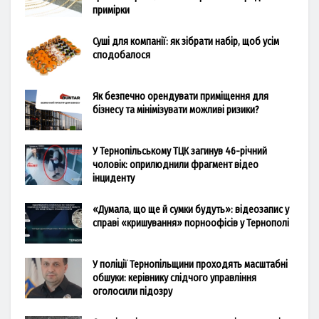
примірки
Суші для компанії: як зібрати набір, щоб усім
сподобалося
Як безпечно орендувати приміщення для
бізнесу та мінімізувати можливі ризики?
У Тернопільському ТЦК загинув 46-річний
чоловік: оприлюднили фрагмент відео
інциденту
«Думала, що ще й сумки будуть»: відеозапис у
справі «кришування» порноофісів у Тернополі
У поліції Тернопільщини проходять масштабні
обшуки: керівнику слідчого управління
оголосили підозру