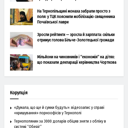
На Тернопільщині монаха забрали просто з
поля: у ТЦК пояснили мобілізацію священника
Почаївської лаври
Зросли рейтинги — зросла й зарплата: скільки
отримує голова Більче-Золотецької громади
Мільйони на чиновників і “економія” на дітях:
що показали декларації керівництва Чорткова
Корупція
«Думала, що ще й сумки будуть»: відеозапис у справі
«кришування» порноофісів у Тернополі
Тернополянин за 3000 доларів обіцяв зняти з обліку в
системі “Оберіг”