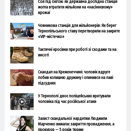
Соя під снігом: як державна дослідна станція
могла втратити мільйони на «насіннєвому»
врожаї
Човникова станція для мільйонерів: Як берег
Тернопільського ставу перетворили на закрите
«VIP-містечко»
Тактичні кросівки при роботі зі сходами та на
висоті
Скандал на Кременеччині: чоловік вдруге
побив колишню дружину і опинився на лаві
підсудних
У Тернополі двоє поліцейських врятували
чоловіка під час російської атаки
Захист скандальної нардепки Людмили
Марченко вимагає закриття провадження, а
прокурор — 5 років тюрми