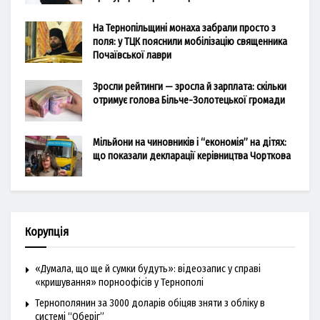
На Тернопільщині монаха забрали просто з
поля: у ТЦК пояснили мобілізацію священника
Почаївської лаври
Зросли рейтинги — зросла й зарплата: скільки
отримує голова Більче-Золотецької громади
Мільйони на чиновників і “економія” на дітях:
що показали декларації керівництва Чорткова
Корупція
«Думала, що ще й сумки будуть»: відеозапис у справі
«кришування» порноофісів у Тернополі
Тернополянин за 3000 доларів обіцяв зняти з обліку в
системі “Оберіг”