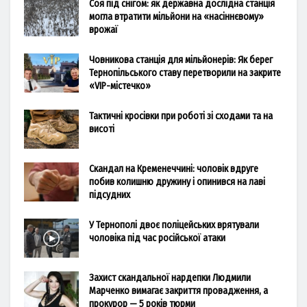
Соя під снігом: як державна дослідна станція
могла втратити мільйони на «насіннєвому»
врожаї
Човникова станція для мільйонерів: Як берег
Тернопільського ставу перетворили на закрите
«VIP-містечко»
Тактичні кросівки при роботі зі сходами та на
висоті
Скандал на Кременеччині: чоловік вдруге
побив колишню дружину і опинився на лаві
підсудних
У Тернополі двоє поліцейських врятували
чоловіка під час російської атаки
Захист скандальної нардепки Людмили
Марченко вимагає закриття провадження, а
прокурор — 5 років тюрми