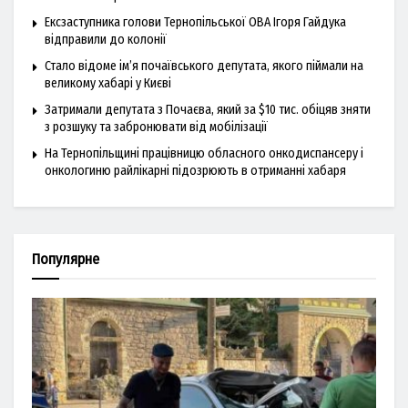
Ексзаступника голови Тернопільської ОВА Ігоря Гайдука
відправили до колонії
Стало відоме ім’я почаївського депутата, якого піймали на
великому хабарі у Києві
Затримали депутата з Почаєва, який за $10 тис. обіцяв зняти
з розшуку та забронювати від мобілізації
На Тернопільщині працівницю обласного онкодиспансеру і
онкологиню райлікарні підозрюють в отриманні хабаря
Популярне