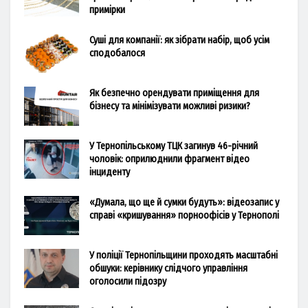
примірки
Суші для компанії: як зібрати набір, щоб усім
сподобалося
Як безпечно орендувати приміщення для
бізнесу та мінімізувати можливі ризики?
У Тернопільському ТЦК загинув 46-річний
чоловік: оприлюднили фрагмент відео
інциденту
«Думала, що ще й сумки будуть»: відеозапис у
справі «кришування» порноофісів у Тернополі
У поліції Тернопільщини проходять масштабні
обшуки: керівнику слідчого управління
оголосили підозру