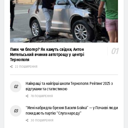
Пияк чи блогер? Як кажуть свідки, Антон
Метельський вчинив автотрощу у центрі
Тернополя
22 ПОШИРЕННЯ
Найкращі та найгірші школи Тернополя: Рейтинг 2025 з
відгуками та статистикою
78 ПОШИРЕННЯ
“Мені набридла брехня Василя Бойка” — у Почаєві люди
покидають партію “Слуга народу”
30 ПОШИРЕННЯ