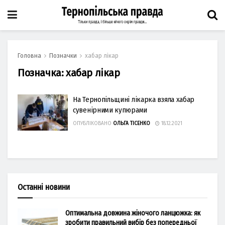
Головна
Позначки
хабар лікар
Позначка:
хабар лікар
На Тернопільщині лікарка взяла хабар
сувенірними купюрами
ОПУБЛІКОВАНО
ОЛЬГА ТІСЕНКО
18.12.2021
Останні новини
Оптимальна довжина жіночого ланцюжка: як
зробити правильний вибір без попередньої