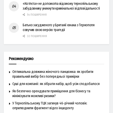
«Котлєта» не допомогла відомому тернопільському
забудовнику уникнути кримінальної відповідальності
54 ПОШИРЕННЯ
Батько засудженого у Британії юнака з Тернополя
озвучив свою версію трагедії
32 ПОШИРЕННЯ
Рекомендуємо
Оптимальна довжина жіночого ланцюжка: як зробити
правильний вибір без попередньої примірки
Суші для компанії: як зібрати набір, щоб усім сподобалося
Як безпечно орендувати приміщення для бізнесу та
мінімізувати можливі ризики?
У Тернопільському ТЦК загинув 46-річний чоловік:
оприлюднили фрагмент відео інциденту