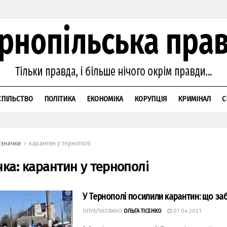
СПІЛЬСТВО
ПОЛІТИКА
ЕКОНОМІКА
КОРУПЦІЯ
КРИМІНАЛ
С
значки
карантин у тернополі
чка:
карантин у тернополі
У Тернополі посилили карантин: що з
ОПУБЛІКОВАНО
ОЛЬГА ТІСЕНКО
07.04.2021