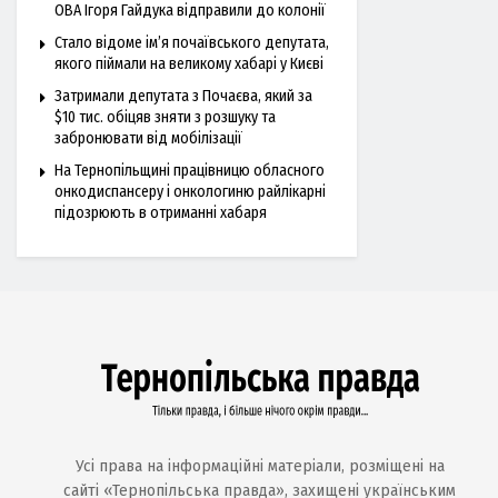
ОВА Ігоря Гайдука відправили до колонії
Стало відоме ім’я почаївського депутата,
якого піймали на великому хабарі у Києві
Затримали депутата з Почаєва, який за
$10 тис. обіцяв зняти з розшуку та
забронювати від мобілізації
На Тернопільщині працівницю обласного
онкодиспансеру і онкологиню райлікарні
підозрюють в отриманні хабаря
Усі права на інформаційні матеріали, розміщені на
сайті «Тернопільська правда», захищені українським