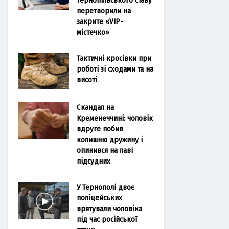
перетворили на
закрите «VIP-
містечко»
Тактичні кросівки при
роботі зі сходами та на
висоті
Скандал на
Кременеччині: чоловік
вдруге побив
колишню дружину і
опинився на лаві
підсудних
У Тернополі двоє
поліцейських
врятували чоловіка
під час російської