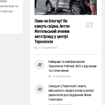
омади
бмеження та
 З метою
Пияк чи блогер? Як
кажуть свідки, Антон
Метельський вчинив
автотрощу у центрі
Тернополя
23 ПОШИРЕННЯ
Найкращі та найгірші школи
Тернополя: Рейтинг 2025 з відгуками
та статистикою
78 ПОШИРЕННЯ
Скандал у Тернополі: смерть
військового хірурга знову в центрі
уваги після розслідування Яніни
Соколової