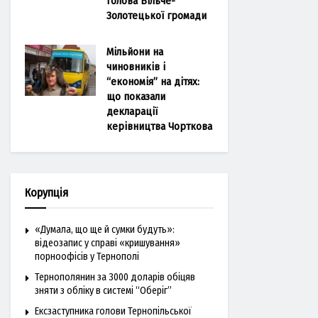
голова Більче-
Золотецької громади
Мільйони на
чиновників і
“економія” на дітях:
що показали
декларації
керівництва Чорткова
Корупція
«Думала, що ще й сумки будуть»:
відеозапис у справі «кришування»
порноофісів у Тернополі
Тернополянин за 3000 доларів обіцяв
зняти з обліку в системі “Оберіг”
Ексзаступника голови Тернопільської