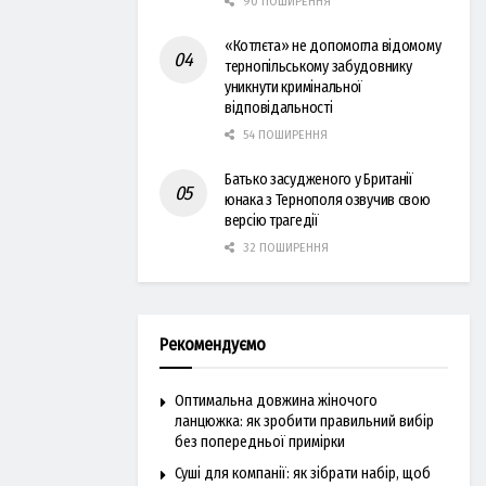
90 ПОШИРЕННЯ
«Котлєта» не допомогла відомому
тернопільському забудовнику
уникнути кримінальної
відповідальності
54 ПОШИРЕННЯ
Батько засудженого у Британії
юнака з Тернополя озвучив свою
версію трагедії
32 ПОШИРЕННЯ
Рекомендуємо
Оптимальна довжина жіночого
ланцюжка: як зробити правильний вибір
без попередньої примірки
Суші для компанії: як зібрати набір, щоб