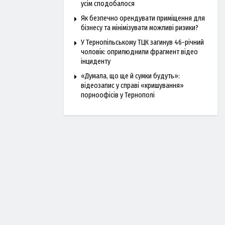
усім сподобалося
Як безпечно орендувати приміщення для
бізнесу та мінімізувати можливі ризики?
У Тернопільському ТЦК загинув 46-річний
чоловік: оприлюднили фрагмент відео
інциденту
«Думала, що ще й сумки будуть»:
відеозапис у справі «кришування»
порноофісів у Тернополі