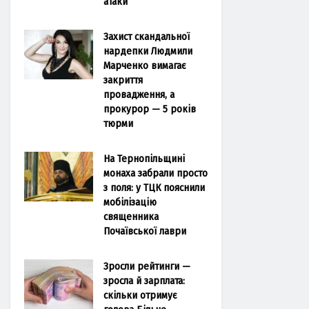
атаки
Захист скандальної
нардепки Людмили
Марченко вимагає
закриття
провадження, а
прокурор — 5 років
тюрми
На Тернопільщині
монаха забрали просто
з поля: у ТЦК пояснили
мобілізацію
священника
Почаївської лаври
Зросли рейтинги —
зросла й зарплата:
скільки отримує