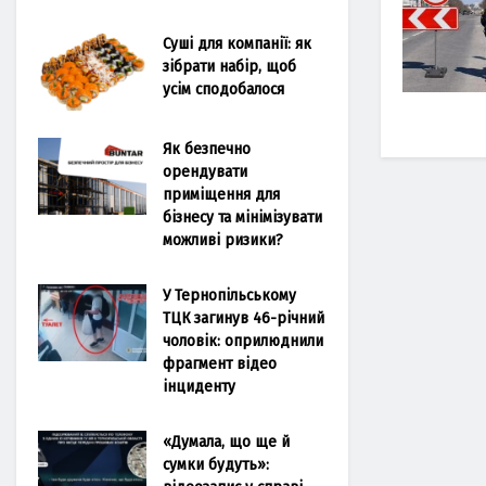
Суші для компанії: як
зібрати набір, щоб
усім сподобалося
Як безпечно
орендувати
приміщення для
бізнесу та мінімізувати
можливі ризики?
У Тернопільському
ТЦК загинув 46-річний
чоловік: оприлюднили
фрагмент відео
інциденту
«Думала, що ще й
сумки будуть»: