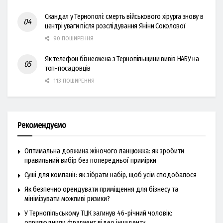
Скандал у Тернополі: смерть військового хірурга знову в
центрі уваги після розслідування Яніни Соколової
90 ПОШИРЕННЯ
Як телефон бізнесмена з Тернопільщини вивів НАБУ на
топ-посадовців
113 ПОШИРЕННЯ
Рекомендуємо
Оптимальна довжина жіночого ланцюжка: як зробити
правильний вибір без попередньої примірки
Суші для компанії: як зібрати набір, щоб усім сподобалося
Як безпечно орендувати приміщення для бізнесу та
мінімізувати можливі ризики?
У Тернопільському ТЦК загинув 46-річний чоловік:
оприлюднили фрагмент відео інциденту