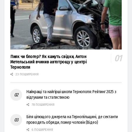
Пияк чи блогер? Як кажуть свідки, Антон
Метельський вчинив автотрощу у центрі
Тернополя
23 ПОШИРЕННЯ
Найкращі та найгірші школи Тернополя: Рейтинг 2025 з
відгуками та статистикою
78 ПОШИРЕННЯ
Біля цілющого джерела на Тернопільщині, де сектанти
проводять обряди, помер чоловік (Відео)
6 ПОШИРЕННЯ