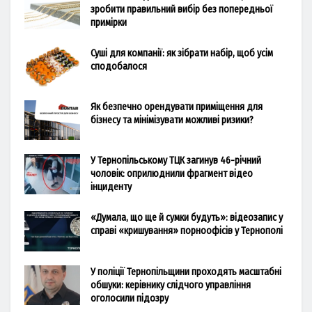
зробити правильний вибір без попередньої
примірки
Суші для компанії: як зібрати набір, щоб усім
сподобалося
Як безпечно орендувати приміщення для
бізнесу та мінімізувати можливі ризики?
У Тернопільському ТЦК загинув 46-річний
чоловік: оприлюднили фрагмент відео
інциденту
«Думала, що ще й сумки будуть»: відеозапис у
справі «кришування» порноофісів у Тернополі
У поліції Тернопільщини проходять масштабні
обшуки: керівнику слідчого управління
оголосили підозру