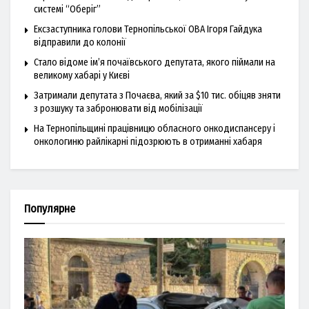
системі “Оберіг”
Ексзаступника голови Тернопільської ОВА Ігоря Гайдука
відправили до колонії
Стало відоме ім’я почаївського депутата, якого піймали на
великому хабарі у Києві
Затримали депутата з Почаєва, який за $10 тис. обіцяв зняти
з розшуку та забронювати від мобілізації
На Тернопільщині працівницю обласного онкодиспансеру і
онкологиню райлікарні підозрюють в отриманні хабаря
Популярне