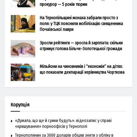
прокурор — 5 років тюрми
На Тернопільщині монаха забрали просто з
поля: у ТЦК пояснили мобілізацію священника
Почаївської лаври
Зросли рейтинги — зросла й зарплата: скільки
отримує голова Більче-Золотецької громади
Мільйони на чиновників і “економія” на дітях:
що показали декларації керівництва Чорткова
Корупція
«Думала, що ще й сумки будуть»: відеозапис у справі
«кришування» порноофісів у Тернополі
Тернополянин за 3000 доларів обіцяв зняти з обліку в