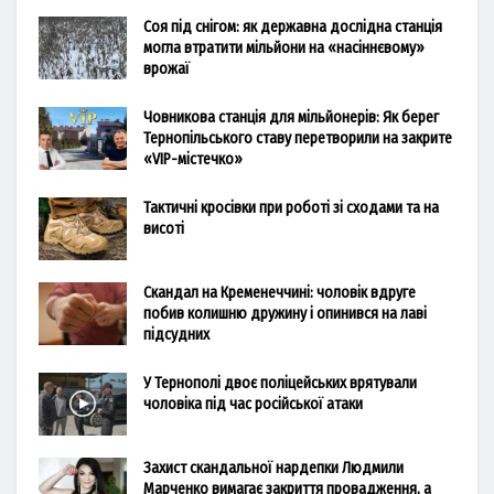
Соя під снігом: як державна дослідна станція
могла втратити мільйони на «насіннєвому»
врожаї
Човникова станція для мільйонерів: Як берег
Тернопільського ставу перетворили на закрите
«VIP-містечко»
Тактичні кросівки при роботі зі сходами та на
висоті
Скандал на Кременеччині: чоловік вдруге
побив колишню дружину і опинився на лаві
підсудних
У Тернополі двоє поліцейських врятували
чоловіка під час російської атаки
Захист скандальної нардепки Людмили
Марченко вимагає закриття провадження, а