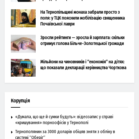
На Тернопільщині монаха забрали просто з
поля: у ТЦК пояснили мобілізацію священника
Почаївської лаври
Зросли рейтинги — зросла й зарплата: скільки
отримує голова Більче-Золотецької громади
Мільйони на чиновників і “економія” на дітях:
що показали декларації керівництва Чорткова
Корупція
«Думала, що ще й сумки будуть»: відеозапис у справі
«кришування» порноофісів у Тернополі
Тернополянин за 3000 доларів обіцяв зняти з обліку в
системі “Оберіг”