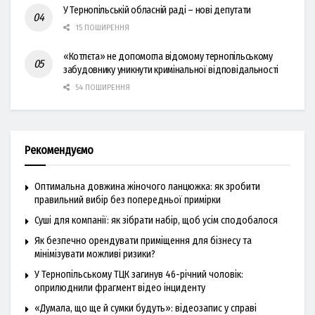
У Тернопільській обласній раді – нові депутати
15 ПОШИРЕННЯ
«Котлєта» не допомогла відомому тернопільському
забудовнику уникнути кримінальної відповідальності
54 ПОШИРЕННЯ
Рекомендуємо
Оптимальна довжина жіночого ланцюжка: як зробити
правильний вибір без попередньої примірки
Суші для компанії: як зібрати набір, щоб усім сподобалося
Як безпечно орендувати приміщення для бізнесу та
мінімізувати можливі ризики?
У Тернопільському ТЦК загинув 46-річний чоловік:
оприлюднили фрагмент відео інциденту
«Думала, що ще й сумки будуть»: відеозапис у справі