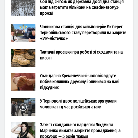
Соя під снігом: як державна дослідна станція
могла втратити мільйони на «насіннєвому»
врожаї
Човникова станція для мільйонерів: Як берег
Тернопільського ставу перетворили на закрите
«VIP-містечко»
Тактичні кросівки при роботі зі сходами та на
висоті
Скандал на Кременеччині: чоловік вдруге
побив колишню дружину і опинився на лаві
підсудних
У Тернополі двоє поліцейських врятували
чоловіка під час російської атаки
Захист скандальної нардепки Людмили
Марченко вимагає закриття провадження, а
прокурор — 5 років тюрми