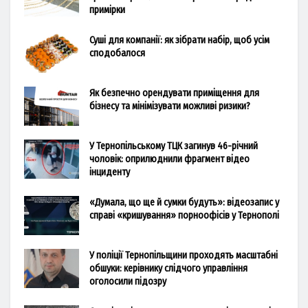
примірки
Суші для компанії: як зібрати набір, щоб усім
сподобалося
Як безпечно орендувати приміщення для
бізнесу та мінімізувати можливі ризики?
У Тернопільському ТЦК загинув 46-річний
чоловік: оприлюднили фрагмент відео
інциденту
«Думала, що ще й сумки будуть»: відеозапис у
справі «кришування» порноофісів у Тернополі
У поліції Тернопільщини проходять масштабні
обшуки: керівнику слідчого управління
оголосили підозру