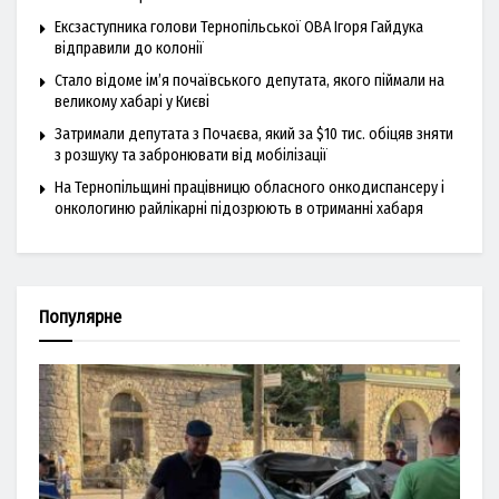
Ексзаступника голови Тернопільської ОВА Ігоря Гайдука
відправили до колонії
Стало відоме ім’я почаївського депутата, якого піймали на
великому хабарі у Києві
Затримали депутата з Почаєва, який за $10 тис. обіцяв зняти
з розшуку та забронювати від мобілізації
На Тернопільщині працівницю обласного онкодиспансеру і
онкологиню райлікарні підозрюють в отриманні хабаря
Популярне