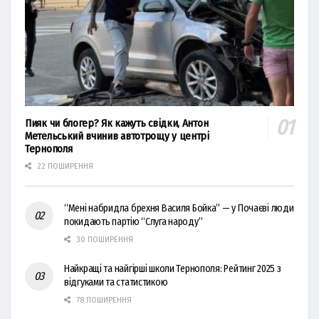
Пияк чи блогер? Як кажуть свідки, Антон
Метельський вчинив автотрощу у центрі
Тернополя
22 ПОШИРЕННЯ
“Мені набридла брехня Василя Бойка” — у Почаєві люди
покидають партію “Слуга народу”
30 ПОШИРЕННЯ
Найкращі та найгірші школи Тернополя: Рейтинг 2025 з
відгуками та статистикою
78 ПОШИРЕННЯ