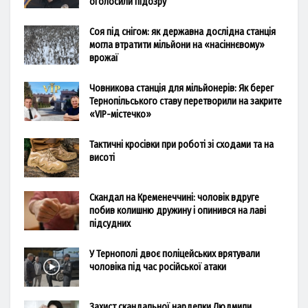
оголосили підозру
Соя під снігом: як державна дослідна станція
могла втратити мільйони на «насіннєвому»
врожаї
Човникова станція для мільйонерів: Як берег
Тернопільського ставу перетворили на закрите
«VIP-містечко»
Тактичні кросівки при роботі зі сходами та на
висоті
Скандал на Кременеччині: чоловік вдруге
побив колишню дружину і опинився на лаві
підсудних
У Тернополі двоє поліцейських врятували
чоловіка під час російської атаки
Захист скандальної нардепки Людмили