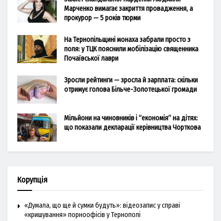
Марченко вимагає закриття провадження, а
прокурор — 5 років тюрми
На Тернопільщині монаха забрали просто з
поля: у ТЦК пояснили мобілізацію священника
Почаївської лаври
Зросли рейтинги — зросла й зарплата: скільки
отримує голова Більче-Золотецької громади
Мільйони на чиновників і “економія” на дітях:
що показали декларації керівництва Чорткова
Корупція
«Думала, що ще й сумки будуть»: відеозапис у справі
«кришування» порноофісів у Тернополі