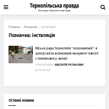
Головна
Позначки
інсталяція
Позначка:
інсталяція
Міська рада Тернополя “осоромилася”: в
центрі міста встановили монумент пам’яті
з помилками у написі
ОПУБЛІКОВАНО
АВКСЕНТІЙ РУСЛАНОВИЧ
30.08.2023
Останні новини