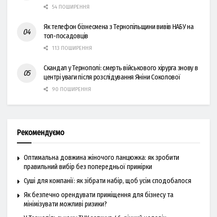
54 ПОШИРЕННЯ
Як телефон бізнесмена з Тернопільщини вивів НАБУ на
топ-посадовців
113 ПОШИРЕННЯ
Скандал у Тернополі: смерть військового хірурга знову в
центрі уваги після розслідування Яніни Соколової
90 ПОШИРЕННЯ
Рекомендуємо
Оптимальна довжина жіночого ланцюжка: як зробити
правильний вибір без попередньої примірки
Суші для компанії: як зібрати набір, щоб усім сподобалося
Як безпечно орендувати приміщення для бізнесу та
мінімізувати можливі ризики?