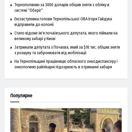
Тернополянин за 3000 доларів обіцяв зняти з обліку в
системі “Оберіг”
Ексзаступника голови Тернопільської ОВА Ігоря Гайдука
відправили до колонії
Стало відоме ім’я почаївського депутата, якого піймали на
великому хабарі у Києві
Затримали депутата з Почаєва, який за $10 тис. обіцяв зняти
з розшуку та забронювати від мобілізації
На Тернопільщині працівницю обласного онкодиспансеру і
онкологиню райлікарні підозрюють в отриманні хабаря
Популярне