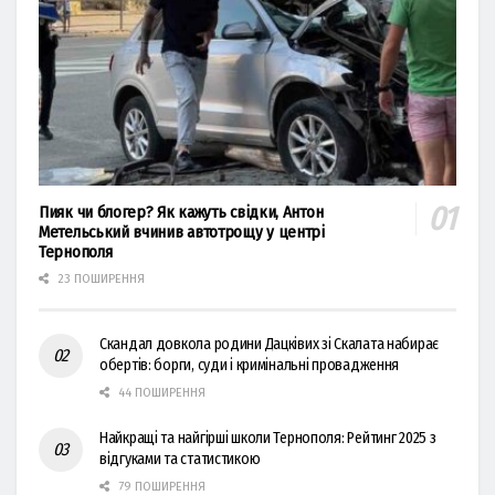
Пияк чи блогер? Як кажуть свідки, Антон
Метельський вчинив автотрощу у центрі
Тернополя
23 ПОШИРЕННЯ
Скандал довкола родини Дацківих зі Скалата набирає
обертів: борги, суди і кримінальні провадження
44 ПОШИРЕННЯ
Найкращі та найгірші школи Тернополя: Рейтинг 2025 з
відгуками та статистикою
79 ПОШИРЕННЯ