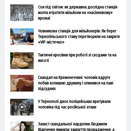
Соя під снігом: як державна дослідна станція
могла втратити мільйони на «насіннєвому»
врожаї
Човникова станція для мільйонерів: Як берег
Тернопільського ставу перетворили на закрите
«VIP-містечко»
Тактичні кросівки при роботі зі сходами та на
висоті
Скандал на Кременеччині: чоловік вдруге
побив колишню дружину і опинився на лаві
підсудних
У Тернополі двоє поліцейських врятували
чоловіка під час російської атаки
Захист скандальної нардепки Людмили
Марченко вимагає закриття провадження, а