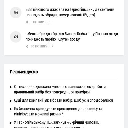
Біля цілющого джерела на Тернопільщині, де сектанти
проводять обряди, помер чоловік (Відео)
6 ПОШИРЕННЯ
“Мені набридла брехня Василя Бойка” — у Почаєві люди
покидають партію “Слуга народу”
30 ПОШИРЕННЯ
Рекомендуємо
Оптимальна довжина жіночого ланцюжка: як зробити
правильний вибір без попередньої примірки
Суші для компанії: як зібрати набір, щоб усім сподобалося
Як безпечно орендувати приміщення для бізнесу та
мінімізувати можливі ризики?
У Тернопільському ТЦК загинув 46-річний чоловік:
оприлюднили фрагмент відео інциденту