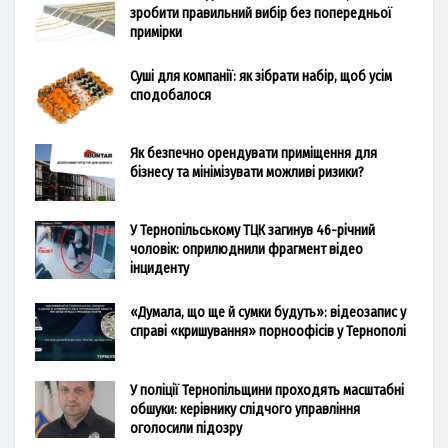
зробити правильний вибір без попередньої
примірки
Суші для компанії: як зібрати набір, щоб усім
сподобалося
Як безпечно орендувати приміщення для
бізнесу та мінімізувати можливі ризики?
У Тернопільському ТЦК загинув 46-річний
чоловік: оприлюднили фрагмент відео
інциденту
«Думала, що ще й сумки будуть»: відеозапис у
справі «кришування» порноофісів у Тернополі
У поліції Тернопільщини проходять масштабні
обшуки: керівнику слідчого управління
оголосили підозру