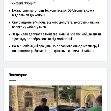
системі “Оберіг”
Ексзаступника голови Тернопільської ОВА Ігоря Гайдука
відправили до колонії
Стало відоме ім’я почаївського депутата, якого піймали на
великому хабарі у Києві
Затримали депутата з Почаєва, який за $10 тис. обіцяв зняти
з розшуку та забронювати від мобілізації
На Тернопільщині працівницю обласного онкодиспансеру і
онкологиню райлікарні підозрюють в отриманні хабаря
Популярне