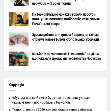
прокурор — 5 років тюрми
На Тернопільщині монаха забрали просто з
поля: у ТЦК пояснили мобілізацію священника
Почаївської лаври
Зросли рейтинги — зросла й зарплата: скільки
отримує голова Більче-Золотецької громади
Мільйони на чиновників і “економія” на дітях:
що показали декларації керівництва Чорткова
Корупція
«Думала, що ще й сумки будуть»: відеозапис у справі
«кришування» порноофісів у Тернополі
Тернополянин за 3000 доларів обіцяв зняти з обліку в