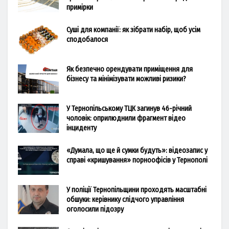
примірки
Суші для компанії: як зібрати набір, щоб усім
сподобалося
Як безпечно орендувати приміщення для
бізнесу та мінімізувати можливі ризики?
У Тернопільському ТЦК загинув 46-річний
чоловік: оприлюднили фрагмент відео
інциденту
«Думала, що ще й сумки будуть»: відеозапис у
справі «кришування» порноофісів у Тернополі
У поліції Тернопільщини проходять масштабні
обшуки: керівнику слідчого управління
оголосили підозру