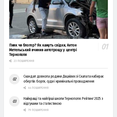
Пияк чи блогер? Як кажуть свідки, Антон
Метельський вчинив автотрощу у центрі
Тернополя
23 ПОШИРЕННЯ
Скандал довкола родини Дацківих зі Скалата набирає
обертів: борги, суди і кримінальні провадження
44 ПОШИРЕННЯ
Найкращі та найгірші школи Тернополя: Рейтинг 2025 з
відгуками та статистикою
79 ПОШИРЕННЯ