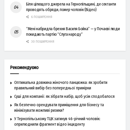
Біля цілющого джерела на Тернопільщині, де сектанти
проводять обряди, помер чоловік (Відео)
6 ПОШИРЕННЯ
“Мені набридла брехня Василя Бойка” — у Почаєві люди
покидають партію “Слуга народу”
30 ПОШИРЕННЯ
Рекомендуємо
Оптимальна довжина жіночого ланцюжка: як зробити
правильний вибір без попередньої примірки
Суші для компанії: як зібрати набір, щоб усім сподобалося
Як безпечно орендувати приміщення для бізнесу та
мінімізувати можливі ризики?
У Тернопільському ТЦК загинув 46-річний чоловік:
оприлюднили фрагмент відео інциденту