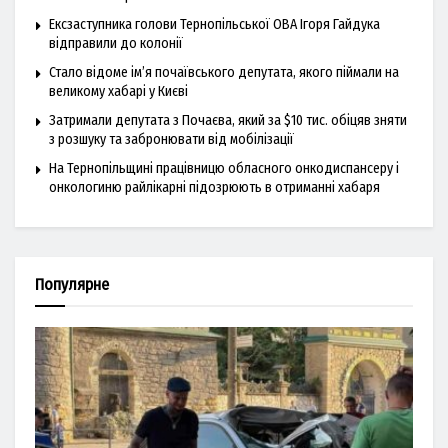
Ексзаступника голови Тернопільської ОВА Ігоря Гайдука
відправили до колонії
Стало відоме ім’я почаївського депутата, якого піймали на
великому хабарі у Києві
Затримали депутата з Почаєва, який за $10 тис. обіцяв зняти
з розшуку та забронювати від мобілізації
На Тернопільщині працівницю обласного онкодиспансеру і
онкологиню райлікарні підозрюють в отриманні хабаря
Популярне