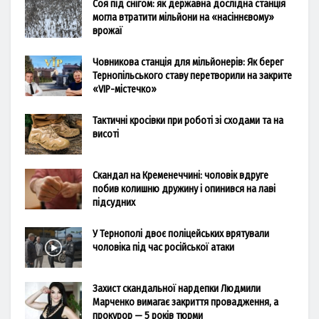
Соя під снігом: як державна дослідна станція
могла втратити мільйони на «насіннєвому»
врожаї
Човникова станція для мільйонерів: Як берег
Тернопільського ставу перетворили на закрите
«VIP-містечко»
Тактичні кросівки при роботі зі сходами та на
висоті
Скандал на Кременеччині: чоловік вдруге
побив колишню дружину і опинився на лаві
підсудних
У Тернополі двоє поліцейських врятували
чоловіка під час російської атаки
Захист скандальної нардепки Людмили
Марченко вимагає закриття провадження, а
прокурор — 5 років тюрми