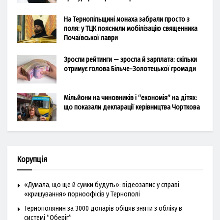
На Тернопільщині монаха забрали просто з
поля: у ТЦК пояснили мобілізацію священника
Почаївської лаври
Зросли рейтинги — зросла й зарплата: скільки
отримує голова Більче-Золотецької громади
Мільйони на чиновників і “економія” на дітях:
що показали декларації керівництва Чорткова
Корупція
«Думала, що ще й сумки будуть»: відеозапис у справі
«кришування» порноофісів у Тернополі
Тернополянин за 3000 доларів обіцяв зняти з обліку в
системі “Оберіг”