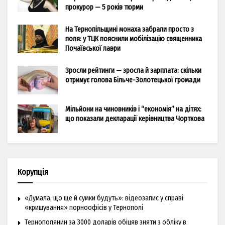
прокурор — 5 років тюрми
На Тернопільщині монаха забрали просто з
поля: у ТЦК пояснили мобілізацію священника
Почаївської лаври
Зросли рейтинги — зросла й зарплата: скільки
отримує голова Більче-Золотецької громади
Мільйони на чиновників і “економія” на дітях:
що показали декларації керівництва Чорткова
Корупція
«Думала, що ще й сумки будуть»: відеозапис у справі
«кришування» порноофісів у Тернополі
Тернополянин за 3000 доларів обіцяв зняти з обліку в