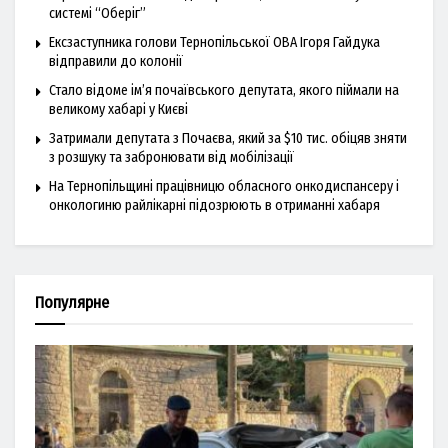
системі “Оберіг”
Ексзаступника голови Тернопільської ОВА Ігоря Гайдука
відправили до колонії
Стало відоме ім’я почаївського депутата, якого піймали на
великому хабарі у Києві
Затримали депутата з Почаєва, який за $10 тис. обіцяв зняти
з розшуку та забронювати від мобілізації
На Тернопільщині працівницю обласного онкодиспансеру і
онкологиню райлікарні підозрюють в отриманні хабаря
Популярне