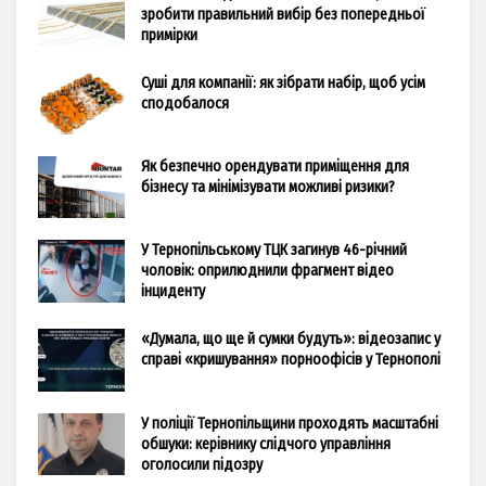
зробити правильний вибір без попередньої
примірки
Суші для компанії: як зібрати набір, щоб усім
сподобалося
Як безпечно орендувати приміщення для
бізнесу та мінімізувати можливі ризики?
У Тернопільському ТЦК загинув 46-річний
чоловік: оприлюднили фрагмент відео
інциденту
«Думала, що ще й сумки будуть»: відеозапис у
справі «кришування» порноофісів у Тернополі
У поліції Тернопільщини проходять масштабні
обшуки: керівнику слідчого управління
оголосили підозру