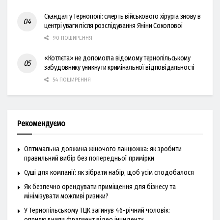
Скандал у Тернополі: смерть військового хірурга знову в
центрі уваги після розслідування Яніни Соколової
90 ПОШИРЕННЯ
«Котлєта» не допомогла відомому тернопільському
забудовнику уникнути кримінальної відповідальності
54 ПОШИРЕННЯ
Рекомендуємо
Оптимальна довжина жіночого ланцюжка: як зробити
правильний вибір без попередньої примірки
Суші для компанії: як зібрати набір, щоб усім сподобалося
Як безпечно орендувати приміщення для бізнесу та
мінімізувати можливі ризики?
У Тернопільському ТЦК загинув 46-річний чоловік:
оприлюднили фрагмент відео інциденту