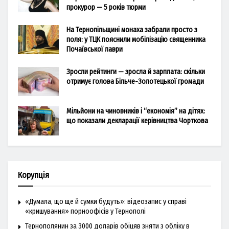
прокурор — 5 років тюрми
На Тернопільщині монаха забрали просто з
поля: у ТЦК пояснили мобілізацію священника
Почаївської лаври
Зросли рейтинги — зросла й зарплата: скільки
отримує голова Більче-Золотецької громади
Мільйони на чиновників і “економія” на дітях:
що показали декларації керівництва Чорткова
Корупція
«Думала, що ще й сумки будуть»: відеозапис у справі
«кришування» порноофісів у Тернополі
Тернополянин за 3000 доларів обіцяв зняти з обліку в