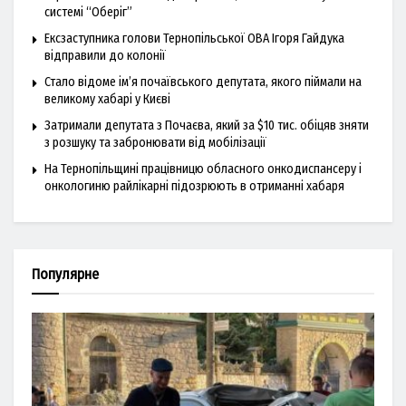
системі “Оберіг”
Ексзаступника голови Тернопільської ОВА Ігоря Гайдука
відправили до колонії
Стало відоме ім’я почаївського депутата, якого піймали на
великому хабарі у Києві
Затримали депутата з Почаєва, який за $10 тис. обіцяв зняти
з розшуку та забронювати від мобілізації
На Тернопільщині працівницю обласного онкодиспансеру і
онкологиню райлікарні підозрюють в отриманні хабаря
Популярне