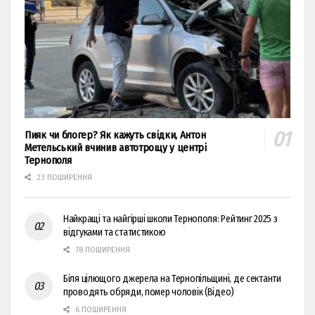
Пияк чи блогер? Як кажуть свідки, Антон
Метельський вчинив автотрощу у центрі
Тернополя
23 ПОШИРЕННЯ
Найкращі та найгірші школи Тернополя: Рейтинг 2025 з
відгуками та статистикою
78 ПОШИРЕННЯ
Біля цілющого джерела на Тернопільщині, де сектанти
проводять обряди, помер чоловік (Відео)
6 ПОШИРЕННЯ