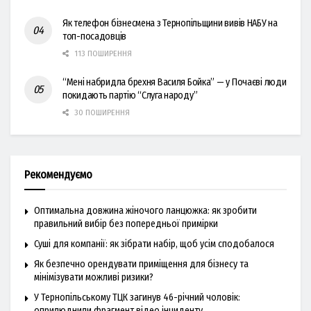
Як телефон бізнесмена з Тернопільщини вивів НАБУ на
топ-посадовців
113 ПОШИРЕННЯ
“Мені набридла брехня Василя Бойка” — у Почаєві люди
покидають партію “Слуга народу”
30 ПОШИРЕННЯ
Рекомендуємо
Оптимальна довжина жіночого ланцюжка: як зробити
правильний вибір без попередньої примірки
Суші для компанії: як зібрати набір, щоб усім сподобалося
Як безпечно орендувати приміщення для бізнесу та
мінімізувати можливі ризики?
У Тернопільському ТЦК загинув 46-річний чоловік:
оприлюднили фрагмент відео інциденту