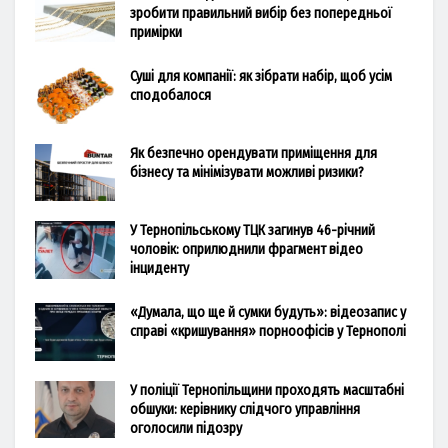
зробити правильний вибір без попередньої
примірки
Суші для компанії: як зібрати набір, щоб усім
сподобалося
Як безпечно орендувати приміщення для
бізнесу та мінімізувати можливі ризики?
У Тернопільському ТЦК загинув 46-річний
чоловік: оприлюднили фрагмент відео
інциденту
«Думала, що ще й сумки будуть»: відеозапис у
справі «кришування» порноофісів у Тернополі
У поліції Тернопільщини проходять масштабні
обшуки: керівнику слідчого управління
оголосили підозру