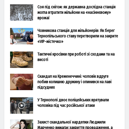
Соя під снігом: як державна дослідна станція
могла втратити мільйони на «насіннєвому»
врожаї
Човникова станція для мільйонерів: Як берег
Тернопільського ставу перетворили на закрите
«VIP-містечко»
Тактичні кросівки при роботі зі сходами та на
висоті
Скандал на Кременеччині: чоловік вдруге
побив колишню дружину і опинився на лаві
підсудних
У Тернополі двоє поліцейських врятували
чоловіка під час російської атаки
Захист скандальної нардепки Людмили
Марченко вимагає закриття провадження, а