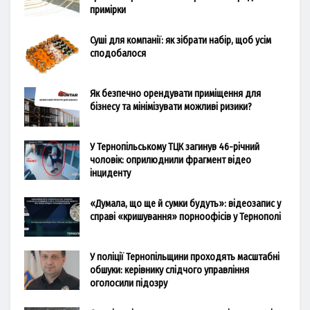
примірки
Суші для компанії: як зібрати набір, щоб усім
сподобалося
Як безпечно орендувати приміщення для
бізнесу та мінімізувати можливі ризики?
У Тернопільському ТЦК загинув 46-річний
чоловік: оприлюднили фрагмент відео
інциденту
«Думала, що ще й сумки будуть»: відеозапис у
справі «кришування» порноофісів у Тернополі
У поліції Тернопільщини проходять масштабні
обшуки: керівнику слідчого управління
оголосили підозру