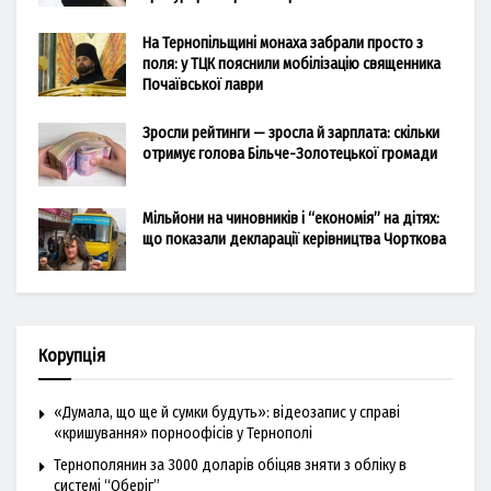
На Тернопільщині монаха забрали просто з
поля: у ТЦК пояснили мобілізацію священника
Почаївської лаври
Зросли рейтинги — зросла й зарплата: скільки
отримує голова Більче-Золотецької громади
Мільйони на чиновників і “економія” на дітях:
що показали декларації керівництва Чорткова
Корупція
«Думала, що ще й сумки будуть»: відеозапис у справі
«кришування» порноофісів у Тернополі
Тернополянин за 3000 доларів обіцяв зняти з обліку в
системі “Оберіг”