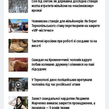
Соя під снігом: як державна дослідна станція
могла втратити мільйони на «насіннєвому»
врожаї
Човникова станція для мільйонерів: Як берег
Тернопільського ставу перетворили на закрите
«VIP-містечко»
Тактичні кросівки при роботі зі сходами та на
висоті
Скандал на Кременеччині: чоловік вдруге
побив колишню дружину і опинився на лаві
підсудних
У Тернополі двоє поліцейських врятували
чоловіка під час російської атаки
Захист скандальної нардепки Людмили
Марченко вимагає закриття провадження, а
прокурор — 5 років тюрми