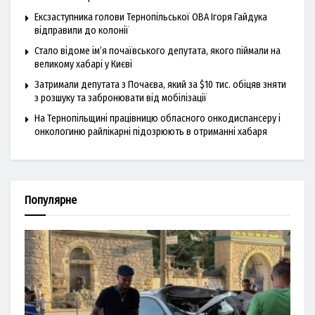
Ексзаступника голови Тернопільської ОВА Ігоря Гайдука
відправили до колонії
Стало відоме ім’я почаївського депутата, якого піймали на
великому хабарі у Києві
Затримали депутата з Почаєва, який за $10 тис. обіцяв зняти
з розшуку та забронювати від мобілізації
На Тернопільщині працівницю обласного онкодиспансеру і
онкологиню райлікарні підозрюють в отриманні хабаря
Популярне