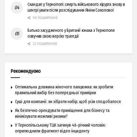
Скандал у Тернополі: смерть військового хірурга знову в
центрі уваги після розслідування Яніни Соколової
90 ПОШИРЕННЯ
Батько засудженого у Британії юнака з Тернополя
озвучив свою версію трагедії
32 ПОШИРЕННЯ
Рекомендуємо
Оптимальна довжина жіночого ланцюжка: як зробити
правильний вибір без попередньої примірки
Суші для компанії: як зібрати набір, щоб усім сподобалося
Як безпечно орендувати приміщення для бізнесу та
мінімізувати можливі ризики?
У Тернопільському ТЦК загинув 46-річний чоловік:
оприлюднили фрагмент відео інциденту