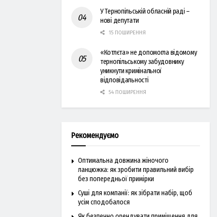
У Тернопільській обласній раді –
нові депутати
15 ПОШИРЕННЯ
«Котлєта» не допомогла відомому
тернопільському забудовнику
уникнути кримінальної
відповідальності
54 ПОШИРЕННЯ
Рекомендуємо
Оптимальна довжина жіночого
ланцюжка: як зробити правильний вибір
без попередньої примірки
Суші для компанії: як зібрати набір, щоб
усім сподобалося
Як безпечно орендувати приміщення для