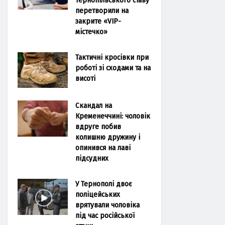
перетворили на
закрите «VIP-
містечко»
Тактичні кросівки при
роботі зі сходами та на
висоті
Скандал на
Кременеччині: чоловік
вдруге побив
колишню дружину і
опинився на лаві
підсудних
У Тернополі двоє
поліцейських
врятували чоловіка
під час російської