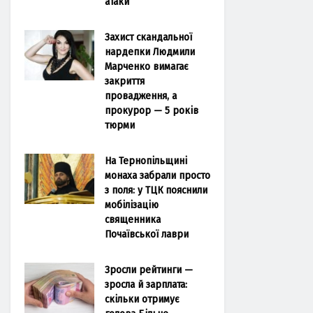
атаки
Захист скандальної
нардепки Людмили
Марченко вимагає
закриття
провадження, а
прокурор — 5 років
тюрми
На Тернопільщині
монаха забрали просто
з поля: у ТЦК пояснили
мобілізацію
священника
Почаївської лаври
Зросли рейтинги —
зросла й зарплата:
скільки отримує