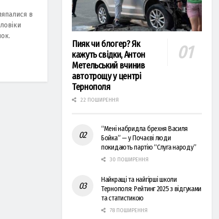
ляпалися в
оловіки
ок.
Пияк чи блогер? Як
кажуть свідки, Антон
Метельський вчинив
автотрощу у центрі
Тернополя
22 ПОШИРЕННЯ
“Мені набридла брехня Василя
Бойка” — у Почаєві люди
покидають партію “Слуга народу”
30 ПОШИРЕННЯ
Найкращі та найгірші школи
Тернополя: Рейтинг 2025 з відгуками
та статистикою
78 ПОШИРЕННЯ