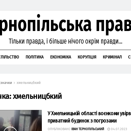
СПІЛЬСТВО
ПОЛІТИКА
ЕКОНОМІКА
КОРУПЦІЯ
КРИМІНАЛ
С
значки
хмельницбкий
чка:
хмельницбкий
У Хмельницькій області воєнкоми увір
приватний будинок з погрозами
ОПУБЛІКОВАНО
ІВАН ТЕРНОПІЛЬСЬКИЙ
04.07.2023