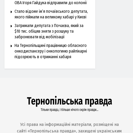
ОВА Ігоря Гайдука відправили до колонії
Стало відоме ім’я почаївського депутата,
якого піймали на великому хабарі у Києві
Затримали депутата з Почаєва, який за
$10 тис. обіцяв зняти з розшуку та
забронювати від мобілізації
На Тернопільщині працівницю обласного
онкодиспансеру і онкологиню райлікарні
підозрюють в отриманні хабаря
Усі права на інформаційні матеріали, розміщені на
сайті «Тернопільська правда», захищені українським