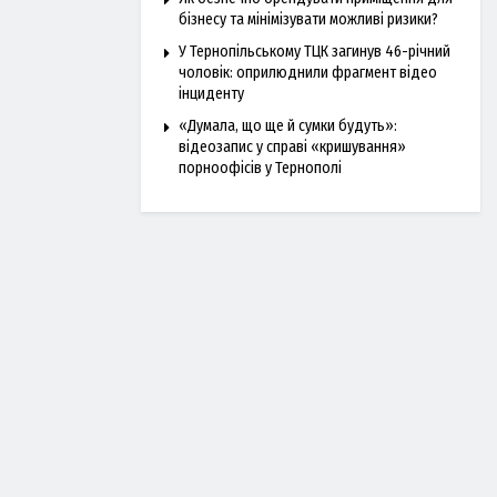
бізнесу та мінімізувати можливі ризики?
У Тернопільському ТЦК загинув 46-річний
чоловік: оприлюднили фрагмент відео
інциденту
«Думала, що ще й сумки будуть»:
відеозапис у справі «кришування»
порноофісів у Тернополі