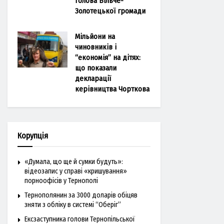
голова Більче-
Золотецької громади
Мільйони на
чиновників і
“економія” на дітях:
що показали
декларації
керівництва Чорткова
Корупція
«Думала, що ще й сумки будуть»:
відеозапис у справі «кришування»
порноофісів у Тернополі
Тернополянин за 3000 доларів обіцяв
зняти з обліку в системі “Оберіг”
Ексзаступника голови Тернопільської