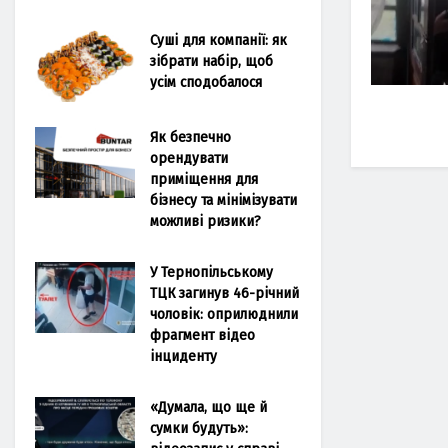
Суші для компанії: як
зібрати набір, щоб
усім сподобалося
Як безпечно
орендувати
приміщення для
бізнесу та мінімізувати
можливі ризики?
У Тернопільському
ТЦК загинув 46-річний
чоловік: оприлюднили
фрагмент відео
інциденту
«Думала, що ще й
сумки будуть»: