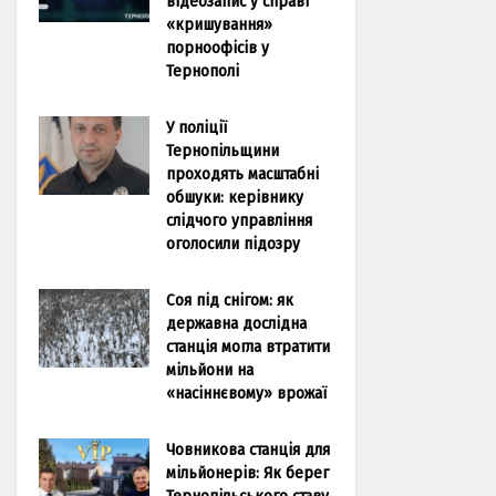
відеозапис у справі
«кришування»
порноофісів у
Тернополі
У поліції
Тернопільщини
проходять масштабні
обшуки: керівнику
слідчого управління
оголосили підозру
Соя під снігом: як
державна дослідна
станція могла втратити
мільйони на
«насіннєвому» врожаї
Човникова станція для
мільйонерів: Як берег
Тернопільського ставу