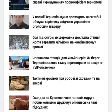
справі «кришування» порноофісів у Тернополі
У поліції Тернопільщини проходять масштабні
обшуки: керівнику слідчого управління
оголосили підозру
Соя під снігом: як державна дослідна станція
могла втратити мільйони на «насіннєвому»
врожаї
Човникова станція для мільйонерів: Як берег
Тернопільського ставу перетворили на закрите
«VIP-містечко»
Тактичні кросівки при роботі зі сходами та на
висоті
Скандал на Кременеччині: чоловік вдруге
побив колишню дружину і опинився на лаві
підсудних