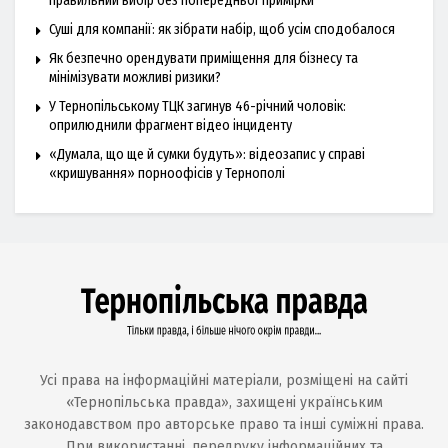
правильний вибір без попередньої примірки
Суші для компанії: як зібрати набір, щоб усім сподобалося
Як безпечно орендувати приміщення для бізнесу та
мінімізувати можливі ризики?
У Тернопільському ТЦК загинув 46-річний чоловік:
оприлюднили фрагмент відео інциденту
«Думала, що ще й сумки будуть»: відеозапис у справі
«кришування» порноофісів у Тернополі
Усі права на інформаційні матеріали, розміщені на сайті
«Тернопільська правда», захищені українським
законодавством про авторське право та інші суміжні права.
При використанні, передруку інформаційних та