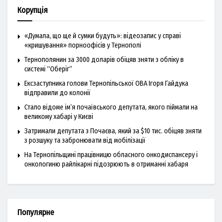
Корупція
«Думала, що ще й сумки будуть»: відеозапис у справі
«кришування» порноофісів у Тернополі
Тернополянин за 3000 доларів обіцяв зняти з обліку в
системі “Оберіг”
Ексзаступника голови Тернопільської ОВА Ігоря Гайдука
відправили до колонії
Стало відоме ім’я почаївського депутата, якого піймали на
великому хабарі у Києві
Затримали депутата з Почаєва, який за $10 тис. обіцяв зняти
з розшуку та забронювати від мобілізації
На Тернопільщині працівницю обласного онкодиспансеру і
онкологиню райлікарні підозрюють в отриманні хабаря
Популярне