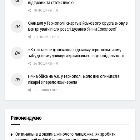
відгуками та статистикою
78 ПОШИРЕННЯ
Скандал у Тернополі: смерть військового хірурга знову в
центрі уваги після розслідування Яніни Соколової
90 ПОШИРЕННЯ
«Котлєта» не допомогла відомому тернопільському
забудовнику уникнути кримінальної відповідальності
54 ПОШИРЕННЯ
Нічна бійка на АЗС у Тернополі: молодик опинився в
лікарні з переломом черепа
60 ПОШИРЕННЯ
Рекомендуємо
Оптимальна довжина жіночого ланцюжка: як зробити