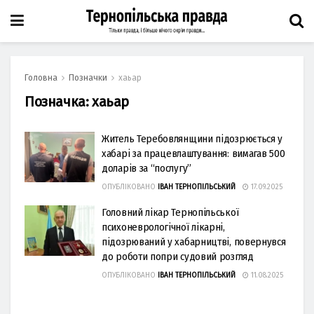
Головна
Позначки
хаьар
Позначка:
хаьар
Житель Теребовлянщини підозрюється у
хабарі за працевлаштування: вимагав 500
доларів за “послугу”
ОПУБЛІКОВАНО
ІВАН ТЕРНОПІЛЬСЬКИЙ
17.09.2025
Головний лікар Тернопільської
психоневрологічної лікарні,
підозрюваний у хабарництві, повернувся
до роботи попри судовий розгляд
ОПУБЛІКОВАНО
ІВАН ТЕРНОПІЛЬСЬКИЙ
11.08.2025