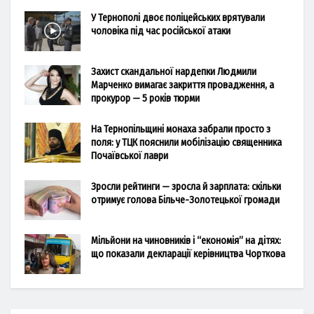
У Тернополі двоє поліцейських врятували
чоловіка під час російської атаки
Захист скандальної нардепки Людмили
Марченко вимагає закриття провадження, а
прокурор — 5 років тюрми
На Тернопільщині монаха забрали просто з
поля: у ТЦК пояснили мобілізацію священника
Почаївської лаври
Зросли рейтинги — зросла й зарплата: скільки
отримує голова Більче-Золотецької громади
Мільйони на чиновників і “економія” на дітях:
що показали декларації керівництва Чорткова