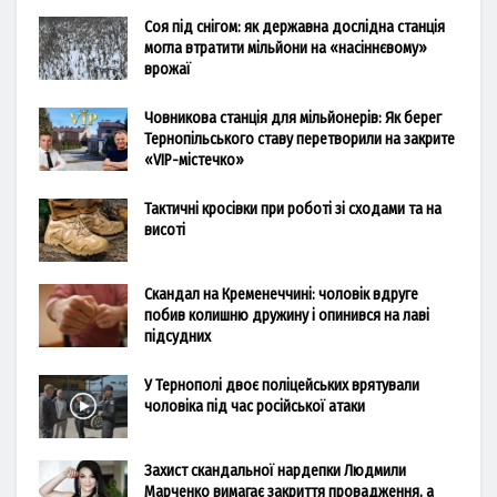
Соя під снігом: як державна дослідна станція
могла втратити мільйони на «насіннєвому»
врожаї
Човникова станція для мільйонерів: Як берег
Тернопільського ставу перетворили на закрите
«VIP-містечко»
Тактичні кросівки при роботі зі сходами та на
висоті
Скандал на Кременеччині: чоловік вдруге
побив колишню дружину і опинився на лаві
підсудних
У Тернополі двоє поліцейських врятували
чоловіка під час російської атаки
Захист скандальної нардепки Людмили
Марченко вимагає закриття провадження, а