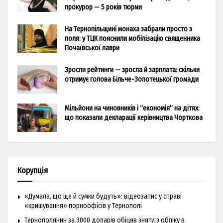
прокурор — 5 років тюрми
На Тернопільщині монаха забрали просто з
поля: у ТЦК пояснили мобілізацію священника
Почаївської лаври
Зросли рейтинги — зросла й зарплата: скільки
отримує голова Більче-Золотецької громади
Мільйони на чиновників і “економія” на дітях:
що показали декларації керівництва Чорткова
Корупція
«Думала, що ще й сумки будуть»: відеозапис у справі
«кришування» порноофісів у Тернополі
Тернополянин за 3000 доларів обіцяв зняти з обліку в