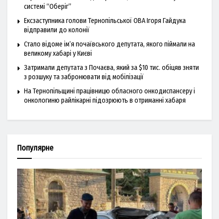
системі “Оберіг”
Ексзаступника голови Тернопільської ОВА Ігоря Гайдука
відправили до колонії
Стало відоме ім’я почаївського депутата, якого піймали на
великому хабарі у Києві
Затримали депутата з Почаєва, який за $10 тис. обіцяв зняти
з розшуку та забронювати від мобілізації
На Тернопільщині працівницю обласного онкодиспансеру і
онкологиню райлікарні підозрюють в отриманні хабаря
Популярне