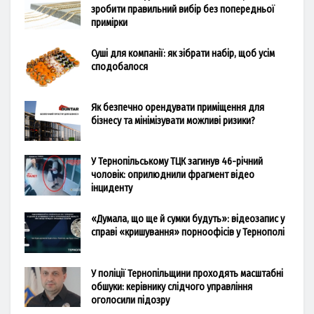
зробити правильний вибір без попередньої
примірки
Суші для компанії: як зібрати набір, щоб усім
сподобалося
Як безпечно орендувати приміщення для
бізнесу та мінімізувати можливі ризики?
У Тернопільському ТЦК загинув 46-річний
чоловік: оприлюднили фрагмент відео
інциденту
«Думала, що ще й сумки будуть»: відеозапис у
справі «кришування» порноофісів у Тернополі
У поліції Тернопільщини проходять масштабні
обшуки: керівнику слідчого управління
оголосили підозру