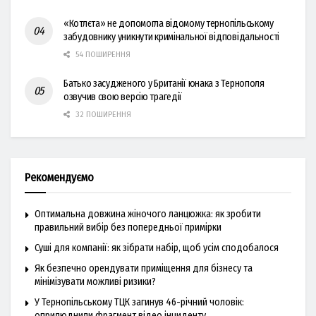
«Котлєта» не допомогла відомому тернопільському
забудовнику уникнути кримінальної відповідальності
54 ПОШИРЕННЯ
Батько засудженого у Британії юнака з Тернополя
озвучив свою версію трагедії
32 ПОШИРЕННЯ
Рекомендуємо
Оптимальна довжина жіночого ланцюжка: як зробити
правильний вибір без попередньої примірки
Суші для компанії: як зібрати набір, щоб усім сподобалося
Як безпечно орендувати приміщення для бізнесу та
мінімізувати можливі ризики?
У Тернопільському ТЦК загинув 46-річний чоловік:
оприлюднили фрагмент відео інциденту