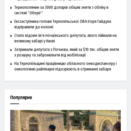
Тернополянин за 3000 доларів обіцяв зняти з обліку в
системі “Оберіг”
Ексзаступника голови Тернопільської ОВА Ігоря Гайдука
відправили до колонії
Стало відоме ім’я почаївського депутата, якого піймали на
великому хабарі у Києві
Затримали депутата з Почаєва, який за $10 тис. обіцяв зняти
з розшуку та забронювати від мобілізації
На Тернопільщині працівницю обласного онкодиспансеру і
онкологиню райлікарні підозрюють в отриманні хабаря
Популярне