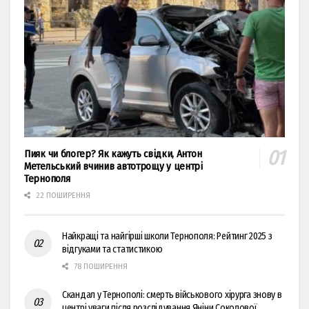
Пияк чи блогер? Як кажуть свідки, Антон
Метельський вчинив автотрощу у центрі
Тернополя
22 ПОШИРЕННЯ
Найкращі та найгірші школи Тернополя: Рейтинг 2025 з
відгуками та статистикою
78 ПОШИРЕННЯ
Скандал у Тернополі: смерть військового хірурга знову в
центрі уваги після розслідування Яніни Соколової