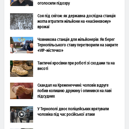
оголосили підозру
Соя під снігом: як державна дослідна станція
могла втратити мільйони на «насіннєвому»
врожаї
Човникова станція для мільйонерів: Як берег
Тернопільського ставу перетворили на закрите
«VIP-містечко»
Тактичні кросівки при роботі зі сходами та на
висоті
Скандал на Кременеччині: чоловік вдруге
побив колишню дружину і опинився на лаві
підсудних
У Тернополі двоє поліцейських врятували
чоловіка під час російської атаки