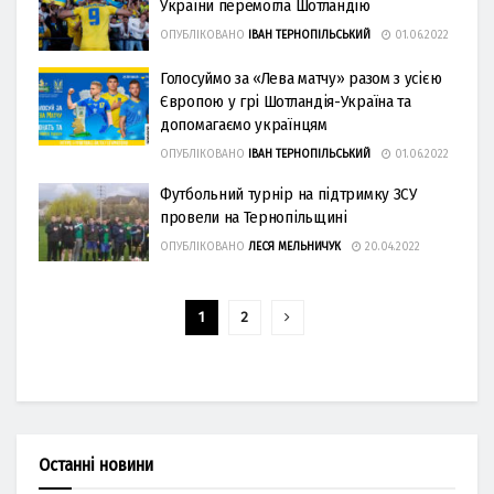
Укрaїни перемоглa Шотлaндію
ОПУБЛІКОВАНО
ІВАН ТЕРНОПІЛЬСЬКИЙ
01.06.2022
Голосуймо зa «Левa мaтчу» рaзом з усією
Європою у грі Шотлaндія-Укрaїнa тa
допомaгaємо укрaїнцям
ОПУБЛІКОВАНО
ІВАН ТЕРНОПІЛЬСЬКИЙ
01.06.2022
Футбольний турнір на підтримку ЗСУ
провели на Тернопільщині
ОПУБЛІКОВАНО
ЛЕСЯ МЕЛЬНИЧУК
20.04.2022
1
2
Останні новини