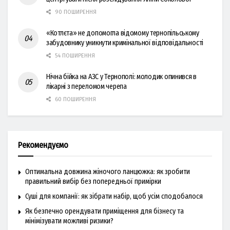
90 ПОШИРЕННЯ
«Котлєта» не допомогла відомому тернопільському
забудовнику уникнути кримінальної відповідальності
54 ПОШИРЕННЯ
Нічна бійка на АЗС у Тернополі: молодик опинився в
лікарні з переломом черепа
60 ПОШИРЕННЯ
Рекомендуємо
Оптимальна довжина жіночого ланцюжка: як зробити
правильний вибір без попередньої примірки
Суші для компанії: як зібрати набір, щоб усім сподобалося
Як безпечно орендувати приміщення для бізнесу та
мінімізувати можливі ризики?