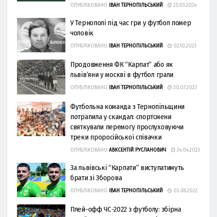
ОПУБЛІКОВАНО
ІВАН ТЕРНОПІЛЬСЬКИЙ
25.03.2024
У Тернополі під час гри у футбол помер
чоловік
ОПУБЛІКОВАНО
ІВАН ТЕРНОПІЛЬСЬКИЙ
02.10.2023
Продовження ФК “Карпат” або як
львів’яни у москві в футбол грали
ОПУБЛІКОВАНО
ІВАН ТЕРНОПІЛЬСЬКИЙ
30.07.2023
Футбольна команда з Тернопільщини
потрапила у скандал: спортсмени
святкували перемогу прослуховуючи
треки проросійської співачки
ОПУБЛІКОВАНО
АВКСЕНТІЙ РУСЛАНОВИЧ
24.04.2023
За львівські “Карпати” виступатимуть
брати зі Зборова
ОПУБЛІКОВАНО
ІВАН ТЕРНОПІЛЬСЬКИЙ
03.08.2022
Плей-офф ЧС-2022 з футболу: збірнa