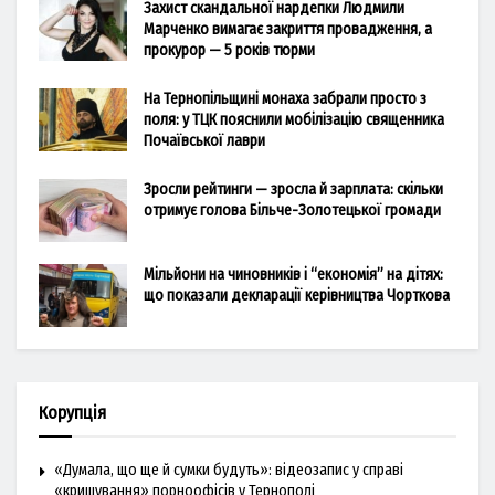
Захист скандальної нардепки Людмили
Марченко вимагає закриття провадження, а
прокурор — 5 років тюрми
На Тернопільщині монаха забрали просто з
поля: у ТЦК пояснили мобілізацію священника
Почаївської лаври
Зросли рейтинги — зросла й зарплата: скільки
отримує голова Більче-Золотецької громади
Мільйони на чиновників і “економія” на дітях:
що показали декларації керівництва Чорткова
Корупція
«Думала, що ще й сумки будуть»: відеозапис у справі
«кришування» порноофісів у Тернополі