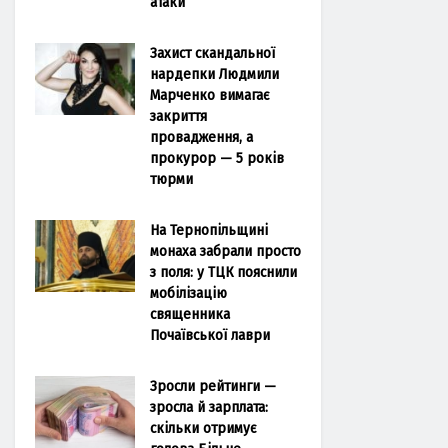
атаки
Захист скандальної
нардепки Людмили
Марченко вимагає
закриття
провадження, а
прокурор — 5 років
тюрми
На Тернопільщині
монаха забрали просто
з поля: у ТЦК пояснили
мобілізацію
священника
Почаївської лаври
Зросли рейтинги —
зросла й зарплата:
скільки отримує