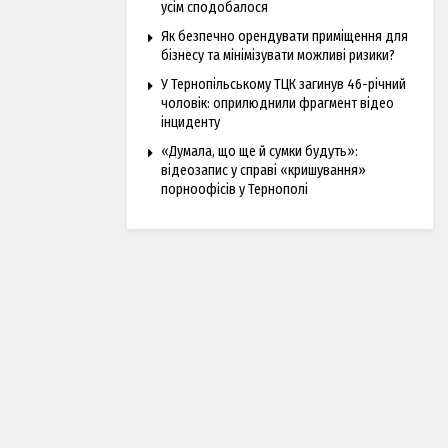
усім сподобалося
Як безпечно орендувати приміщення для
бізнесу та мінімізувати можливі ризики?
У Тернопільському ТЦК загинув 46-річний
чоловік: оприлюднили фрагмент відео
інциденту
«Думала, що ще й сумки будуть»:
відеозапис у справі «кришування»
порноофісів у Тернополі