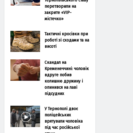
перетворили на
закрите «VIP-
містечко»
Тактичні кросівки при
роботі зі сходами та на
висоті
Скандал на
Кременеччині: чоловік
вдруге побив
колишню дружину і
опинився на лаві
підсудних
У Тернополі двоє
поліцейських
врятували чоловіка
під час російської