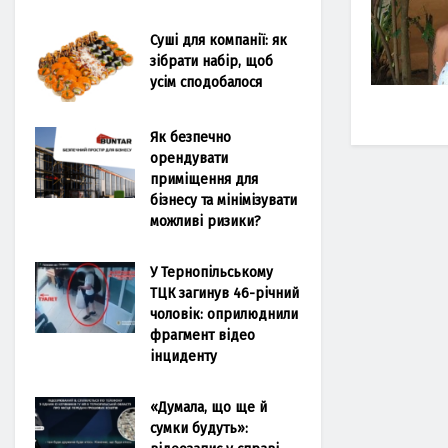
Суші для компанії: як
зібрати набір, щоб
усім сподобалося
Як безпечно
орендувати
приміщення для
бізнесу та мінімізувати
можливі ризики?
У Тернопільському
ТЦК загинув 46-річний
чоловік: оприлюднили
фрагмент відео
інциденту
«Думала, що ще й
сумки будуть»: