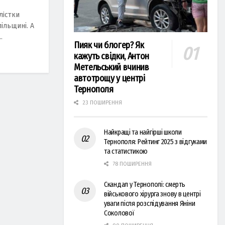
лicтки
ільщині. А
.
Пияк чи блогер? Як
кажуть свідки, Антон
Метельський вчинив
автотрощу у центрі
Тернополя
23 ПОШИРЕННЯ
Найкращі та найгірші школи
Тернополя: Рейтинг 2025 з відгуками
та статистикою
78 ПОШИРЕННЯ
Скандал у Тернополі: смерть
військового хірурга знову в центрі
уваги після розслідування Яніни
Соколової