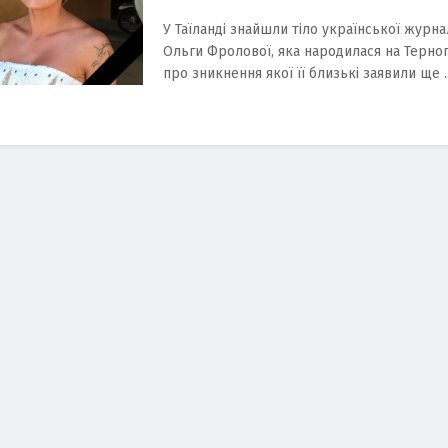
У Таїландi знайшли тiло укpаїнcької жуpна
Ольги Фpолової, яка наpодилаcя на Терноп
пpо зникнення якої її близькi заявили ще ..