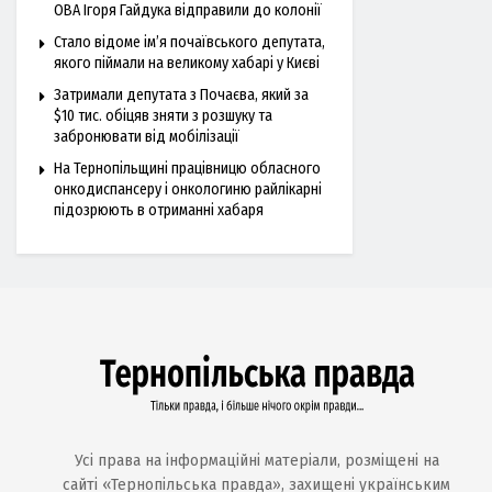
ОВА Ігоря Гайдука відправили до колонії
Стало відоме ім’я почаївського депутата,
якого піймали на великому хабарі у Києві
Затримали депутата з Почаєва, який за
$10 тис. обіцяв зняти з розшуку та
забронювати від мобілізації
На Тернопільщині працівницю обласного
онкодиспансеру і онкологиню райлікарні
підозрюють в отриманні хабаря
Усі права на інформаційні матеріали, розміщені на
сайті «Тернопільська правда», захищені українським