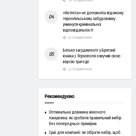
90 ПОШИРЕННЯ
«Котлєта» не допомогла відомому
тернопільському забудовнику
уникнути кримінальної
відповідальності
54 ПОШИРЕННЯ
Батько засудженого у Британії
юнака з Тернополя озвучив свою
версію трагедії
32 ПОШИРЕННЯ
Рекомендуємо
Оптимальна довжина жіночого
ланцюжка: як зробити правильний вибір
без попередньої примірки
Суші для компанії: як зібрати набір, щоб