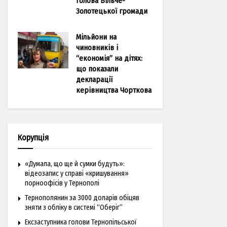
голова Більче-
Золотецької громади
Мільйони на
чиновників і
“економія” на дітях:
що показали
декларації
керівництва Чорткова
Корупція
«Думала, що ще й сумки будуть»:
відеозапис у справі «кришування»
порноофісів у Тернополі
Тернополянин за 3000 доларів обіцяв
зняти з обліку в системі “Оберіг”
Ексзаступника голови Тернопільської