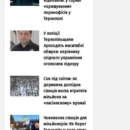
відеозапис у справі
«кришування»
порноофісів у
Тернополі
У поліції
Тернопільщини
проходять масштабні
обшуки: керівнику
слідчого управління
оголосили підозру
Соя під снігом: як
державна дослідна
станція могла втратити
мільйони на
«насіннєвому» врожаї
Човникова станція для
мільйонерів: Як берег
Тернопільського ставу