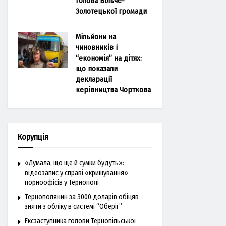
голова Більче-
Золотецької громади
Мільйони на
чиновників і
“економія” на дітях:
що показали
декларації
керівництва Чорткова
Корупція
«Думала, що ще й сумки будуть»:
відеозапис у справі «кришування»
порноофісів у Тернополі
Тернополянин за 3000 доларів обіцяв
зняти з обліку в системі “Оберіг”
Ексзаступника голови Тернопільської