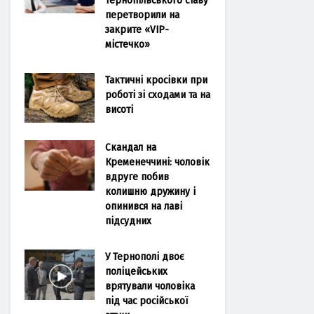
перетворили на
закрите «VIP-
містечко»
Тактичні кросівки при
роботі зі сходами та на
висоті
Скандал на
Кременеччині: чоловік
вдруге побив
колишню дружину і
опинився на лаві
підсудних
У Тернополі двоє
поліцейських
врятували чоловіка
під час російської