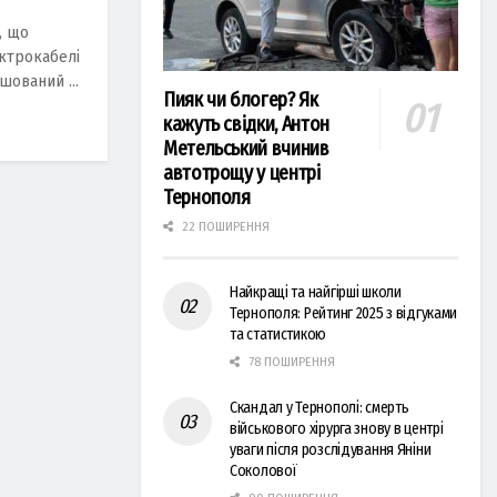
, що
ктрокабелі
шований ...
Пияк чи блогер? Як
кажуть свідки, Антон
Метельський вчинив
автотрощу у центрі
Тернополя
22 ПОШИРЕННЯ
Найкращі та найгірші школи
Тернополя: Рейтинг 2025 з відгуками
та статистикою
78 ПОШИРЕННЯ
Скандал у Тернополі: смерть
військового хірурга знову в центрі
уваги після розслідування Яніни
Соколової