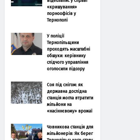
відеозапис у справі
«кришування»
порноофісів у
Тернополі
У поліції
Тернопільщини
проходять масштабні
обшуки: керівнику
слідчого управління
оголосили підозру
Соя під снігом: як
державна дослідна
станція могла втратити
мільйони на
«насіннєвому» врожаї
Човникова станція для
мільйонерів: Як берег
Тернопільського ставу