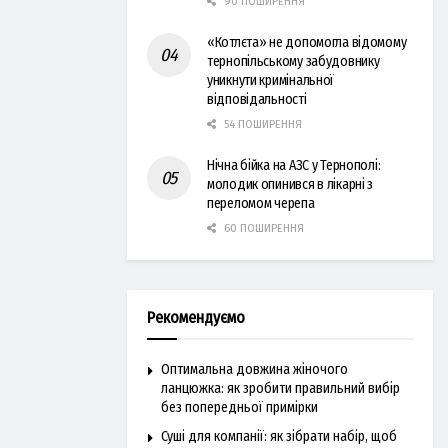
90 ПОШИРЕННЯ
«Котлєта» не допомогла відомому
тернопільському забудовнику
уникнути кримінальної
відповідальності
54 ПОШИРЕННЯ
Нічна бійка на АЗС у Тернополі:
молодик опинився в лікарні з
переломом черепа
60 ПОШИРЕННЯ
Рекомендуємо
Оптимальна довжина жіночого
ланцюжка: як зробити правильний вибір
без попередньої примірки
Суші для компанії: як зібрати набір, щоб