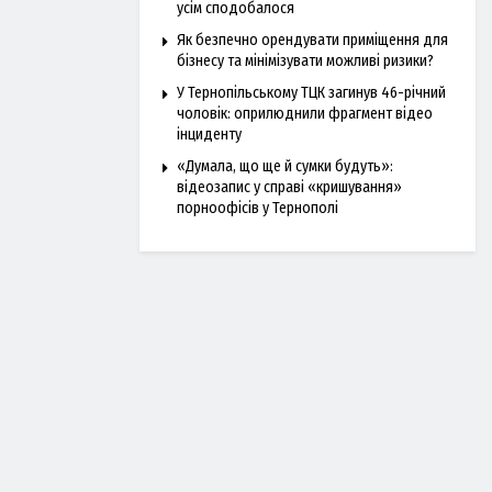
усім сподобалося
Як безпечно орендувати приміщення для
бізнесу та мінімізувати можливі ризики?
У Тернопільському ТЦК загинув 46-річний
чоловік: оприлюднили фрагмент відео
інциденту
«Думала, що ще й сумки будуть»:
відеозапис у справі «кришування»
порноофісів у Тернополі