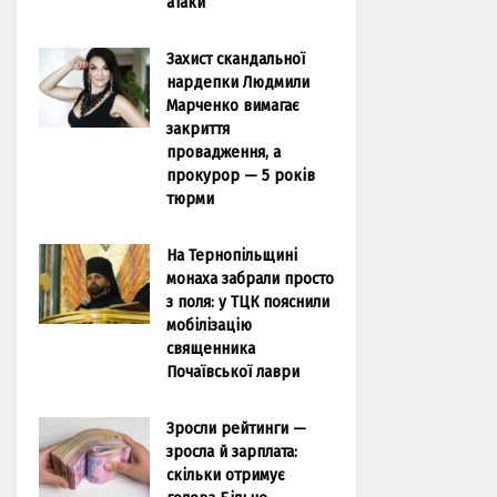
атаки
Захист скандальної
нардепки Людмили
Марченко вимагає
закриття
провадження, а
прокурор — 5 років
тюрми
На Тернопільщині
монаха забрали просто
з поля: у ТЦК пояснили
мобілізацію
священника
Почаївської лаври
Зросли рейтинги —
зросла й зарплата:
скільки отримує