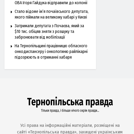
ОВА Ігоря Гайдука відправили до колонії
Стало відоме ім’я почаївського депутата,
якого піймали на великому хабарі у Києві
Затримали депутата з Почаєва, який за
$10 тис. обіцяв зняти з розшуку та
забронювати від мобілізації
На Тернопільщині працівницю обласного
онкодиспансеру і онкологиню райлікарні
підозрюють в отриманні хабаря
Усі права на інформаційні матеріали, розміщені на
сайті «Тернопільська правда», захищені українським