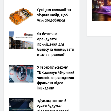
Суші для компанії: як
зібрати набір, щоб
усім сподобалося
Як безпечно
орендувати
приміщення для
бізнесу та мінімізувати
можливі ризики?
У Тернопільському
ТЦК загинув 46-річний
чоловік: оприлюднили
фрагмент відео
інциденту
«Думала, що ще й
сумки будуть»: