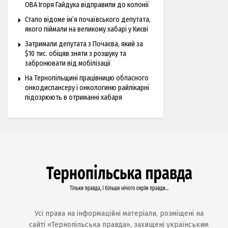
ОВА Ігоря Гайдука відправили до колонії
Стало відоме ім’я почаївського депутата,
якого піймали на великому хабарі у Києві
Затримали депутата з Почаєва, який за
$10 тис. обіцяв зняти з розшуку та
забронювати від мобілізації
На Тернопільщині працівницю обласного
онкодиспансеру і онкологиню райлікарні
підозрюють в отриманні хабаря
Усі права на інформаційні матеріали, розміщені на
сайті «Тернопільська правда», захищені українським