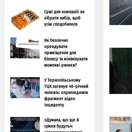
Суші для компанії: як
зібрати набір, щоб
усім сподобалося
Як безпечно
орендувати
приміщення для
бізнесу та мінімізувати
можливі ризики?
У Тернопільському
ТЦК загинув 46-річний
чоловік: оприлюднили
фрагмент відео
інциденту
«Думала, що ще й
сумки будуть»: