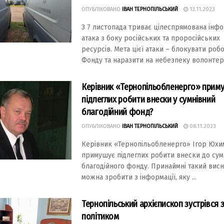
ОПУБЛІКОВАНО
ІВАН ТЕРНОПІЛЬСЬКИЙ
13.11.2023
З 7 листопада триває цілеспрямована інф
атака з боку російських та проросійських
ресурсів. Мета цієї атаки – блокувати роб
Фонду та наразити на небезпеку волонтерів
Керівник «Тернопільобленерго» прим
підлеглих робити внески у сумнівний
благодійний фонд?
ОПУБЛІКОВАНО
ІВАН ТЕРНОПІЛЬСЬКИЙ
08.11.2023
Керівник «Тернопільобленерго» Ігор Юх
примушує підлеглих робити внески до сум
благодійного фонду. Принаймні такий вис
можна зробити з інформації, яку ...
Тернопільський архієпископ зустрівся 
політиком