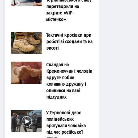
перетворили на
закрите «VIP-
містечко»
Тактичні кросівки при
роботі зі сходами та на
висоті
Скандал на
Кременеччині: чоловік
вдруге побив
колишню дружину і
опинився на лаві
підсудних
У Тернополі двоє
поліцейських
врятували чоловіка
під час російської