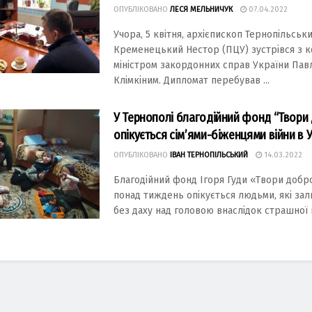
ОПУБЛІКОВАНО
ЛЕСЯ МЕЛЬНИЧУК
07.04.2022
Учора, 5 квітня, архієпископ Тернопільськи
Кременецький Нестор (ПЦУ) зустрівся з 
міністром закордонних справ України Пав
Клімкіним. Дипломат перебував ...
У Тернополі благодійний фонд “Твори
опікується сім’ями-біженцями війни в У
ОПУБЛІКОВАНО
ІВАН ТЕРНОПІЛЬСЬКИЙ
14.03.2022
Благодійний фонд Ігоря Гуди «Твори добр
понад тиждень опікується людьми, які за
без даху над головою внаслідок страшної ві