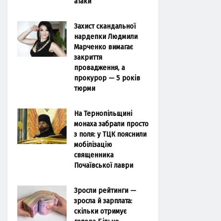
атаки
Захист скандальної
нардепки Людмили
Марченко вимагає
закриття
провадження, а
прокурор — 5 років
тюрми
На Тернопільщині
монаха забрали просто
з поля: у ТЦК пояснили
мобілізацію
священника
Почаївської лаври
Зросли рейтинги —
зросла й зарплата:
скільки отримує