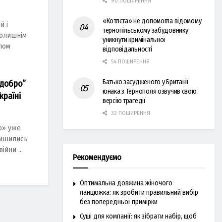
90 ПОШИРЕННЯ
«Котлєта» не допомогла відомому
й і
тернопільському забудовнику
колишнім
уникнути кримінальної
лом
відповідальності
54 ПОШИРЕННЯ
Батько засудженого у Британії
 добро”
юнака з Тернополя озвучив свою
країні
версію трагедії
32 ПОШИРЕННЯ
о» уже
лишились
йни ...
Рекомендуємо
Оптимальна довжина жіночого
ланцюжка: як зробити правильний вибір
без попередньої примірки
Суші для компанії: як зібрати набір, щоб