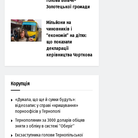
голова Більче-
Золотецької громади
Мільйони на
чиновників і
“економія” на дітях:
що показали
декларації
керівництва Чорткова
Корупція
«Думала, що ще й сумки будуть»:
відеозапис у справі «кришування»
порноофісів у Тернополі
Тернополянин за 3000 доларів обіцяв
зняти з обліку в системі “Оберіг”
Ексзаступника голови Тернопільської