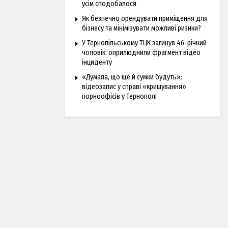
усім сподобалося
Як безпечно орендувати приміщення для
бізнесу та мінімізувати можливі ризики?
У Тернопільському ТЦК загинув 46-річний
чоловік: оприлюднили фрагмент відео
інциденту
«Думала, що ще й сумки будуть»:
відеозапис у справі «кришування»
порноофісів у Тернополі