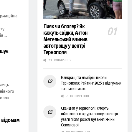
ормаційна
Пияк чи блогер? Як
оту
кажуть свідки, Антон
 ...
Метельський вчинив
автотрощу у центрі
ушує
Тернополя
23 ПОШИРЕННЯ
Найкращі та найгірші школи
Тернополя: Рейтинг 2025 з відгуками
имець
та статистикою
нівного
78 ПОШИРЕННЯ
новок
Скандал у Тернополі: смерть
військового хірурга знову в центрі
з відомим
уваги після розслідування Яніни
Соколової