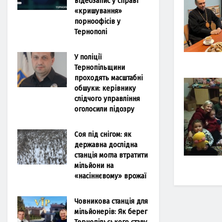
відеозапис у справі
«кришування»
порноофісів у
Тернополі
У поліції
Тернопільщини
проходять масштабні
обшуки: керівнику
слідчого управління
оголосили підозру
Соя під снігом: як
державна дослідна
станція могла втратити
мільйони на
«насіннєвому» врожаї
Човникова станція для
мільйонерів: Як берег
Тернопільського ставу