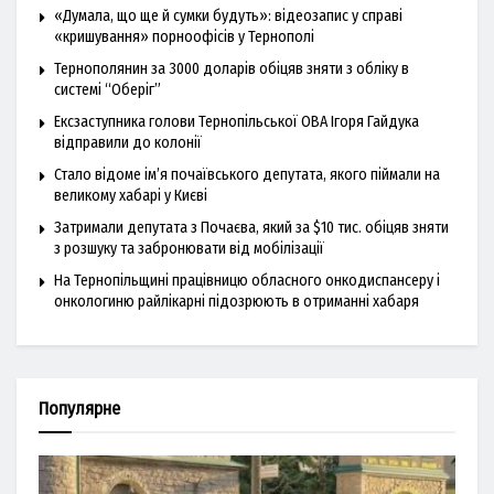
«Думала, що ще й сумки будуть»: відеозапис у справі
«кришування» порноофісів у Тернополі
Тернополянин за 3000 доларів обіцяв зняти з обліку в
системі “Оберіг”
Ексзаступника голови Тернопільської ОВА Ігоря Гайдука
відправили до колонії
Стало відоме ім’я почаївського депутата, якого піймали на
великому хабарі у Києві
Затримали депутата з Почаєва, який за $10 тис. обіцяв зняти
з розшуку та забронювати від мобілізації
На Тернопільщині працівницю обласного онкодиспансеру і
онкологиню райлікарні підозрюють в отриманні хабаря
Популярне