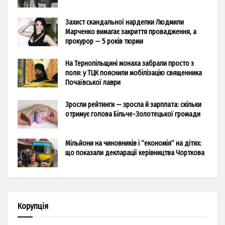
Захист скандальної нардепки Людмили
Марченко вимагає закриття провадження, а
прокурор — 5 років тюрми
На Тернопільщині монаха забрали просто з
поля: у ТЦК пояснили мобілізацію священника
Почаївської лаври
Зросли рейтинги — зросла й зарплата: скільки
отримує голова Більче-Золотецької громади
Мільйони на чиновників і “економія” на дітях:
що показали декларації керівництва Чорткова
Корупція