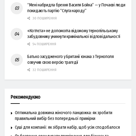
“Мені набридла брехня Василя Бойка” — у Почаєві люди
покидають партію “Слуга народу”
30 ПОШИРЕННЯ
«Котлєта» не допомогла відомому тернопільському
забудовнику уникнути кримінальної відповідальності
54 ПОШИРЕННЯ
Батько засудженого у Британії юнака з Тернополя
озвучив свою версію трагедії
32 ПОШИРЕННЯ
Рекомендуємо
Оптимальна довжина жіночого ланцюжка: як зробити
правильний вибір без попередньої примірки
Суші для компанії: як зібрати набір, щоб усім сподобалося