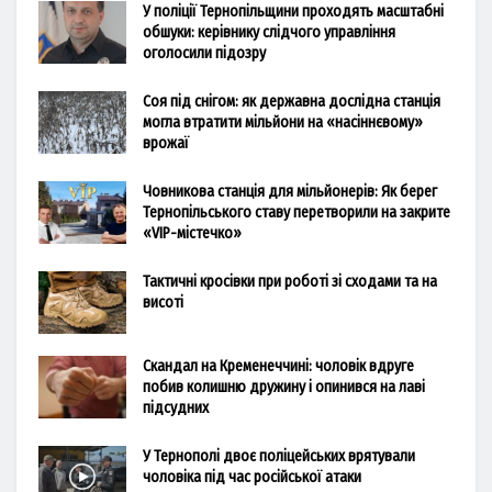
У поліції Тернопільщини проходять масштабні
обшуки: керівнику слідчого управління
оголосили підозру
Соя під снігом: як державна дослідна станція
могла втратити мільйони на «насіннєвому»
врожаї
Човникова станція для мільйонерів: Як берег
Тернопільського ставу перетворили на закрите
«VIP-містечко»
Тактичні кросівки при роботі зі сходами та на
висоті
Скандал на Кременеччині: чоловік вдруге
побив колишню дружину і опинився на лаві
підсудних
У Тернополі двоє поліцейських врятували
чоловіка під час російської атаки