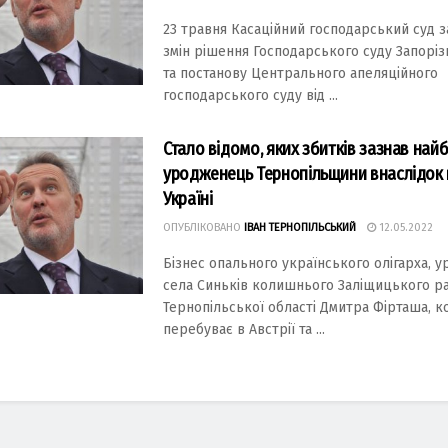
23 травня Касаційний господарський суд 
змін рішення Господарського суду Запоріз
та постанову Центрального апеляційного
господарського суду від ...
Стало відомо, яких збитків зазнав най
уродженець Тернопільщини внаслідок 
Україні
ОПУБЛІКОВАНО
ІВАН ТЕРНОПІЛЬСЬКИЙ
12.05.2022
Бізнес опального українського олігарха, 
села Синьків колишнього Заліщицького р
Тернопільської області Дмитра Фірташа, к
перебуває в Австрії та ...