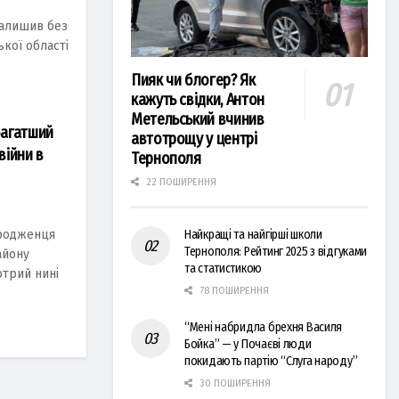
залишив без
ької області
Пияк чи блогер? Як
кажуть свідки, Антон
Метельський вчинив
багатший
автотрощу у центрі
війни в
Тернополя
22 ПОШИРЕННЯ
уродженця
Найкращі та найгірші школи
Тернополя: Рейтинг 2025 з відгуками
айону
та статистикою
отрий нині
78 ПОШИРЕННЯ
“Мені набридла брехня Василя
Бойка” — у Почаєві люди
покидають партію “Слуга народу”
30 ПОШИРЕННЯ