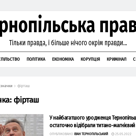
СПІЛЬСТВО
ПОЛІТИКА
ЕКОНОМІКА
КОРУПЦІЯ
КРИМІНАЛ
С
значки
фірташ
чка:
фірташ
У найбагатшого уродженця Тернопіль
остаточно відібрали титано-магнієвий
ОПУБЛІКОВАНО
ІВАН ТЕРНОПІЛЬСЬКИЙ
25.05.2022