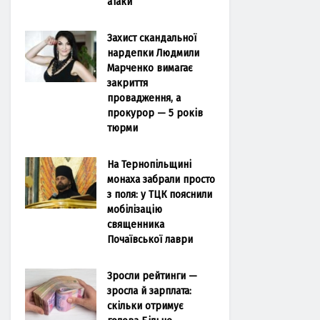
атаки
Захист скандальної
нардепки Людмили
Марченко вимагає
закриття
провадження, а
прокурор — 5 років
тюрми
На Тернопільщині
монаха забрали просто
з поля: у ТЦК пояснили
мобілізацію
священника
Почаївської лаври
Зросли рейтинги —
зросла й зарплата:
скільки отримує