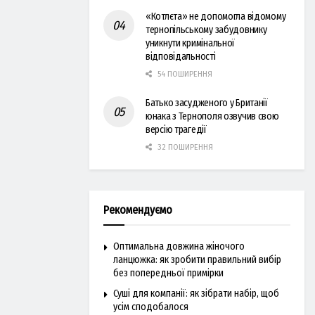
«Котлєта» не допомогла відомому
тернопільському забудовнику
уникнути кримінальної
відповідальності
54 ПОШИРЕННЯ
Батько засудженого у Британії
юнака з Тернополя озвучив свою
версію трагедії
32 ПОШИРЕННЯ
Рекомендуємо
Оптимальна довжина жіночого
ланцюжка: як зробити правильний вибір
без попередньої примірки
Суші для компанії: як зібрати набір, щоб
усім сподобалося