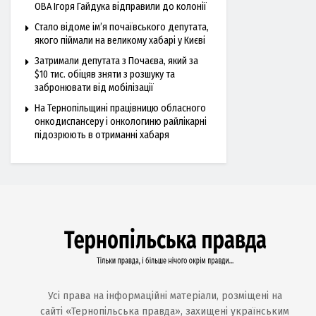
ОВА Ігоря Гайдука відправили до колонії
Стало відоме ім’я почаївського депутата,
якого піймали на великому хабарі у Києві
Затримали депутата з Почаєва, який за
$10 тис. обіцяв зняти з розшуку та
забронювати від мобілізації
На Тернопільщині працівницю обласного
онкодиспансеру і онкологиню райлікарні
підозрюють в отриманні хабаря
Усі права на інформаційні матеріали, розміщені на
сайті «Тернопільська правда», захищені українським