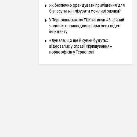
Як безпечно орендувати приміщення для
бізнесу та мінімізувати можливі ризики?
У Тернопільському ТЦК загинув 46-річний
чоловік: оприлюднили фрагмент відео
інциденту
«Думала, що ще й сумки будуть»:
відеозапис у справі «кришування»
порноофісів у Тернополі