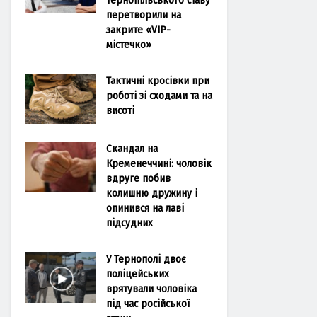
перетворили на
закрите «VIP-
містечко»
Тактичні кросівки при
роботі зі сходами та на
висоті
Скандал на
Кременеччині: чоловік
вдруге побив
колишню дружину і
опинився на лаві
підсудних
У Тернополі двоє
поліцейських
врятували чоловіка
під час російської