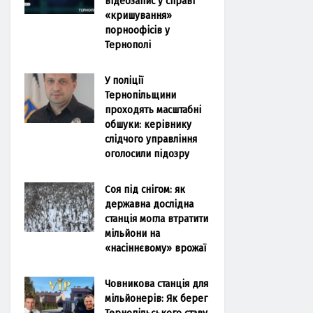
відеозапис у справі
«кришування»
порноофісів у
Тернополі
У поліції
Тернопільщини
проходять масштабні
обшуки: керівнику
слідчого управління
оголосили підозру
Соя під снігом: як
державна дослідна
станція могла втратити
мільйони на
«насіннєвому» врожаї
Човникова станція для
мільйонерів: Як берег
Тернопільського ставу