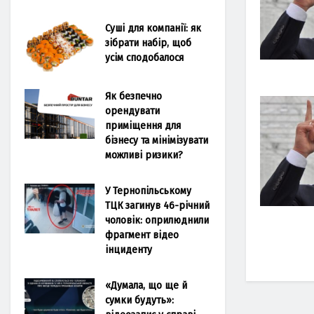
Суші для компанії: як
зібрати набір, щоб
усім сподобалося
Як безпечно
орендувати
приміщення для
бізнесу та мінімізувати
можливі ризики?
У Тернопільському
ТЦК загинув 46-річний
чоловік: оприлюднили
фрагмент відео
інциденту
«Думала, що ще й
сумки будуть»: