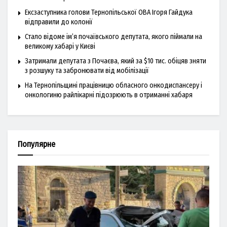
Ексзаступника голови Тернопільської ОВА Ігоря Гайдука
відправили до колонії
Стало відоме ім’я почаївського депутата, якого піймали на
великому хабарі у Києві
Затримали депутата з Почаєва, який за $10 тис. обіцяв зняти
з розшуку та забронювати від мобілізації
На Тернопільщині працівницю обласного онкодиспансеру і
онкологиню райлікарні підозрюють в отриманні хабаря
Популярне