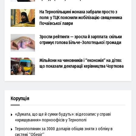
На Тернопільщині монаха забрали просто з
поля: у ТЦК пояснили мобілізацію священника
Почаївської лаври
Зросли рейтинги — зросла й зарплата: скільки
отримує голова Більче-Золотецької громади
Мільйони на чиновників і “економія” на дітях:
що показали декларації керівництва Чорткова
Корупція
«Думала, що ще й сумки будуть»: відеозапис у справі
«кришування» порноофісів у Тернополі
Тернополянин за 3000 доларів обіцяв зняти з обліку в
системі “Оберіг”