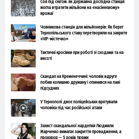
Соя під снігом: як державна дослідна станція
могла втратити мільйони на «насіннєвому»
врожаї
Човникова станція для мільйонерів: Як берег
Тернопільського ставу перетворили на закрите
«VIP-містечко»
Тактичні кросівки при роботі зі сходами та на
висоті
Скандал на Кременеччині: чоловік вдруге
побив колишню дружину і опинився на лаві
підсудних
У Тернополі двоє поліцейських врятували
чоловіка під час російської атаки
Захист скандальної нардепки Людмили
Марченко вимагає закриття провадження, а
прокурор — 5 років тюрми