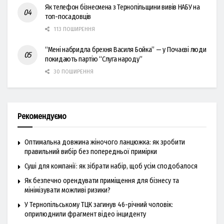
Як телефон бізнесмена з Тернопільщини вивів НАБУ на
топ-посадовців
113 ПОШИРЕННЯ
“Мені набридла брехня Василя Бойка” — у Почаєві люди
покидають партію “Слуга народу”
30 ПОШИРЕННЯ
Рекомендуємо
Оптимальна довжина жіночого ланцюжка: як зробити
правильний вибір без попередньої примірки
Суші для компанії: як зібрати набір, щоб усім сподобалося
Як безпечно орендувати приміщення для бізнесу та
мінімізувати можливі ризики?
У Тернопільському ТЦК загинув 46-річний чоловік:
оприлюднили фрагмент відео інциденту