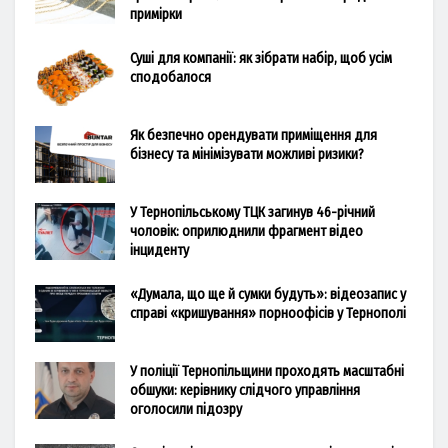
примірки
Суші для компанії: як зібрати набір, щоб усім
сподобалося
Як безпечно орендувати приміщення для
бізнесу та мінімізувати можливі ризики?
У Тернопільському ТЦК загинув 46-річний
чоловік: оприлюднили фрагмент відео
інциденту
«Думала, що ще й сумки будуть»: відеозапис у
справі «кришування» порноофісів у Тернополі
У поліції Тернопільщини проходять масштабні
обшуки: керівнику слідчого управління
оголосили підозру